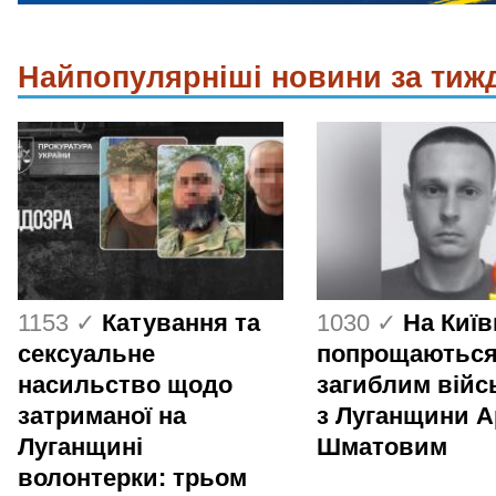
Найпопулярніші новини за тиж
1153 ✓
Катування та
1030 ✓
На Киї
сексуальне
попрощаються
насильство щодо
загиблим вій
затриманої на
з Луганщини 
Луганщині
Шматовим
волонтерки: трьом