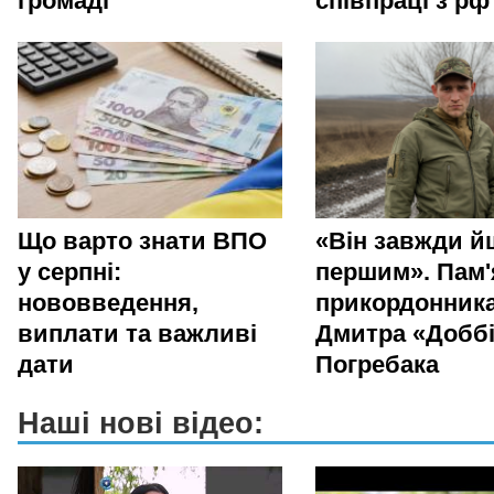
громаді
співпраці з рф
Що варто знати ВПО
«Він завжди й
у серпні:
першим». Пам'
нововведення,
прикордонник
виплати та важливі
Дмитра «Добб
дати
Погребака
Наші нові відео: