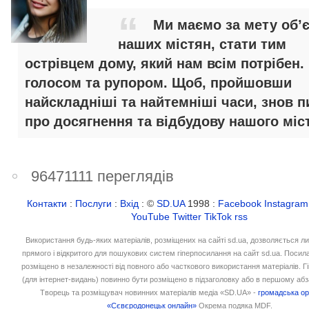
Ми маємо за мету об’
наших містян, стати тим
острівцем дому, який нам всім потрібен.
голосом та рупором. Щоб, пройшовши
найскладніші та найтемніші часи, знов п
про досягнення та відбудову нашого міст
96471111 переглядів
Контакти
:
Послуги
:
Вхід
: ©
SD.UA
1998 :
Facebook
Instagram
YouTube
Twitter
TikTok
rss
Використання будь-яких матеріалів, розміщених на сайті sd.ua, дозволяється л
прямого і відкритого для пошукових систем гіперпосилання на сайт sd.ua. Посил
розміщено в незалежності від повного або часткового використання матеріалів. 
(для інтернет-видань) повинно бути розміщено в підзаголовку або в першому абз
Творець та розміщувач новинних матеріалів медіа «SD.UA» -
громадська ор
«Сєвєродонецьк онлайн»
Окрема подяка MDF.