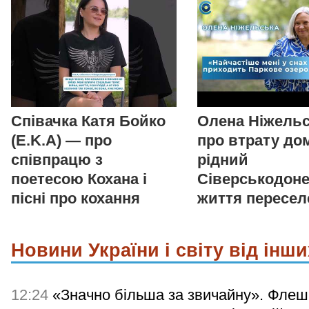
Співачка Катя Бойко
Олена Ніжельс
(E.K.A) — про
про втрату дом
співпрацю з
рідний
поетесою Кохана і
Сіверськодоне
пісні про кохання
життя пересел
Новини України і світу від інши
12:24
«Значно більша за звичайну». Флеш