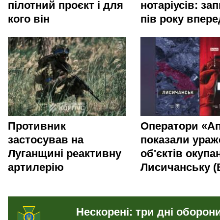
пілотний проєкт і для
нотаріусів: зап
кого він
пів року впере
Противник
Оператори «Ап
застосував на
показали ураж
Луганщині реактивну
об'єктів окупан
артилерію
Лисичанську (
Нескорені: три дні оборон