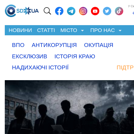
У С
НОВИНИ
СТАТТІ
МІСТО
ПРО НАС
ВПО
АНТИКОРУПЦІЯ
ОКУПАЦІЯ
ЕКСКЛЮЗИВ
ІСТОРІЯ КРАЮ
НАДИХАЮЧІ ІСТОРІЇ
ПІДТ