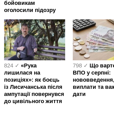
бойовикам
оголосили підозру
824 ✓
«Рука
798 ✓
Що варт
лишилася на
ВПО у серпні:
позиціях»: як боєць
нововведення
із Лисичанська після
виплати та ва
ампутації повернувся
дати
до цивільного життя