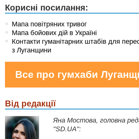
Корисні посилання:
Мапа повітряних тривог
Мапа бойових дій в Україні
Контакти гуманітарних штабів для пере
з Луганщини
Все про гумхаби Луганщ
Від редакції
Яна Мостова, головна ре
"SD.UA":