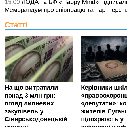
15:00
ЛОДА та БФ «Happy Mind» підписал
Меморандум про співпрацю та партнерст
Статті
На що витратили
Керівники шкіл
понад 3 млн грн:
«правоохоронц
огляд липневих
«депутати»: ко
закупівель у
жителів Луга
Сіверськодонецькій
підозрюють у