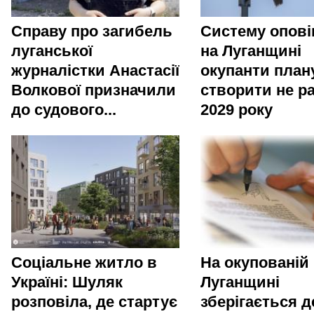
Справу про загибель
Систему опов
луганської
на Луганщині
журналістки Анастасії
окупанти пла
Волкової призначили
створити не р
до судового...
2029 року
Соціальне житло в
На окупованій
Україні: Шуляк
Луганщині
розповіла, де стартує
зберігається 