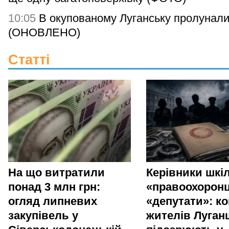
10:05
В окупованому Луганську пролунали
(ОНОВЛЕНО)
Статті
На що витратили
Керівники шкіл
понад 3 млн грн:
«правоохоронц
огляд липневих
«депутати»: ко
закупівель у
жителів Луга