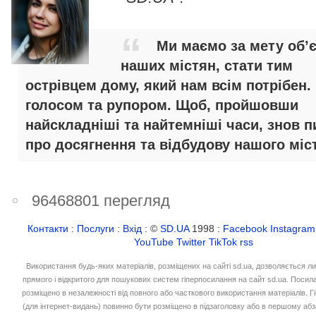
Ми маємо за мету об’
наших містян, стати тим
острівцем дому, який нам всім потрібен.
голосом та рупором. Щоб, пройшовши
найскладніші та найтемніші часи, знов п
про досягнення та відбудову нашого міст
96468801 перегляд
Контакти
:
Послуги
:
Вхід
: ©
SD.UA
1998 :
Facebook
Instagram
YouTube
Twitter
TikTok
rss
Використання будь-яких матеріалів, розміщених на сайті sd.ua, дозволяється л
прямого і відкритого для пошукових систем гіперпосилання на сайт sd.ua. Посил
розміщено в незалежності від повного або часткового використання матеріалів. 
(для інтернет-видань) повинно бути розміщено в підзаголовку або в першому абз