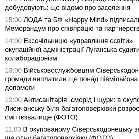
добудовують: що відомо про заселення
15:00
ЛОДА та БФ «Happy Mind» підписал
Меморандум про співпрацю та партнерст
14:00
Ексочільницю «управління освіти»
окупаційної адміністрації Луганська судит
колабораціонізм
13:00
Військовослужбовцям Сіверськодон
громади виплатили ще понад півмільйона
допомоги
12:00
Антисанітарія, сморід і щури: в оку
Лисичанську біля багатоповерхівки розро
сміттєзвалище (ФОТО)
11:00
В окупованому Сіверськодонецьку з
ще одну багатоповерхівку (ФОТО)