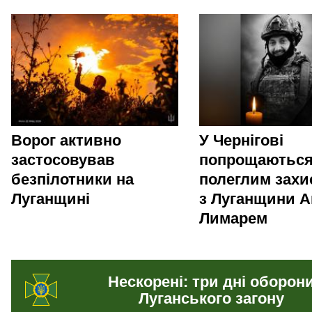
Ворог активно
У Чернігові
застосовував
попрощаються
безпілотники на
полеглим зах
Луганщині
з Луганщини А
Лимарем
Нескорені: три дні оборон
Луганського загону