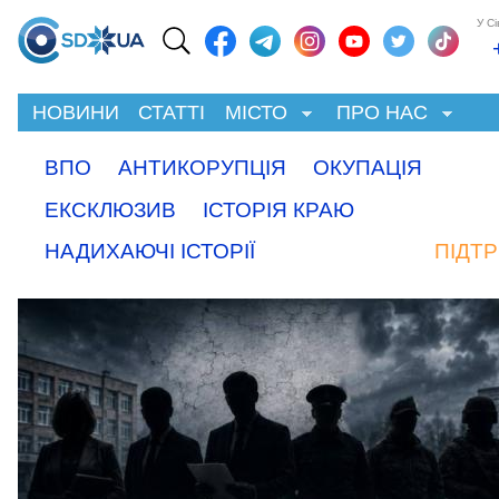
У С
НОВИНИ
СТАТТІ
МІСТО
ПРО НАС
ВПО
АНТИКОРУПЦІЯ
ОКУПАЦІЯ
ЕКСКЛЮЗИВ
ІСТОРІЯ КРАЮ
НАДИХАЮЧІ ІСТОРІЇ
ПІДТ