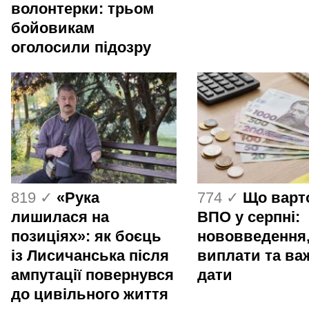
волонтерки: трьом
бойовикам
оголосили підозру
819 ✓
«Рука
774 ✓
Що варт
лишилася на
ВПО у серпні:
позиціях»: як боєць
нововведення
із Лисичанська після
виплати та ва
ампутації повернувся
дати
до цивільного життя