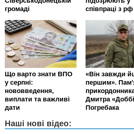
Сіверськодонецькій
підозрюють у
громаді
співпраці з рф
Що варто знати ВПО
«Він завжди й
у серпні:
першим». Пам'
нововведення,
прикордонник
виплати та важливі
Дмитра «Добб
дати
Погребака
Наші нові відео: