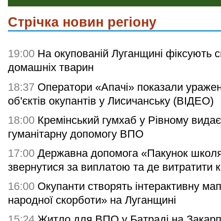
Стрічка новин регіону
19:00
На окупованій Луганщині фіксують с
домашніх тварин
18:37
Оператори «Апачі» показали ураже
об'єктів окупантів у Лисичанську (ВІДЕО)
18:00
Кремінський гумхаб у Рівному видає
гуманітарну допомогу ВПО
17:00
Державна допомога «Пакунок школя
звернутися за виплатою та де витратити 
16:00
Окупанти створять інтерактивну мап
народної скорботи» на Луганщині
15:24
Житло для ВПО у Батраді на Закарп