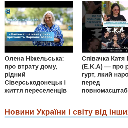
Олена Ніжельська:
Співачка Катя
про втрату дому,
(E.K.A) — про 
рідний
гурт, який нар
Сіверськодонецьк і
перед
життя переселенців
повномасшта
Новини України і світу від інши