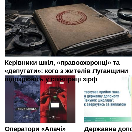
Керівники шкіл, «правоохоронці» та
«депутати»: кого з жителів Луганщини
підозрюють у співпраці з рф
Оператори «Апачі»
Державна доп