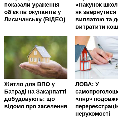
показали ураження
«Пакунок школ
об'єктів окупантів у
як звернутися 
Лисичанську (ВІДЕО)
виплатою та д
витратити ко
Житло для ВПО у
ЛОВА: У
Батраді на Закарпатті
самопроголош
добудовують: що
«лнр» подовж
відомо про заселення
перереєстраці
нерухомості