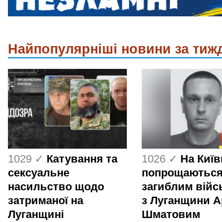
Найпопулярніші новини за тиж
1029 ✓
Катування та
1026 ✓
На Киї
сексуальне
попрощаються
насильство щодо
загиблим вій
затриманої на
з Луганщини 
Луганщині
Шматовим