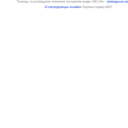
Творець та розміщувач новинних матеріалів медіа «SD.UA» -
громадська ор
«Сєвєродонецьк онлайн»
Окрема подяка MDF.