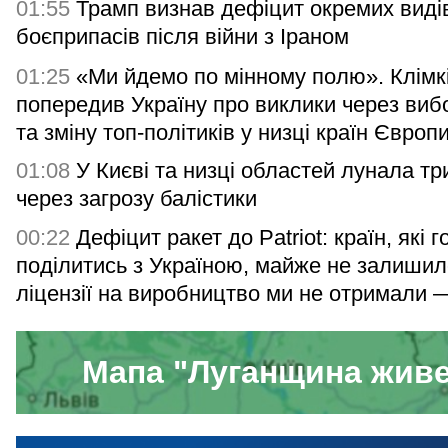
01:55
Трамп визнав дефіцит окремих виді
боєприпасів після війни з Іраном
01:25
«Ми йдемо по мінному полю». Клімк
попередив Україну про виклики через виб
та зміну топ-політиків у низці країн Європ
01:08
У Києві та низці областей лунала тр
через загрозу балістики
00:22
Дефіцит ракет до Patriot: країн, які г
поділитись з Україною, майже не залишил
ліцензії на виробництво ми не отримали 
Мапа "Луганщина жив