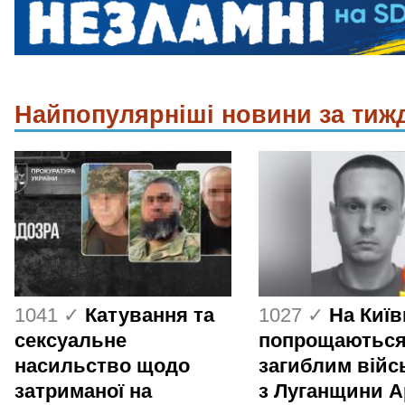
Найпопулярніші новини за тиж
1041 ✓
Катування та
1027 ✓
На Киї
сексуальне
попрощаються
насильство щодо
загиблим вій
затриманої на
з Луганщини 