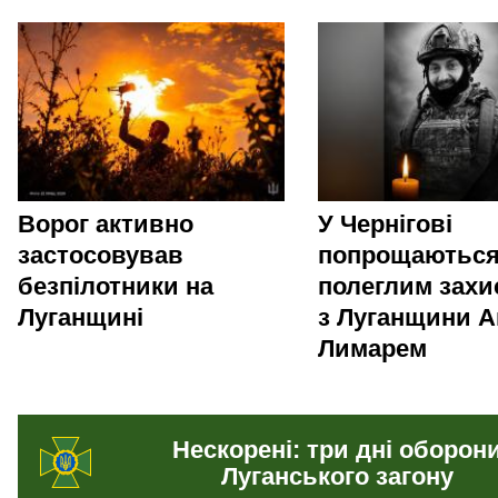
Ворог активно
У Чернігові
застосовував
попрощаються
безпілотники на
полеглим зах
Луганщині
з Луганщини А
Лимарем
Нескорені: три дні оборон
Луганського загону