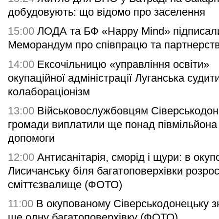
добудовують: що відомо про заселення
15:00
ЛОДА та БФ «Happy Mind» підписал
Меморандум про співпрацю та партнерст
14:00
Ексочільницю «управління освіти»
окупаційної адміністрації Луганська судит
колабораціонізм
13:00
Військовослужбовцям Сіверськодон
громади виплатили ще понад півмільйона
допомоги
12:00
Антисанітарія, сморід і щури: в оку
Лисичанську біля багатоповерхівки розро
сміттєзвалище (ФОТО)
11:00
В окупованому Сіверськодонецьку з
ще одну багатоповерхівку (ФОТО)