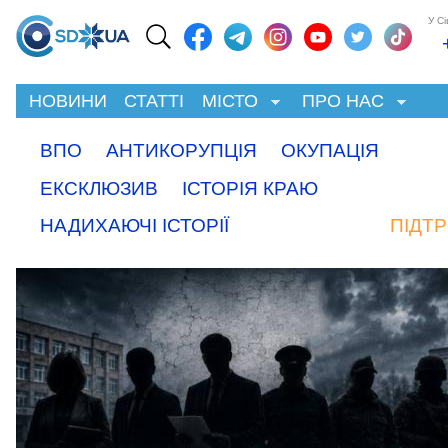
У С
НОВИНИ
СТАТТІ
МІСТО
ПРО НАС
ВПО
АНТИКОРУПЦІЯ
ОКУПАЦІЯ
ЕКСКЛЮЗИВ
ІСТОРІЯ КРАЮ
НАДИХАЮЧІ ІСТОРІЇ
ПІДТ