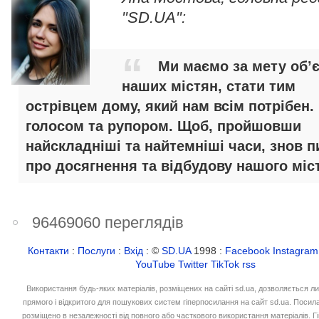
"SD.UA":
Ми маємо за мету об’
наших містян, стати тим
острівцем дому, який нам всім потрібен.
голосом та рупором. Щоб, пройшовши
найскладніші та найтемніші часи, знов п
про досягнення та відбудову нашого міст
96469060 переглядів
Контакти
:
Послуги
:
Вхід
: ©
SD.UA
1998 :
Facebook
Instagram
YouTube
Twitter
TikTok
rss
Використання будь-яких матеріалів, розміщених на сайті sd.ua, дозволяється л
прямого і відкритого для пошукових систем гіперпосилання на сайт sd.ua. Посил
розміщено в незалежності від повного або часткового використання матеріалів. 