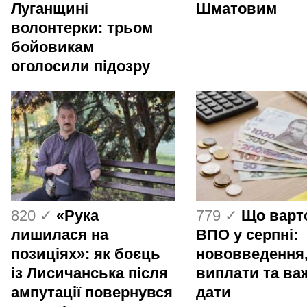
Луганщині
Шматовим
волонтерки: трьом
бойовикам
оголосили підозру
820 ✓
«Рука
779 ✓
Що варт
лишилася на
ВПО у серпні:
позиціях»: як боєць
нововведення
із Лисичанська після
виплати та ва
ампутації повернувся
дати