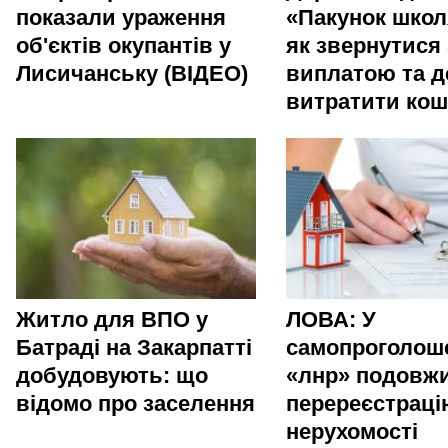
показали ураження
«Пакунок школ
об'єктів окупантів у
як звернутися 
Лисичанську (ВІДЕО)
виплатою та д
витратити ко
Житло для ВПО у
ЛОВА: У
Батраді на Закарпатті
самопроголош
добудовують: що
«лнр» подовж
відомо про заселення
перереєстраці
нерухомості