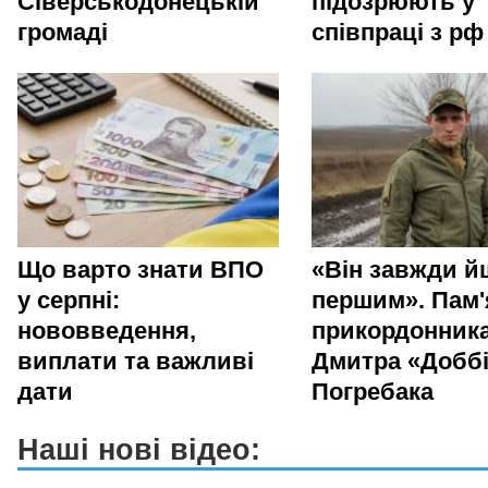
Сіверськодонецькій
підозрюють у
громаді
співпраці з рф
Що варто знати ВПО
«Він завжди й
у серпні:
першим». Пам'
нововведення,
прикордонник
виплати та важливі
Дмитра «Добб
дати
Погребака
Наші нові відео: