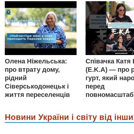
Олена Ніжельська:
Співачка Катя
про втрату дому,
(E.K.A) — про 
рідний
гурт, який нар
Сіверськодонецьк і
перед
життя переселенців
повномасшта
Новини України і світу від інши