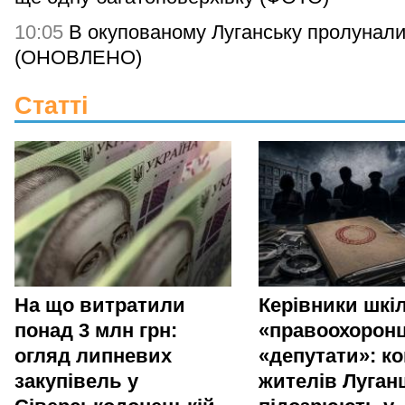
10:05
В окупованому Луганську пролунали
(ОНОВЛЕНО)
Статті
На що витратили
Керівники шкіл
понад 3 млн грн:
«правоохоронц
огляд липневих
«депутати»: ко
закупівель у
жителів Луга