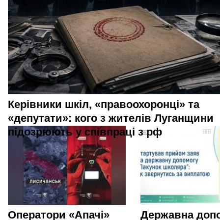
Керівники шкіл, «правоохоронці» та
«депутати»: кого з жителів Луганщини
підозрюють у співпраці з рф
Оператори «Апачі»
Державна доп