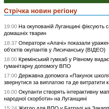
Стрічка новин регіону
19:00
На окупованій Луганщині фіксують с
домашніх тварин
18:37
Оператори «Апачі» показали ураже
об'єктів окупантів у Лисичанську (ВІДЕО)
18:00
Кремінський гумхаб у Рівному видає
гуманітарну допомогу ВПО
17:00
Державна допомога «Пакунок школя
звернутися за виплатою та де витратити 
16:00
Окупанти створять інтерактивну мап
народної скорботи» на Луганщині
15:24
Житло для ВПО у Батраді на Закарп