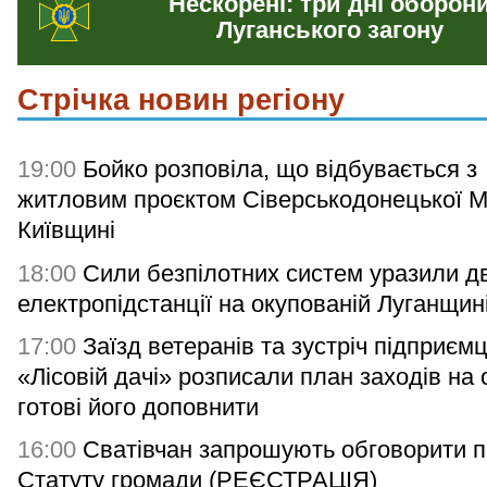
Нескорені: три дні оборон
Луганського загону
Стрічка новин регіону
19:00
Бойко розповіла, що відбувається з
житловим проєктом Сіверськодонецької 
Київщині
18:00
Сили безпілотних систем уразили дв
електропідстанції на окупованій Луганщин
17:00
Заїзд ветеранів та зустріч підприємц
«Лісовій дачі» розписали план заходів на 
готові його доповнити
16:00
Сватівчан запрошують обговорити п
Статуту громади (РЕЄСТРАЦІЯ)