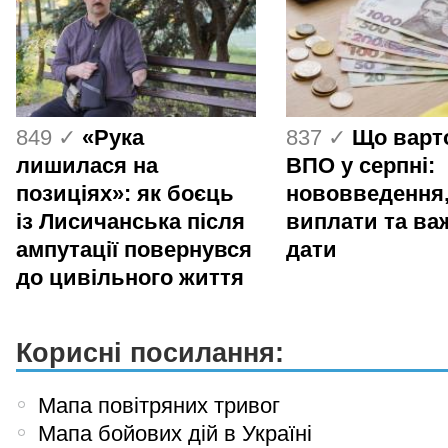
849 ✓
«Рука
837 ✓
Що варт
лишилася на
ВПО у серпні:
позиціях»: як боєць
нововведення
із Лисичанська після
виплати та ва
ампутації повернувся
дати
до цивільного життя
Корисні посилання:
Мапа повітряних тривог
Мапа бойових дій в Україні