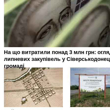
На що витратили понад 3 млн грн: огля
липневих закупівель у Сіверськодонец
громаді