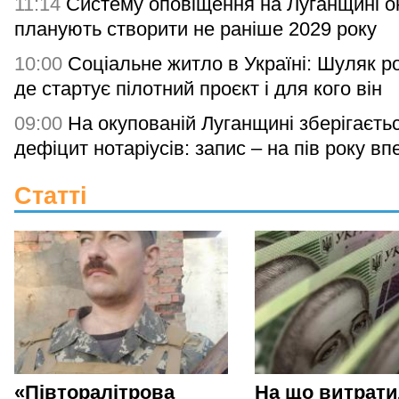
11:14
Систему оповіщення на Луганщині о
планують створити не раніше 2029 року
10:00
Соціальне житло в Україні: Шуляк р
де стартує пілотний проєкт і для кого він
09:00
На окупованій Луганщині зберігаєть
дефіцит нотаріусів: запис – на пів року вп
Статті
«Півторалітрова
На що витрат