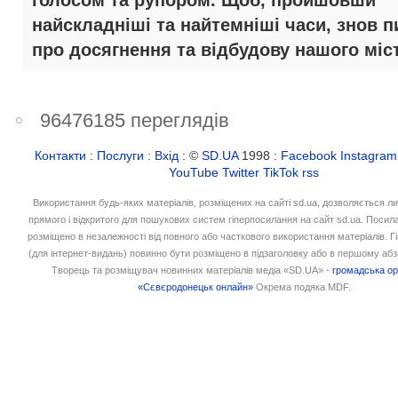
голосом та рупором. Щоб, пройшовши
найскладніші та найтемніші часи, знов п
про досягнення та відбудову нашого міст
96476185 переглядів
Контакти
:
Послуги
:
Вхід
: ©
SD.UA
1998 :
Facebook
Instagram
YouTube
Twitter
TikTok
rss
Використання будь-яких матеріалів, розміщених на сайті sd.ua, дозволяється л
прямого і відкритого для пошукових систем гіперпосилання на сайт sd.ua. Посил
розміщено в незалежності від повного або часткового використання матеріалів. 
(для інтернет-видань) повинно бути розміщено в підзаголовку або в першому абз
Творець та розміщувач новинних матеріалів медіа «SD.UA» -
громадська ор
«Сєвєродонецьк онлайн»
Окрема подяка MDF.