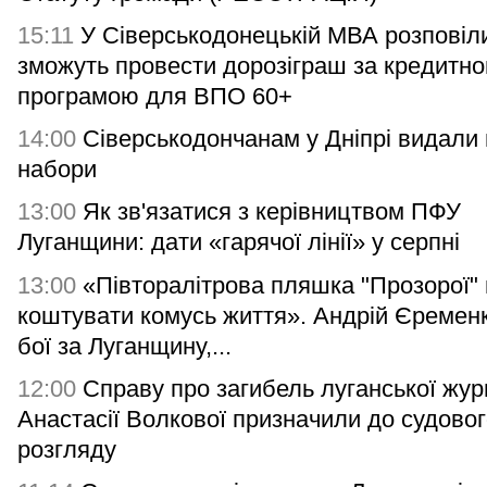
15:11
У Сіверськодонецькій МВА розповіли
зможуть провести дорозіграш за кредитн
програмою для ВПО 60+
14:00
Сіверськодончанам у Дніпрі видали гі
набори
13:00
Як зв'язатися з керівництвом ПФУ
Луганщини: дати «гарячої лінії» у серпні
13:00
«Півторалітрова пляшка "Прозорої"
коштувати комусь життя». Андрій Єремен
бої за Луганщину,...
12:00
Справу про загибель луганської жур
Анастасії Волкової призначили до судово
розгляду