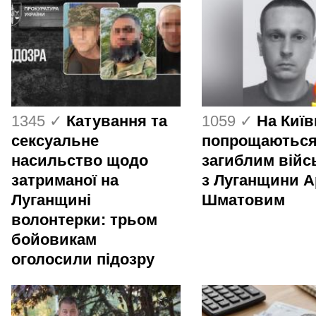
1345 ✓
Катування та
1059 ✓
На Киї
сексуальне
попрощаються
насильство щодо
загиблим вій
затриманої на
з Луганщини 
Луганщині
Шматовим
волонтерки: трьом
бойовикам
оголосили підозру