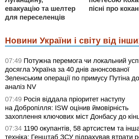
евакуацію та шелтер
пісні про коха
для переселенців
Новини України і світу від інши
07:49
Потужна перемога чи локальний усп
досягла Україна за 40 днів анонсованої
Зеленським операції по примусу Путіна д
аналіз NV
07:49
Росія віддала пріоритет наступу
на Добропілля: ISW оцінив ймовірність
захоплення ключових міст Донбасу до кін
07:34
1190 окупантів, 58 артсистем та інш
техніка: Генштаб ЗСУ підрахував втрати р