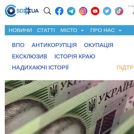
У С
НОВИНИ
СТАТТІ
МІСТО
ПРО НАС
ВПО
АНТИКОРУПЦІЯ
ОКУПАЦІЯ
ЕКСКЛЮЗИВ
ІСТОРІЯ КРАЮ
НАДИХАЮЧІ ІСТОРІЇ
ПІДТ