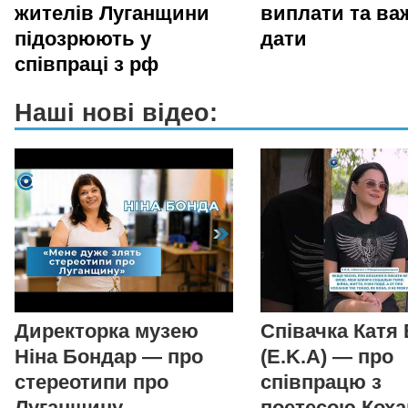
жителів Луганщини
виплати та ва
підозрюють у
дати
співпраці з рф
Наші нові відео:
Директорка музею
Співачка Катя
Ніна Бондар — про
(E.K.A) — про
стереотипи про
співпрацю з
Луганщину,
поетесою Коха