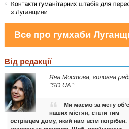
Контакти гуманітарних штабів для пере
з Луганщини
Все про гумхаби Луганщ
Від редакції
Яна Мостова, головна ре
"SD.UA":
Ми маємо за мету об’
наших містян, стати тим
острівцем дому, який нам всім потрібен.