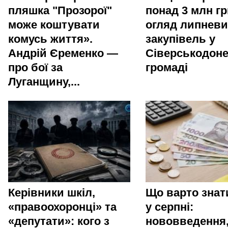
пляшка "Прозорої"
понад 3 млн гр
може коштувати
огляд липневи
комусь життя».
закупівель у
Андрій Єременко —
Сіверськодоне
про бої за
громаді
Луганщину,...
Керівники шкіл,
Що варто зна
«правоохоронці» та
у серпні:
«депутати»: кого з
нововведення