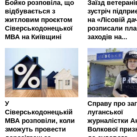
Бойко розповіла, що
Заїзд ветерані
відбувається з
зустріч підпри
житловим проєктом
на «Лісовій да
Сіверськодонецької
розписали пла
МВА на Київщині
заходів на...
У
Справу про за
Сіверськодонецькій
луганської
МВА розповіли, коли
журналістки Ан
зможуть провести
Волкової приз