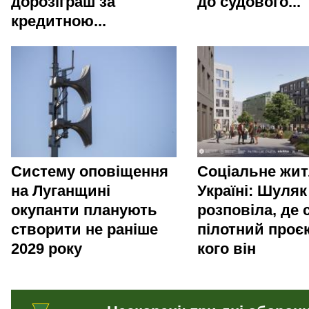
дорозіграш за
до судового...
кредитною...
Систему оповіщення
Соціальне жит
на Луганщині
Україні: Шуляк
окупанти планують
розповіла, де 
створити не раніше
пілотний проєк
2029 року
кого він