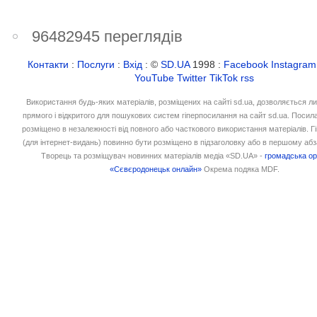
96482945 переглядів
Контакти
:
Послуги
:
Вхід
: ©
SD.UA
1998 :
Facebook
Instagram
YouTube
Twitter
TikTok
rss
Використання будь-яких матеріалів, розміщених на сайті sd.ua, дозволяється л
прямого і відкритого для пошукових систем гіперпосилання на сайт sd.ua. Посил
розміщено в незалежності від повного або часткового використання матеріалів. 
(для інтернет-видань) повинно бути розміщено в підзаголовку або в першому абз
Творець та розміщувач новинних матеріалів медіа «SD.UA» -
громадська ор
«Сєвєродонецьк онлайн»
Окрема подяка MDF.