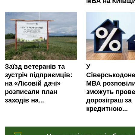
МВА на Київщи
Заїзд ветеранів та
У
зустріч підприємців:
Сіверськодоне
на «Лісовій дачі»
МВА розповіли
розписали план
зможуть пров
заходів на...
дорозіграш за
кредитною...