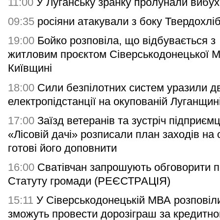
11:00
У Луганську зранку пролунали вибух
09:35
росіяни атакували з боку Твердохлі
19:00
Бойко розповіла, що відбувається з
житловим проєктом Сіверськодонецької 
Київщині
18:00
Сили безпілотних систем уразили дв
електропідстанції на окупованій Луганщин
17:00
Заїзд ветеранів та зустріч підприємц
«Лісовій дачі» розписали план заходів на 
готові його доповнити
16:00
Сватівчан запрошують обговорити п
Статуту громади (РЕЄСТРАЦІЯ)
15:11
У Сіверськодонецькій МВА розповіли
зможуть провести дорозіграш за кредитн