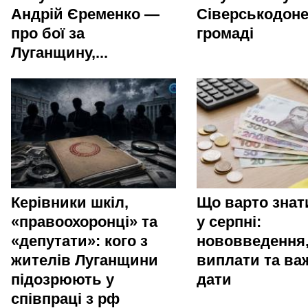
Андрій Єременко —
Сіверськодоне
про бої за
громаді
Луганщину,...
Керівники шкіл,
Що варто зна
«правоохоронці» та
у серпні:
«депутати»: кого з
нововведення
жителів Луганщини
виплати та ва
підозрюють у
дати
співпраці з рф