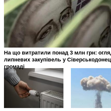
На що витратили понад 3 млн грн: огля
липневих закупівель у Сіверськодонец
громаді