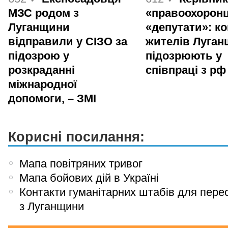
МЗС родом з
«правоохоронц
Луганщини
«депутати»: ко
відправили у СІЗО за
жителів Луга
підозрою у
підозрюють у
розкраданні
співпраці з рф
міжнародної
допомоги, – ЗМІ
Корисні посилання:
Мапа повітряних тривог
Мапа бойових дій в Україні
Контакти гуманітарних штабів для пере
з Луганщини