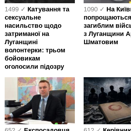
1499 ✓
Катування та
1090 ✓
На Киї
сексуальне
попрощаються
насильство щодо
загиблим вій
затриманої на
з Луганщини 
Луганщині
Шматовим
волонтерки: трьом
бойовикам
оголосили підозру
652 ✓
Експосадовця
612 ✓
Керівник