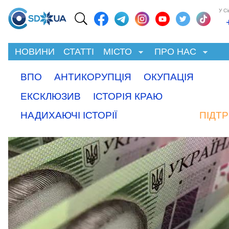
У С
НОВИНИ
СТАТТІ
МІСТО
ПРО НАС
ВПО
АНТИКОРУПЦІЯ
ОКУПАЦІЯ
ЕКСКЛЮЗИВ
ІСТОРІЯ КРАЮ
НАДИХАЮЧІ ІСТОРІЇ
ПІДТ