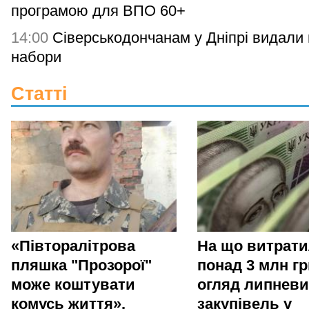
програмою для ВПО 60+
14:00
Сіверськодончанам у Дніпрі видали гі
набори
Статті
«Півторалітрова
На що витрат
пляшка "Прозорої"
понад 3 млн гр
може коштувати
огляд липневи
комусь життя».
закупівель у