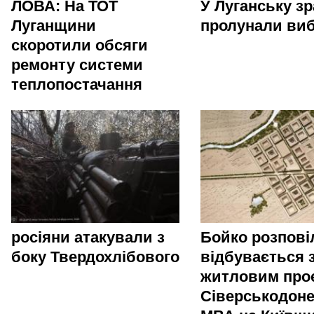
ЛОВА: На ТОТ
У Луганську зр
Луганщини
пролунали ви
скоротили обсяги
ремонту системи
теплопостачання
росіяни атакували з
Бойко розпові
боку Твердохлібового
відбувається 
житловим про
Сіверськодоне