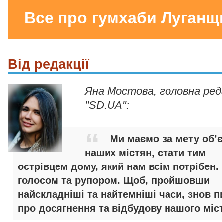
Все про гумхаби Луганщ
Від редакції
Яна Мостова, головна ре
"SD.UA":
Ми маємо за мету об’
наших містян, стати тим
острівцем дому, який нам всім потрібен.
голосом та рупором. Щоб, пройшовши
найскладніші та найтемніші часи, знов п
про досягнення та відбудову нашого міст