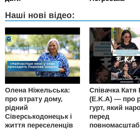
Наші нові відео:
Олена Ніжельська:
Співачка Катя
про втрату дому,
(E.K.A) — про 
рідний
гурт, який нар
Сіверськодонецьк і
перед
життя переселенців
повномасшта