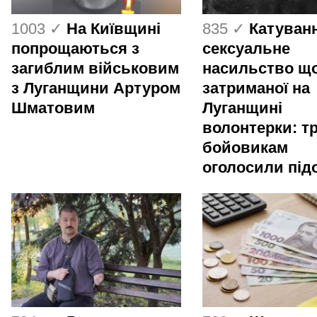
1003 ✓
На Київщині
835 ✓
Катуванн
попрощаються з
сексуальне
загиблим військовим
насильство щ
з Луганщини Артуром
затриманої на
Шматовим
Луганщині
волонтерки: т
бойовикам
оголосили під