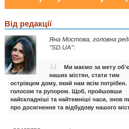
Від редакції
Яна Мостова, головна ре
"SD.UA":
Ми маємо за мету об’
наших містян, стати тим
острівцем дому, який нам всім потрібен.
голосом та рупором. Щоб, пройшовши
найскладніші та найтемніші часи, знов п
про досягнення та відбудову нашого міст