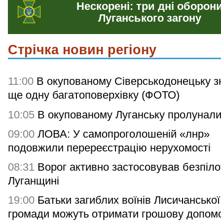
Нескорені: три дні оборон
Луганського загону
Стрічка новин регіону
11:00
В окупованому Сіверськодонецьку з
ще одну багатоповерхівку (ФОТО)
10:05
В окупованому Луганську пролунали
09:00
ЛОВА: У самопроголошеній «лнр»
подовжили перереєстрацію нерухомості
08:31
Ворог активно застосовував безпіло
Луганщині
19:00
Батьки загиблих воїнів Лисичанської
громади можуть отримати грошову допомо