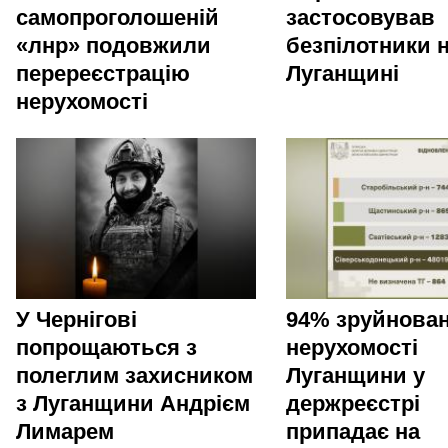
самопроголошеній
застосовував
«лнр» подовжили
безпілотники 
перереєстрацію
Луганщині
нерухомості
У Чернігові
94% зруйнован
попрощаються з
нерухомості
полеглим захисником
Луганщини у
з Луганщини Андрієм
держреєстрі
Лимарем
припадає на