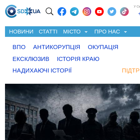
У С
НОВИНИ
СТАТТІ
МІСТО
ПРО НАС
ВПО
АНТИКОРУПЦІЯ
ОКУПАЦІЯ
ЕКСКЛЮЗИВ
ІСТОРІЯ КРАЮ
НАДИХАЮЧІ ІСТОРІЇ
ПІДТ