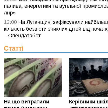
палива, енергетики та вугільної промисло
лнр»
12:00
На Луганщині зафіксували найбільш
кількість безвісти зниклих дітей від початк
– Опендатабот
Статті
На що витратили
Керівники шкіл