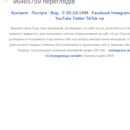
96465759 переглядів
Контакти
:
Послуги
:
Вхід
: ©
SD.UA
1998 :
Facebook
Instagram
YouTube
Twitter
TikTok
rss
Використання будь-яких матеріалів, розміщених на сайті sd.ua, дозволяється л
прямого і відкритого для пошукових систем гіперпосилання на сайт sd.ua. Посил
розміщено в незалежності від повного або часткового використання матеріалів. 
(для інтернет-видань) повинно бути розміщено в підзаголовку або в першому абз
Творець та розміщувач новинних матеріалів медіа «SD.UA» -
громадська ор
«Сєвєродонецьк онлайн»
Окрема подяка MDF.