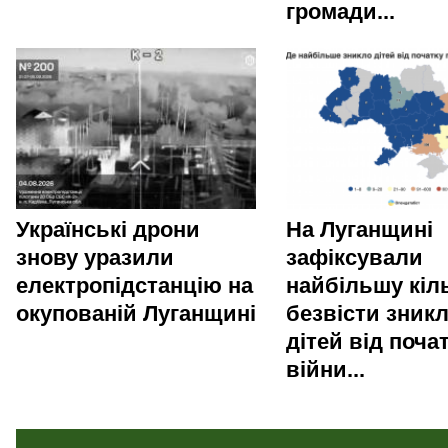
громади...
Українські дрони
На Луганщині
знову уразили
зафіксували
електропідстанцію на
найбільшу кіл
окупованій Луганщині
безвісти зник
дітей від поча
війни...