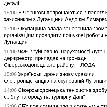
деталі
18:00
У Чернігові попрощаються з полегл
захисником з Луганщини Андрієм Лимаре
17:00
Окупаційна влада заборонила гром
організаціям проводити пошукові роботи 
Луганщині
16:00
94% зруйнованої нерухомості Луган
держреєстрі припадає на громади
Сіверськодонецького району, – ЛОДА
15:00
Українські дрони знову уразили
електропідстанцію на окупованій Луганщи
14:00
Сіверськодонецька тенісистка здоб
срібну нагороду на турнірі у Данії
13:00
СБУ повідомила про підозру «мініст