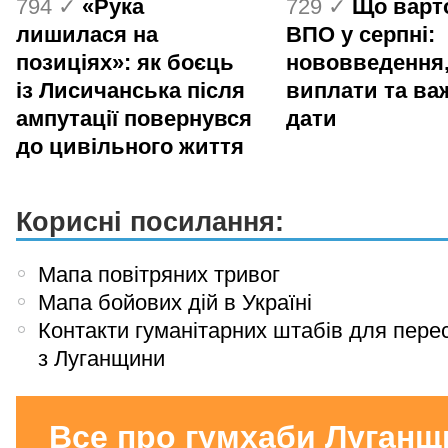
794 ✓
«Рука
729 ✓
Що варт
лишилася на
ВПО у серпні:
позиціях»: як боєць
нововведення
із Лисичанська після
виплати та ва
ампутації повернувся
дати
до цивільного життя
Корисні посилання:
Мапа повітряних тривог
Мапа бойових дій в Україні
Контакти гуманітарних штабів для пере
з Луганщини
Все про гумхаби Луганщ