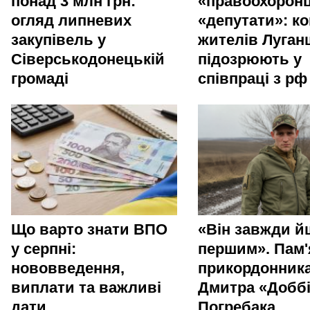
понад 3 млн грн:
«правоохоронц
огляд липневих
«депутати»: ко
закупівель у
жителів Луга
Сіверськодонецькій
підозрюють у
громаді
співпраці з рф
Що варто знати ВПО
«Він завжди й
у серпні:
першим». Пам'
нововведення,
прикордонник
виплати та важливі
Дмитра «Добб
дати
Погребака