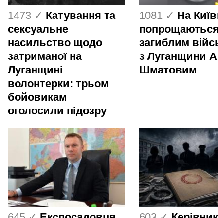
1473 ✓
Катування та
1081 ✓
На Киї
сексуальне
попрощаються
насильство щодо
загиблим вій
затриманої на
з Луганщини 
Луганщині
Шматовим
волонтерки: трьом
бойовикам
оголосили підозру
645 ✓
Експосадовця
603 ✓
Керівник