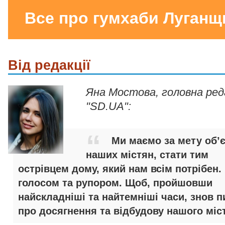
Все про гумхаби Луганщ
Від редакції
Яна Мостова, головна ре
"SD.UA":
Ми маємо за мету об’
наших містян, стати тим
острівцем дому, який нам всім потрібен.
голосом та рупором. Щоб, пройшовши
найскладніші та найтемніші часи, знов п
про досягнення та відбудову нашого міст