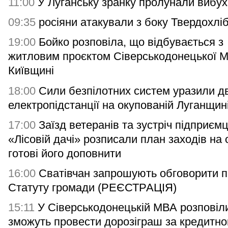
11:00
У Луганську зранку пролунали вибух
09:35
росіяни атакували з боку Твердохлі
19:00
Бойко розповіла, що відбувається з
житловим проєктом Сіверськодонецької 
Київщині
18:00
Сили безпілотних систем уразили дв
електропідстанції на окупованій Луганщин
17:00
Заїзд ветеранів та зустріч підприємц
«Лісовій дачі» розписали план заходів на 
готові його доповнити
16:00
Сватівчан запрошують обговорити п
Статуту громади (РЕЄСТРАЦІЯ)
15:11
У Сіверськодонецькій МВА розповіли
зможуть провести дорозіграш за кредитн