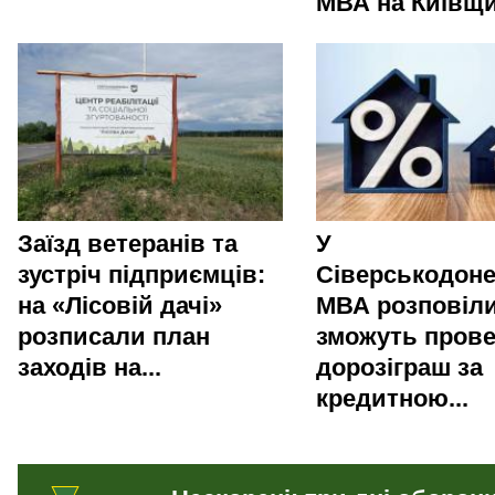
МВА на Київщи
Заїзд ветеранів та
У
зустріч підприємців:
Сіверськодоне
на «Лісовій дачі»
МВА розповіли
розписали план
зможуть пров
заходів на...
дорозіграш за
кредитною...