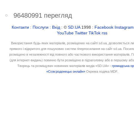
96480991 перегляд
Контакти
:
Послуги
:
Вхід
: ©
SD.UA
1998 :
Facebook
Instagram
YouTube
Twitter
TikTok
rss
Використання будь-яких матеріалів, розміщених на сайті sd.ua, дозволяється л
прямого і відкритого для пошукових систем гіперпосилання на сайт sd.ua. Посил
розміщено в незалежності від повного або часткового використання матеріалів. 
(для інтернет-видань) повинно бути розміщено в підзаголовку або в першому абз
Творець та розміщувач новинних матеріалів медіа «SD.UA» -
громадська ор
«Сєвєродонецьк онлайн»
Окрема подяка MDF.