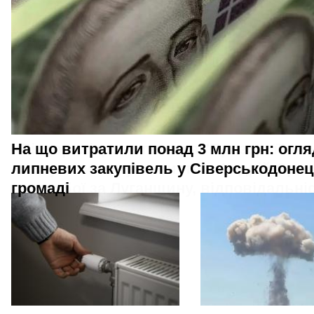
На що витратили понад 3 млн грн: огля
липневих закупівель у Сіверськодонец
громаді