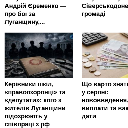
Андрій Єременко —
Сіверськодоне
про бої за
громаді
Луганщину,...
Керівники шкіл,
Що варто зна
«правоохоронці» та
у серпні:
«депутати»: кого з
нововведення
жителів Луганщини
виплати та ва
підозрюють у
дати
співпраці з рф