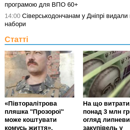
програмою для ВПО 60+
14:00
Сіверськодончанам у Дніпрі видали гі
набори
Статті
«Півторалітрова
На що витрат
пляшка "Прозорої"
понад 3 млн гр
може коштувати
огляд липневи
комусь життя».
закупівель у