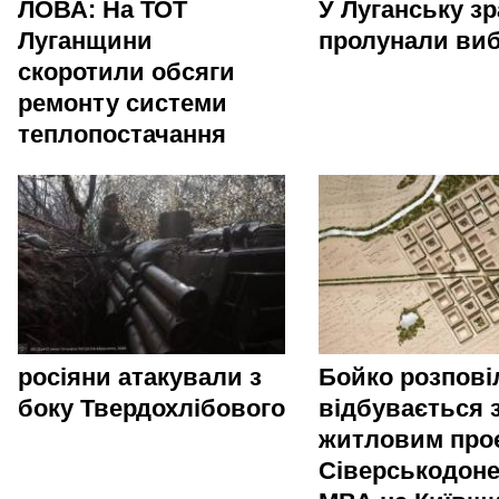
ЛОВА: На ТОТ
У Луганську зр
Луганщини
пролунали ви
скоротили обсяги
ремонту системи
теплопостачання
росіяни атакували з
Бойко розпові
боку Твердохлібового
відбувається 
житловим про
Сіверськодоне