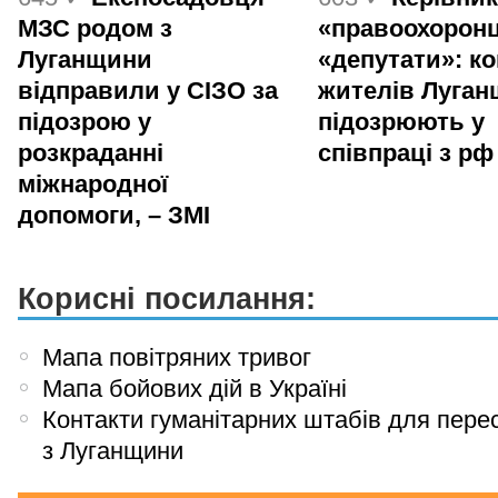
МЗС родом з
«правоохоронц
Луганщини
«депутати»: ко
відправили у СІЗО за
жителів Луга
підозрою у
підозрюють у
розкраданні
співпраці з рф
міжнародної
допомоги, – ЗМІ
Корисні посилання:
Мапа повітряних тривог
Мапа бойових дій в Україні
Контакти гуманітарних штабів для пере
з Луганщини