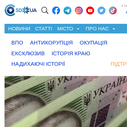
У С
НОВИНИ
СТАТТІ
МІСТО
ПРО НАС
ВПО
АНТИКОРУПЦІЯ
ОКУПАЦІЯ
ЕКСКЛЮЗИВ
ІСТОРІЯ КРАЮ
НАДИХАЮЧІ ІСТОРІЇ
ПІДТ