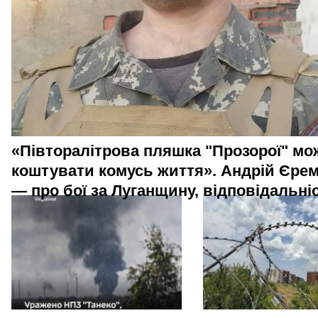
«Півторалітрова пляшка "Прозорої" мо
коштувати комусь життя». Андрій Єре
— про бої за Луганщину, відповідальніс