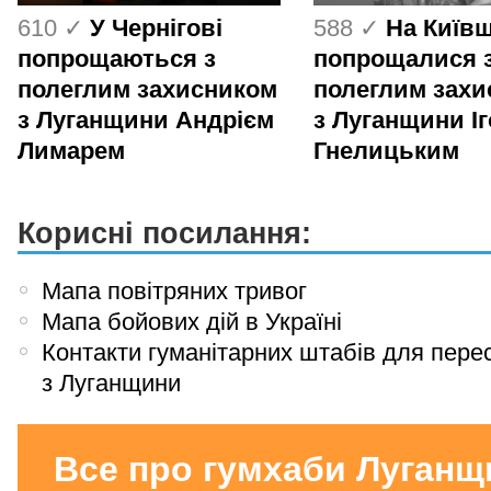
610 ✓
У Чернігові
588 ✓
На Київ
попрощаються з
попрощалися 
полеглим захисником
полеглим зах
з Луганщини Андрієм
з Луганщини І
Лимарем
Гнелицьким
Корисні посилання:
Мапа повітряних тривог
Мапа бойових дій в Україні
Контакти гуманітарних штабів для пере
з Луганщини
Все про гумхаби Луганщ