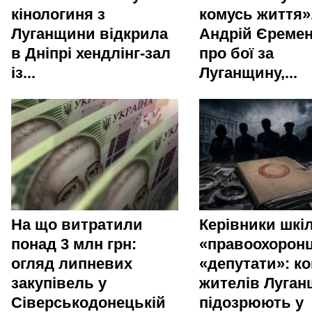
кінологиня з
комусь життя»
Луганщини відкрила
Андрій Єреме
в Дніпрі хендлінг-зал
про бої за
із...
Луганщину,...
На що витратили
Керівники шкіл
понад 3 млн грн:
«правоохоронц
огляд липневих
«депутати»: ко
закупівель у
жителів Луга
Сіверськодонецькій
підозрюють у