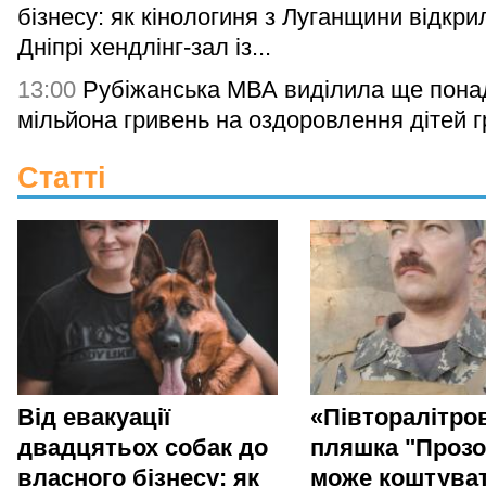
бізнесу: як кінологиня з Луганщини відкри
Дніпрі хендлінг-зал із...
13:00
Рубіжанська МВА виділила ще понад
мільйона гривень на оздоровлення дітей 
Статті
Від евакуації
«Півторалітро
двадцятьох собак до
пляшка "Прозо
власного бізнесу: як
може коштува