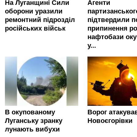
На Луганщині Сили
Агенти
оборони уразили
партизанськог
ремонтний підрозділ
підтвердили п
російських військ
припинення р
нафтобази оку
у...
В окупованому
Ворог атакува
Луганську зранку
Новоєгорівки
лунають вибухи