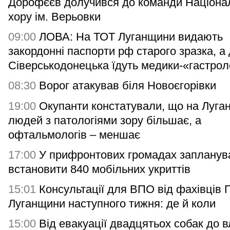
Дорофєєв долучився до команди Націона
хору ім. Верьовки
09:00
ЛОВА: На ТОТ Луганщини видають
закордонні паспорти рф старого зразка, а
Сіверськодонецька їдуть медики-«гастро
08:30
Ворог атакував біля Новоєгорівки
19:00
Окупанти констатували, що на Луга
людей з патологіями зору більшає, а
офтальмологів – меншає
17:00
У прифронтових громадах запланув
встановити 840 мобільних укриттів
15:01
Консультації для ВПО від фахівців
Луганщини наступного тижня: де й коли
15:00
Від евакуації двадцятьох собак до 