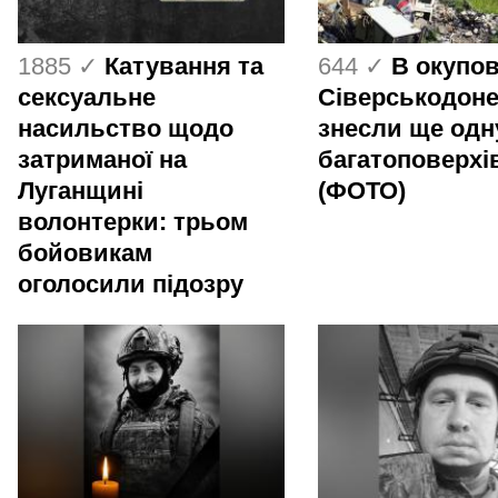
1885 ✓
Катування та
644 ✓
В окупо
сексуальне
Сіверськодон
насильство щодо
знесли ще одн
затриманої на
багатоповерхі
Луганщині
(ФОТО)
волонтерки: трьом
бойовикам
оголосили підозру