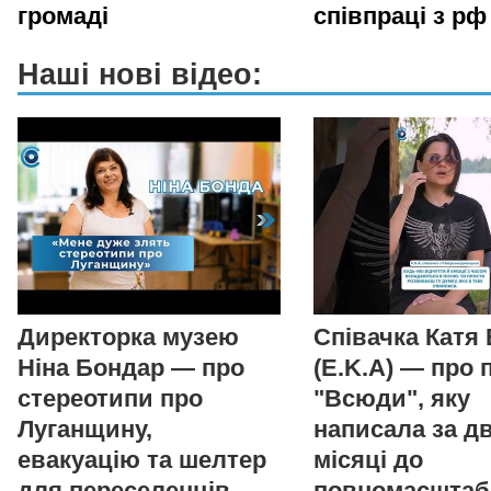
громаді
співпраці з рф
Наші нові відео:
Директорка музею
Співачка Катя
Ніна Бондар — про
(E.K.A) — про 
стереотипи про
"Всюди", яку
Луганщину,
написала за д
евакуацію та шелтер
місяці до
для переселенців
повномасштаб