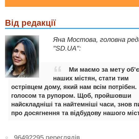
Від редакції
Яна Мостова, головна ре
"SD.UA":
Ми маємо за мету об’
наших містян, стати тим
острівцем дому, який нам всім потрібен.
голосом та рупором. Щоб, пройшовши
найскладніші та найтемніші часи, знов п
про досягнення та відбудову нашого міст
96492295 переглядів