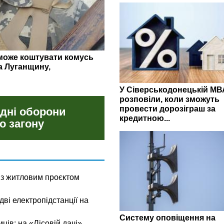
гляд липневих закупівель
У Сіверськодонецькій МВ
розповіли, коли зможуть
провести дорозіграш за
 дні оборони
кредитною...
о загону
 з житловим проєктом
ві електропідстанції на
Систему оповіщення на
мців: на «Лісовій дачі»