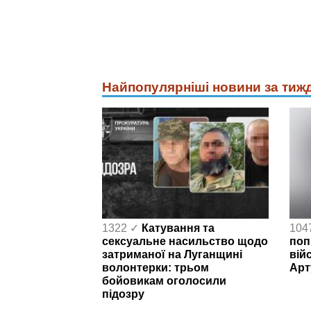
Найпопулярніші новини за тиж
1322 ✓
Катування та
104
сексуальне насильство щодо
поп
затриманої на Луганщині
вій
волонтерки: трьом
Арт
бойовикам оголосили
підозру