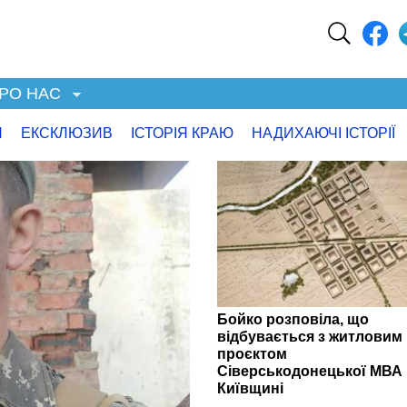
РО НАС
Я
ЕКСКЛЮЗИВ
ІСТОРІЯ КРАЮ
НАДИХАЮЧІ ІСТОРІЇ
Бойко розповіла, що
відбувається з житловим
проєктом
Сіверськодонецької МВА 
Київщині