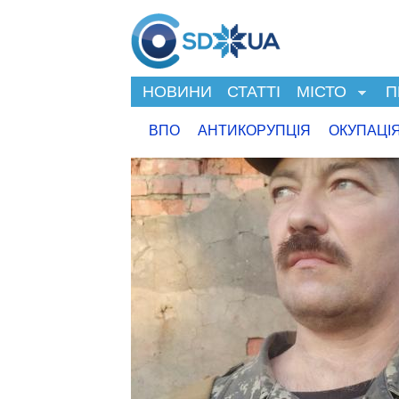
НОВИНИ
СТАТТІ
МІСТО
П
ВПО
АНТИКОРУПЦІЯ
ОКУПАЦІ