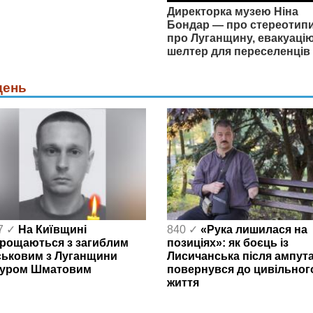
Директорка музею Ніна
Бондар — про стереотип
про Луганщину, евакуацію
шелтер для переселенців
день
7 ✓
На Київщині
840 ✓
«Рука лишилася на
рощаються з загиблим
позиціях»: як боєць із
ськовим з Луганщини
Лисичанська після ампута
уром Шматовим
повернувся до цивільног
життя