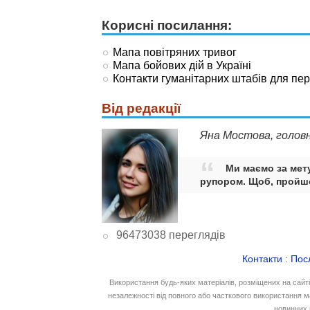
Корисні посилання:
Мапа повітряних тривог
Мапа бойових дій в Україні
Контакти гуманітарних штабів для пе
Від редакції
Яна Мостова, голов
Ми маємо за мету
рупором. Щоб, пройшо
96473038 переглядів
Контакти
:
Пос
Використання будь-яких матеріалів, розміщених на сайт
незалежності від повного або часткового використання м
новинних 