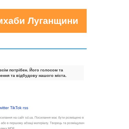
умхаби Луганщини
всім потрібен. Його голосом та
ення та відбудову нашого міста.
witter
TikTok
rss
осилання на сайт sd.ua. Посилання має бути розміщено в
у або в першому абзаці матеріалу. Творець та розміщувач
дяка MDF.