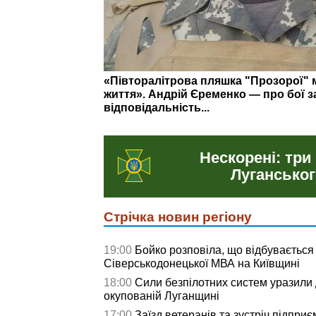
На що витратили понад 3 млн грн: о
у Сіверськодонецькій громаді
Нескорені: три
Луганськог
Стрічка новин регіону
19:00
Бойко розповіла, що відбувається
Сіверськодонецької МВА на Київщині
18:00
Сили безпілотних систем уразили д
окупованій Луганщині
17:00
Заїзд ветеранів та зустріч підприє