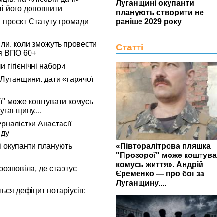
Луганщині окупанти
ві його доповнити
планують створити не
 проєкт Статуту громади
раніше 2029 року
ли, коли зможуть провести
Статті
я ВПО 60+
 гігієнічні набори
 Луганщини: дати «гарячої
ї" може коштувати комусь
уганщину,...
рналістки Анастасії
яду
«Півторалітрова пляшка
 окупанти планують
"Прозорої" може коштува
комусь життя». Андрій
розповіла, де стартує
Єременко — про бої за
Луганщину,...
ься дефіцит нотаріусів: