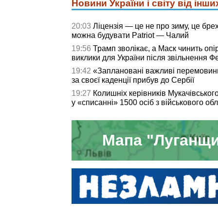
Новини України і світу від інши
20:03
Ліцензія — це не про зиму, це брех
можна будувати Patriot — Чалий
19:56
Трамп зволікає, а Маск чинить опір
виклики для України після звільнення 
19:42
«Заплановані важливі перемовин
за своєї каденції прибув до Сербії
19:27
Колишніх керівників Мукачівськог
у «списанні» 1500 осіб з військового обл
Мапа "Луганщи