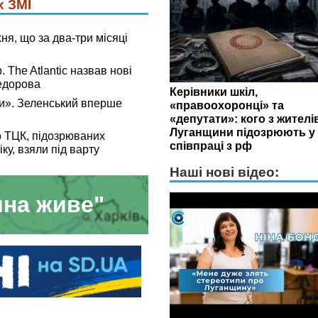
х ЗМІ
ня, що за два-три місяці
. The Atlantic назвав нові
Федорова
Керівники шкіл,
и». Зеленський вперше
«правоохоронці» та
«депутати»: кого з жителі
Луганщини підозрюють у
о ТЦК, підозрюваних
співпраці з рф
іку, взяли під варту
Наші нові відео:
на живе"