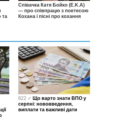
Співачка Катя Бойко (E.K.A)
и
— про співпрацю з поетесою
 та
Кохана і пісні про кохання
822 ✓
Що варто знати ВПО у
серпні: нововведення,
ції
виплати та важливі дати
о