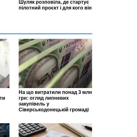
Шуляк розповіла, де стартує
пілотний проєкт і для кого він
На що витратили понад 3 млн
ти
грн: огляд липневих
закупівель у
Сіверськодонецькій громаді