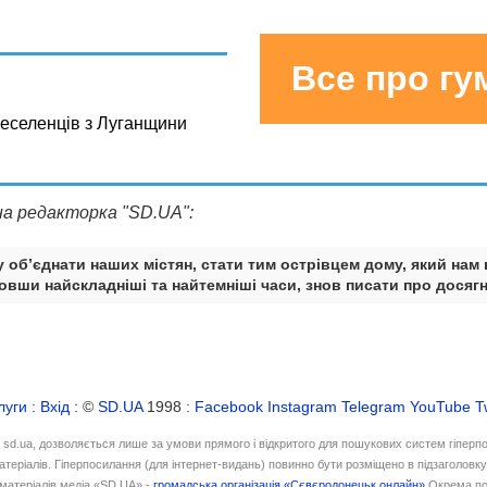
Все про г
реселенців з Луганщини
на редакторка "SD.UA":
 об’єднати наших містян, стати тим острівцем дому, який нам 
вши найскладніші та найтемніші часи, знов писати про досягн
луги
:
Вхід
: ©
SD.UA
1998 :
Facebook
Instagram
Telegram
YouTube
T
і sd.ua, дозволяється лише за умови прямого і відкритого для пошукових систем гіперп
атеріалів. Гіперпосилання (для інтернет-видань) повинно бути розміщено в підзаголовк
матеріалів медіа «SD.UA» -
громадська організація «Сєвєродонецьк онлайн»
Окрема по