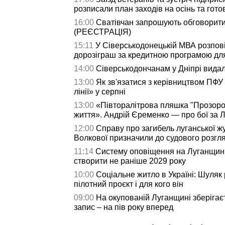
розписали план заходів на осінь та гото
16:00
Сватівчан запрошують обговорити
(РЕЄСТРАЦІЯ)
15:11
У Сіверськодонецькій МВА розпові
дорозіграш за кредитною програмою дл
14:00
Сіверськодончанам у Дніпрі видали
13:00
Як зв'язатися з керівництвом ПФУ
лінії» у серпні
13:00
«Півторалітрова пляшка "Прозоро
життя». Андрій Єременко — про бої за Л
12:00
Справу про загибель луганської жу
Волкової призначили до судового розгл
11:14
Систему оповіщення на Луганщині
створити не раніше 2029 року
10:00
Соціальне житло в Україні: Шуляк 
пілотний проєкт і для кого він
09:00
На окупованій Луганщині зберігаєт
запис – на пів року вперед