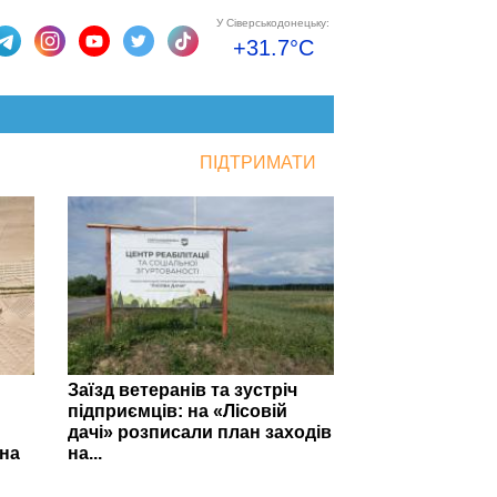
У Сіверськодонецьку:
+31.7°C
ПІДТРИМАТИ
Заїзд ветеранів та зустріч
підприємців: на «Лісовій
дачі» розписали план заходів
на
на...