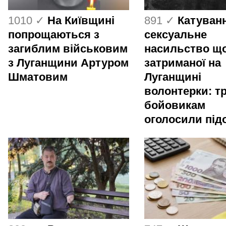
1010 ✓
На Київщині
891 ✓
Катуванн
попрощаються з
сексуальне
загиблим військовим
насильство щ
з Луганщини Артуром
затриманої на
Шматовим
Луганщині
волонтерки: т
бойовикам
оголосили під