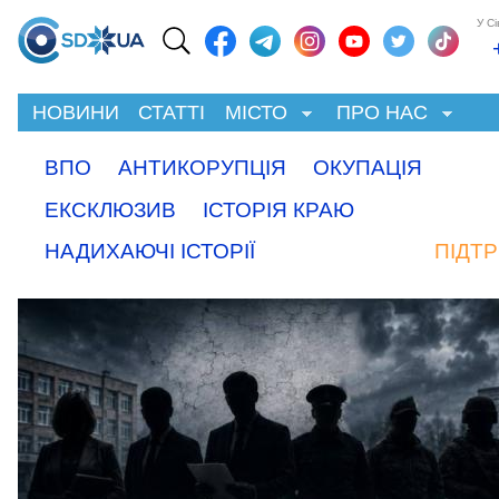
У С
НОВИНИ
СТАТТІ
МІСТО
ПРО НАС
ВПО
АНТИКОРУПЦІЯ
ОКУПАЦІЯ
ЕКСКЛЮЗИВ
ІСТОРІЯ КРАЮ
НАДИХАЮЧІ ІСТОРІЇ
ПІДТ