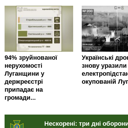
94% зруйнованої
Українські дро
нерухомості
знову уразили
Луганщини у
електропідста
держреєстрі
окупованій Лу
припадає на
громади...
Нескорені: три дні оборон