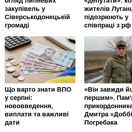
огляд липневих
«депутати»: ко
закупівель у
жителів Луга
Сіверськодонецькій
підозрюють у
громаді
співпраці з рф
Що варто знати ВПО
«Він завжди й
у серпні:
першим». Пам'
нововведення,
прикордонник
виплати та важливі
Дмитра «Добб
дати
Погребака