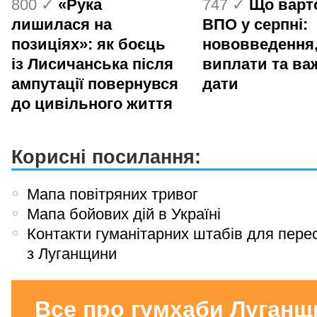
800 ✓
«Рука
747 ✓
Що варт
лишилася на
ВПО у серпні:
позиціях»: як боєць
нововведення
із Лисичанська після
виплати та ва
ампутації повернувся
дати
до цивільного життя
Корисні посилання:
Мапа повітряних тривог
Мапа бойових дій в Україні
Контакти гуманітарних штабів для пере
з Луганщини
Все про гумхаби Луганщ