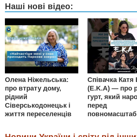
Наші нові відео:
Олена Ніжельська:
Співачка Катя
про втрату дому,
(E.K.A) — про 
рідний
гурт, який нар
Сіверськодонецьк і
перед
життя переселенців
повномасшта