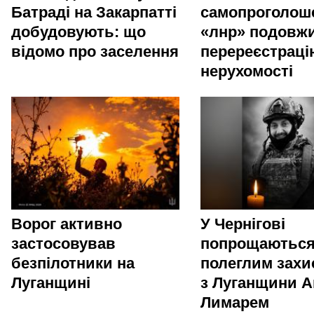
Батраді на Закарпатті
самопроголош
добудовують: що
«лнр» подовж
відомо про заселення
перереєстраці
нерухомості
Ворог активно
У Чернігові
застосовував
попрощаються
безпілотники на
полеглим зах
Луганщині
з Луганщини А
Лимарем