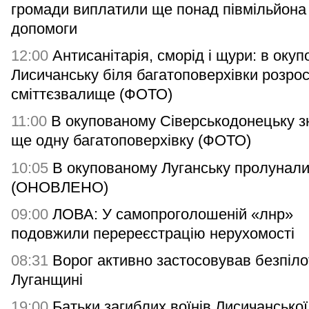
громади виплатили ще понад півмільйона
допомоги
12:00
Антисанітарія, сморід і щури: в оку
Лисичанську біля багатоповерхівки розро
сміттєзвалище (ФОТО)
11:00
В окупованому Сіверськодонецьку з
ще одну багатоповерхівку (ФОТО)
10:05
В окупованому Луганську пролунали
(ОНОВЛЕНО)
09:00
ЛОВА: У самопроголошеній «лнр»
подовжили перереєстрацію нерухомості
08:31
Ворог активно застосовував безпіло
Луганщині
19:00
Батьки загиблих воїнів Лисичанської