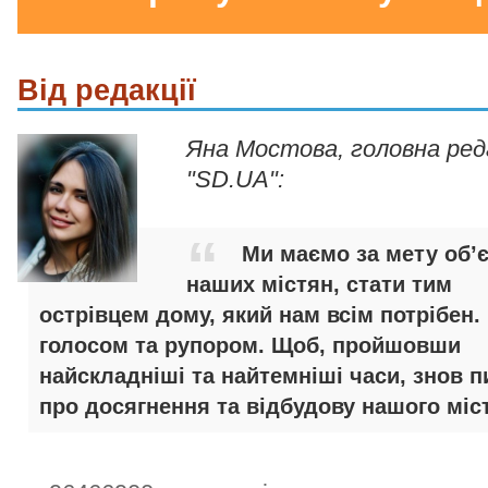
Від редакції
Яна Мостова, головна ре
"SD.UA":
Ми маємо за мету об’
наших містян, стати тим
острівцем дому, який нам всім потрібен.
голосом та рупором. Щоб, пройшовши
найскладніші та найтемніші часи, знов п
про досягнення та відбудову нашого міст