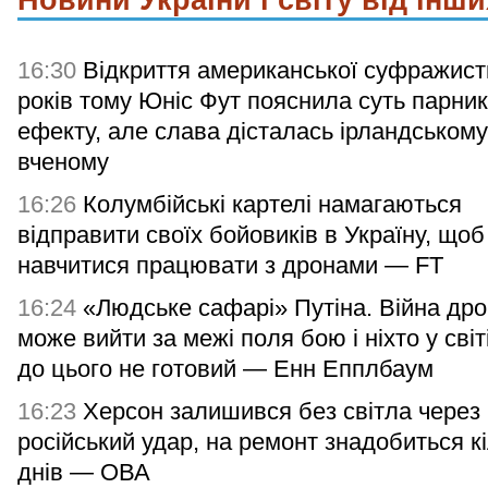
Новини України і світу від інши
16:30
Відкриття американської суфражист
років тому Юніс Фут пояснила суть парни
ефекту, але слава дісталась ірландському
вченому
16:26
Колумбійські картелі намагаються
відправити своїх бойовиків в Україну, щоб
навчитися працювати з дронами — FT
16:24
«Людське сафарі» Путіна. Війна дро
може вийти за межі поля бою і ніхто у світ
до цього не готовий — Енн Епплбаум
16:23
Херсон залишився без світла через
російський удар, на ремонт знадобиться к
днів — ОВА