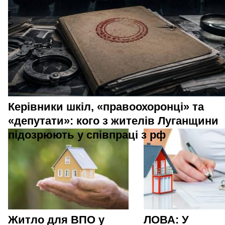
Керівники шкіл, «правоохоронці» та
«депутати»: кого з жителів Луганщини
підозрюють у співпраці з рф
Житло для ВПО у
ЛОВА: У