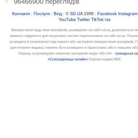
96466900 переглядів
Контакти
:
Послуги
:
Вхід
: ©
SD.UA
1998 :
Facebook
Instagram
YouTube
Twitter
TikTok
rss
Використання будь-яких матеріалів, розміщених на сайті sd.ua, дозволяється л
прямого і відкритого для пошукових систем гіперпосилання на сайт sd.ua. Посил
розміщено в незалежності від повного або часткового використання матеріалів. 
(для інтернет-видань) повинно бути розміщено в підзаголовку або в першому абз
Творець та розміщувач новинних матеріалів медіа «SD.UA» -
громадська ор
«Сєвєродонецьк онлайн»
Окрема подяка MDF.