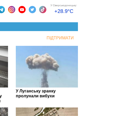
У Сіверськодонецьку:
+28.9°C
ПІДТРИМАТИ
У Луганську зранку
у
пролунали вибухи
я