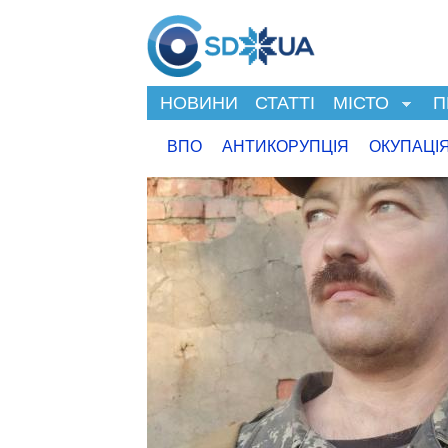
НОВИНИ
СТАТТІ
МІСТО
П
ВПО
АНТИКОРУПЦІЯ
ОКУПАЦІ