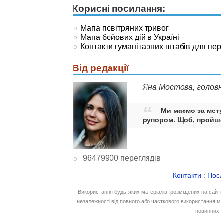
Корисні посилання:
Мапа повітряних тривог
Мапа бойових дій в Україні
Контакти гуманітарних штабів для пе
Від редакції
Яна Мостова, голов
Ми маємо за мету
рупором. Щоб, пройшо
96479900 переглядів
Контакти
:
Пос
Використання будь-яких матеріалів, розміщених на сайт
незалежності від повного або часткового використання м
новинних 