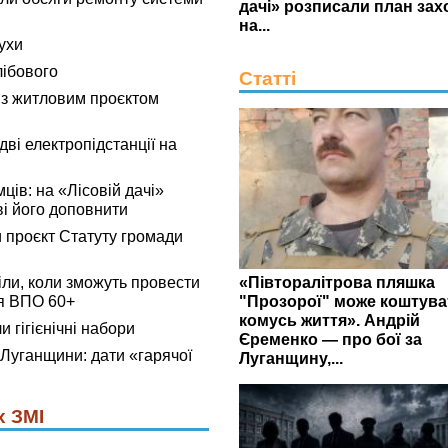
дачі» розписали план зах
на...
ухи
лібового
Статті
 з житловим проєктом
ві електропідстанції на
мців: на «Лісовій дачі»
ві його доповнити
 проєкт Статуту громади
«Півторалітрова пляшка
ли, коли зможуть провести
"Прозорої" може коштува
я ВПО 60+
комусь життя». Андрій
 гігієнічні набори
Єременко — про бої за
 Луганщини: дати «гарячої
Луганщину,...
х ЗМІ