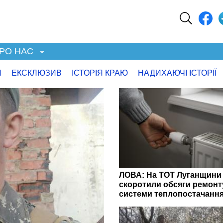
РО НАС
Я
ЕКСКЛЮЗИВ
ІСТОРІЯ КРАЮ
НАДИХАЮЧІ ІСТОРІЇ
ЛОВА: На ТОТ Луганщини
скоротили обсяги ремонт
системи теплопостачанн