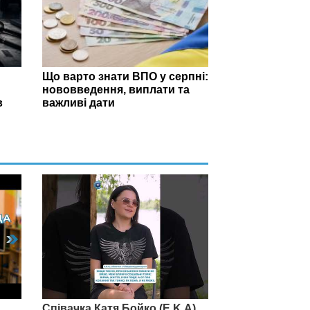
Що варто знати ВПО у серпні:
нововведення, виплати та
в
важливі дати
Співачка Катя Бойко (E.K.A)