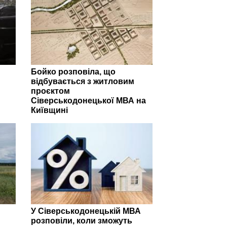
Бойко розповіла, що
відбувається з житловим
проєктом
Сіверськодонецької МВА на
Київщині
У Сіверськодонецькій МВА
розповіли, коли зможуть