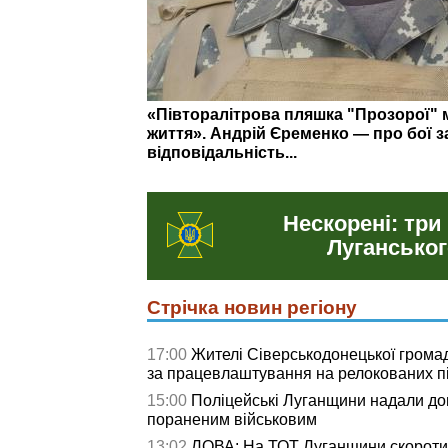
На що витратили понад 3 млн грн: о
у Сіверськодонецькій громаді
Нескорені: три
Луганськог
Стрічка новин регіону
17:00
Жителі Сіверськодонецької грома
за працевлаштування на релокованих п
15:00
Поліцейські Луганщини надали д
пораненим військовим
13:02
ЛОВА: На ТОТ Луганщини скороти