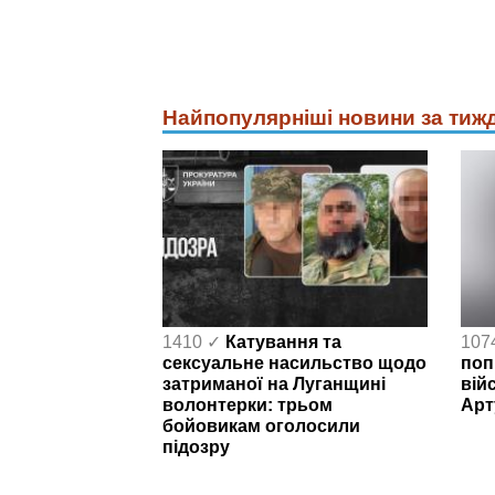
Найпопулярніші новини за тиж
1410 ✓
Катування та
107
сексуальне насильство щодо
поп
затриманої на Луганщині
вій
волонтерки: трьом
Арт
бойовикам оголосили
підозру