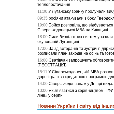
теплопостачання
11:00
У Луганську зранку пролунали виб
09:35
росіяни атакували з боку Твердох
19:00
Бойко розповіла, що відбувається
Сіверськодонецької МВА на Київщині
18:00
Сили безпілотних систем уразили д
окупованій Луганщині
17:00
Заїзд ветеранів та зустріч підприє
розписали план заходів на осінь та гото
16:00
Сватівчан запрошують обговорити
(РЕЄСТРАЦІЯ)
15:11
У Сіверськодонецькій МВА розпові
дорозіграш за кредитною програмою дл
14:00
Сіверськодончанам у Дніпрі видали
13:00
Як зв'язатися з керівництвом ПФУ
лінії» у серпні
Новини України і світу від інши