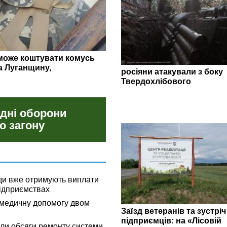
гляд липневих закупівель
росіяни атакували з боку
Твердохлібового
 дні оборони
о загону
ди вже отримують виплати
ідприємствах
омедичну допомогу двом
Заїзд ветеранів та зустріч
підприємців: на «Лісовій
ли обсяги ремонту системи