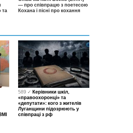
и
— про співпрацю з поетесою
 та
Кохана і пісні про кохання
589 ✓
Керівники шкіл,
«правоохоронці» та
«депутати»: кого з жителів
Луганщини підозрюють у
ЗМІ
співпраці з рф