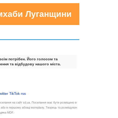
умхаби Луганщини
всім потрібен. Його голосом та
ення та відбудову нашого міста.
witter
TikTok
rss
осилання на сайт sd.ua. Посилання має бути розміщено в
у або в першому абзаці матеріалу. Творець та розміщувач
дяка MDF.