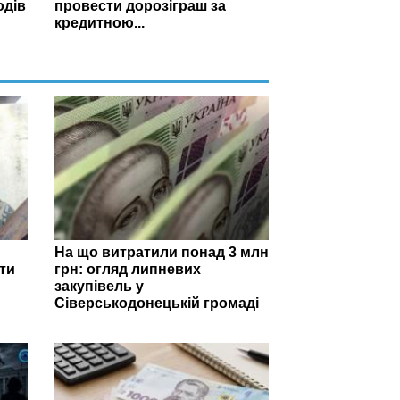
одів
провести дорозіграш за
кредитною...
На що витратили понад 3 млн
ти
грн: огляд липневих
закупівель у
Сіверськодонецькій громаді