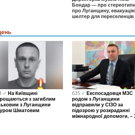
Бондар — про стереотип
про Луганщину, евакуацію
шелтер для переселенців
день
4 ✓
На Київщині
635 ✓
Експосадовця МЗС
рощаються з загиблим
родом з Луганщини
ськовим з Луганщини
відправили у СІЗО за
уром Шматовим
підозрою у розкраданні
міжнародної допомоги, – 