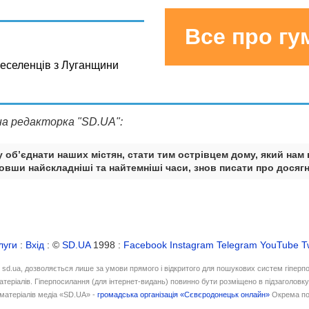
Все про г
реселенців з Луганщини
на редакторка "SD.UA":
 об’єднати наших містян, стати тим острівцем дому, який нам 
вши найскладніші та найтемніші часи, знов писати про досягн
луги
:
Вхід
: ©
SD.UA
1998 :
Facebook
Instagram
Telegram
YouTube
T
і sd.ua, дозволяється лише за умови прямого і відкритого для пошукових систем гіперп
атеріалів. Гіперпосилання (для інтернет-видань) повинно бути розміщено в підзаголовк
матеріалів медіа «SD.UA» -
громадська організація «Сєвєродонецьк онлайн»
Окрема по