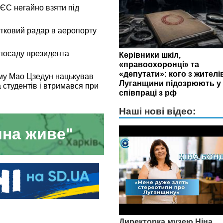
 ЄС негайно взяти під
І
атковий радар в аеропорту
 посаду президента
Керівники шкіл,
«правоохоронці» та
«депутати»: кого з жителі
тому Мао Цзедун нацькував
Луганщини підозрюють у
 студентів і втримався при
співпраці з рф
Наші нові відео:
на живе"
Директорка музею Ніна