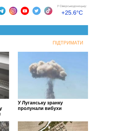
У Сіверськодонецьку:
+25.6°C
ПІДТРИМАТИ
У Луганську зранку
у
пролунали вибухи
я