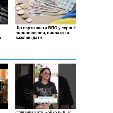
Що варто знати ВПО у серпні:
нововведення, виплати та
в
важливі дати
Співачка Катя Бойко (E.K.A)