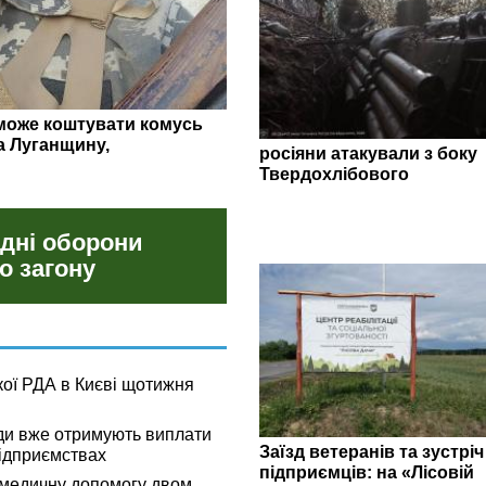
гляд липневих закупівель
росіяни атакували з боку
Твердохлібового
 дні оборони
о загону
кої РДА в Києві щотижня
ди вже отримують виплати
Заїзд ветеранів та зустріч
ідприємствах
підприємців: на «Лісовій
омедичну допомогу двом