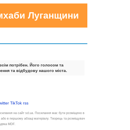
умхаби Луганщини
всім потрібен. Його голосом та
ення та відбудову нашого міста.
witter
TikTok
rss
осилання на сайт sd.ua. Посилання має бути розміщено в
у або в першому абзаці матеріалу. Творець та розміщувач
дяка MDF.