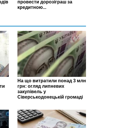
одів
провести дорозіграш за
кредитною...
На що витратили понад 3 млн
ти
грн: огляд липневих
закупівель у
Сіверськодонецькій громаді