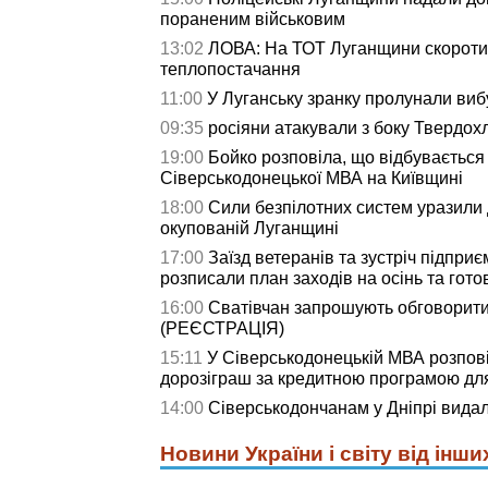
пораненим військовим
13:02
ЛОВА: На ТОТ Луганщини скороти
теплопостачання
11:00
У Луганську зранку пролунали виб
09:35
росіяни атакували з боку Твердох
19:00
Бойко розповіла, що відбувається
Сіверськодонецької МВА на Київщині
18:00
Сили безпілотних систем уразили д
окупованій Луганщині
17:00
Заїзд ветеранів та зустріч підприє
розписали план заходів на осінь та гото
16:00
Сватівчан запрошують обговорити
(РЕЄСТРАЦІЯ)
15:11
У Сіверськодонецькій МВА розпові
дорозіграш за кредитною програмою дл
14:00
Сіверськодончанам у Дніпрі видали
Новини України і світу від інши