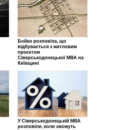
Бойко розповіла, що
відбувається з житловим
проєктом
Сіверськодонецької МВА на
Київщині
У Сіверськодонецькій МВА
розповіли, коли зможуть