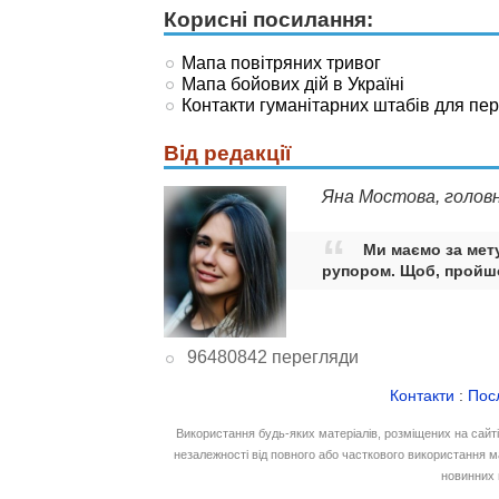
Корисні посилання:
Мапа повітряних тривог
Мапа бойових дій в Україні
Контакти гуманітарних штабів для пе
Від редакції
Яна Мостова, голов
Ми маємо за мету
рупором. Щоб, пройшо
96480842 перегляди
Контакти
:
Пос
Використання будь-яких матеріалів, розміщених на сайт
незалежності від повного або часткового використання м
новинних 