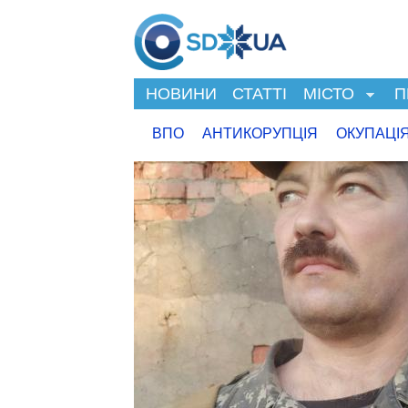
НОВИНИ
СТАТТІ
МІСТО
П
ВПО
АНТИКОРУПЦІЯ
ОКУПАЦІ