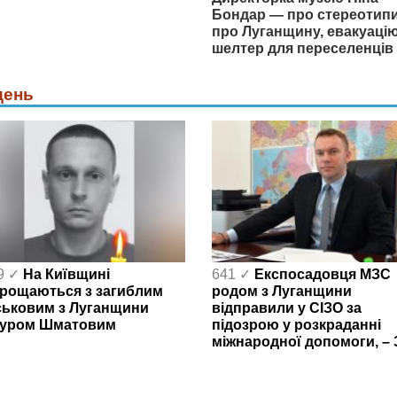
Бондар — про стереотип
про Луганщину, евакуацію
шелтер для переселенців
день
9 ✓
На Київщині
641 ✓
Експосадовця МЗС
рощаються з загиблим
родом з Луганщини
ськовим з Луганщини
відправили у СІЗО за
уром Шматовим
підозрою у розкраданні
міжнародної допомоги, – 