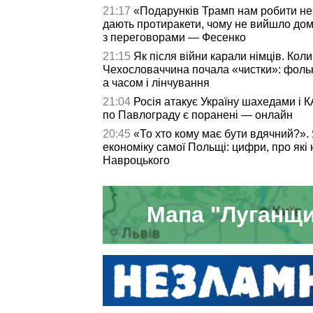
21:17
«Подарунків Трамп нам робити не
дають протиракети, чому не вийшло дом
з переговорами — Фесенко
21:15
Як після війни карали німців. Коли
Чехословаччина почала «чистки»: фольк
а часом і лінчування
21:04
Росія атакує Україну шахедами і К
по Павлограду є поранені — онлайн
20:45
«То хто кому має бути вдячний?».
економіку самої Польщі: цифри, про які
Навроцького
Мапа "Луганщи