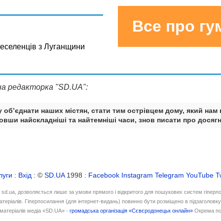
Все про г
реселенців з Луганщини
на редакторка "SD.UA":
 об’єднати наших містян, стати тим острівцем дому, який нам 
вши найскладніші та найтемніші часи, знов писати про досягн
луги
:
Вхід
: ©
SD.UA
1998 :
Facebook
Instagram
Telegram
YouTube
T
і sd.ua, дозволяється лише за умови прямого і відкритого для пошукових систем гіперп
атеріалів. Гіперпосилання (для інтернет-видань) повинно бути розміщено в підзаголовк
матеріалів медіа «SD.UA» -
громадська організація «Сєвєродонецьк онлайн»
Окрема по