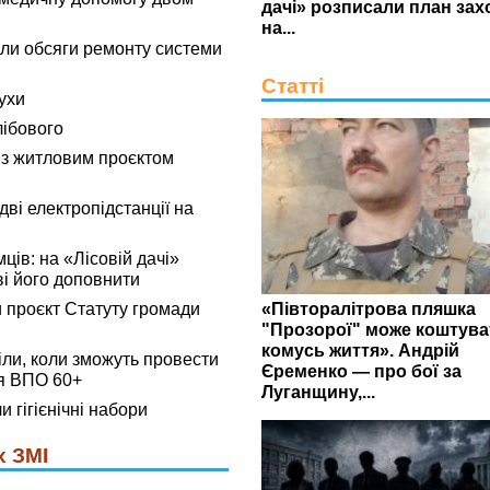
дачі» розписали план зах
на...
ли обсяги ремонту системи
Статті
ухи
лібового
 з житловим проєктом
ві електропідстанції на
мців: на «Лісовій дачі»
ві його доповнити
«Півторалітрова пляшка
 проєкт Статуту громади
"Прозорої" може коштува
комусь життя». Андрій
ли, коли зможуть провести
Єременко — про бої за
я ВПО 60+
Луганщину,...
 гігієнічні набори
х ЗМІ