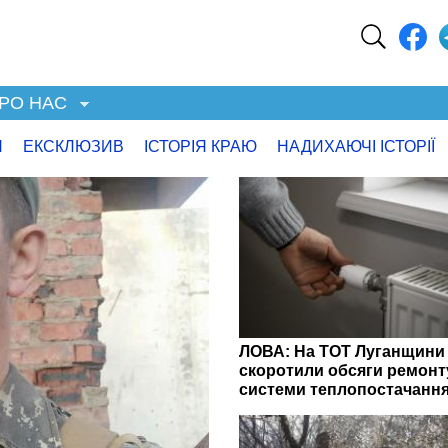
РО НАС
Я
ЕКСКЛЮЗИВ
ІСТОРІЯ КРАЮ
НАДИХАЮЧІ ІСТОРІЇ
ЛОВА: На ТОТ Луганщини
скоротили обсяги ремонт
системи теплопостачанн