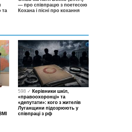
и
— про співпрацю з поетесою
 та
Кохана і пісні про кохання
598 ✓
Керівники шкіл,
«правоохоронці» та
«депутати»: кого з жителів
Луганщини підозрюють у
ЗМІ
співпраці з рф