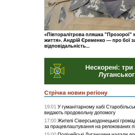
На що витратили понад 3 млн грн: о
у Сіверськодонецькій громаді
Нескорені: три
Луганськог
Стрічка новин регіону
19:01
У гуманітарному хабі Старобільсь
видають продовольчу допомогу
17:00
Жителі Сіверськодонецької грома
за працевлаштування на релокованих п
15:00
Поліцейські Луганщини надали д