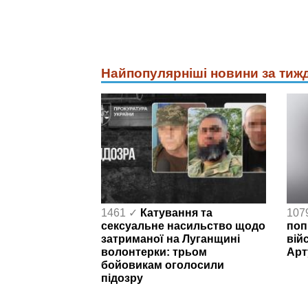
Найпопулярніші новини за тиж
1461 ✓
Катування та
107
сексуальне насильство щодо
поп
затриманої на Луганщині
вій
волонтерки: трьом
Арт
бойовикам оголосили
підозру