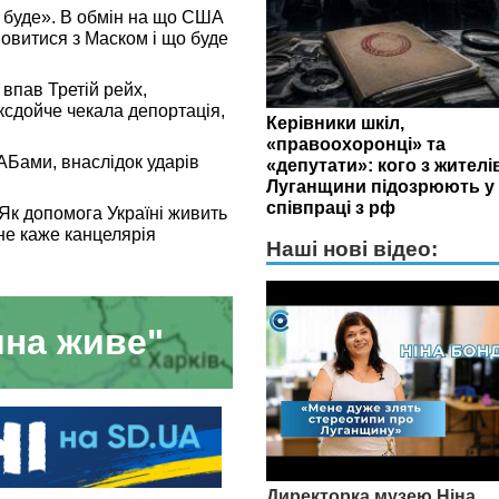
 буде». В обмін на що США
овитися з Маском і що буде
 впав Третій рейх,
сдойче чекала депортація,
Керівники шкіл,
«правоохоронці» та
АБами, внаслідок ударів
«депутати»: кого з жителі
Луганщини підозрюють у
співпраці з рф
 Як допомога Україні живить
 не каже канцелярія
Наші нові відео:
на живе"
Директорка музею Ніна