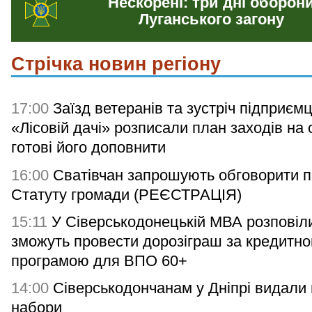
Нескорені: три дні оборон
Луганського загону
Стрічка новин регіону
17:00
Заїзд ветеранів та зустріч підприємц
«Лісовій дачі» розписали план заходів на 
готові його доповнити
16:00
Сватівчан запрошують обговорити п
Статуту громади (РЕЄСТРАЦІЯ)
15:11
У Сіверськодонецькій МВА розповіли
зможуть провести дорозіграш за кредитн
програмою для ВПО 60+
14:00
Сіверськодончанам у Дніпрі видали гі
набори