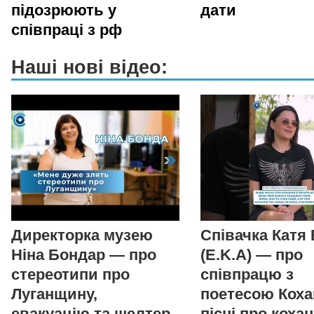
підозрюють у
дати
співпраці з рф
Наші нові відео:
Директорка музею
Співачка Катя
Ніна Бондар — про
(E.K.A) — про
стереотипи про
співпрацю з
Луганщину,
поетесою Коха
евакуацію та шелтер
пісні про коха