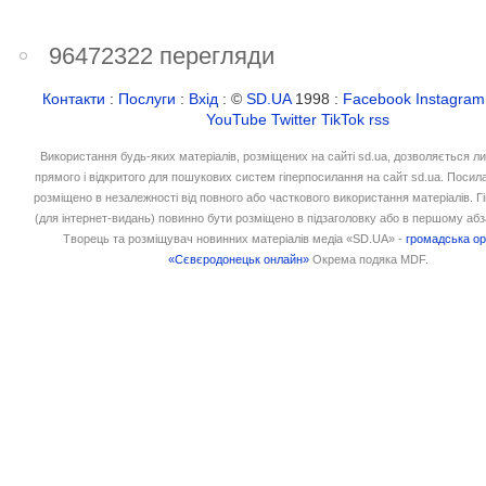
96472322 перегляди
Контакти
:
Послуги
:
Вхід
: ©
SD.UA
1998 :
Facebook
Instagram
YouTube
Twitter
TikTok
rss
Використання будь-яких матеріалів, розміщених на сайті sd.ua, дозволяється л
прямого і відкритого для пошукових систем гіперпосилання на сайт sd.ua. Посил
розміщено в незалежності від повного або часткового використання матеріалів. 
(для інтернет-видань) повинно бути розміщено в підзаголовку або в першому абз
Творець та розміщувач новинних матеріалів медіа «SD.UA» -
громадська ор
«Сєвєродонецьк онлайн»
Окрема подяка MDF.