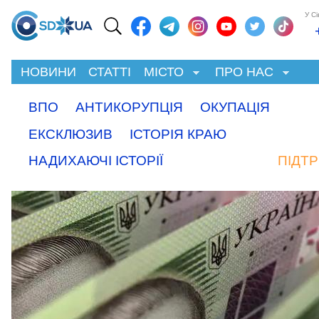
У С
НОВИНИ
СТАТТІ
МІСТО
ПРО НАС
ВПО
АНТИКОРУПЦІЯ
ОКУПАЦІЯ
ЕКСКЛЮЗИВ
ІСТОРІЯ КРАЮ
НАДИХАЮЧІ ІСТОРІЇ
ПІДТ