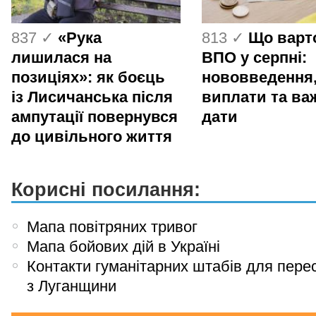
837 ✓
«Рука
813 ✓
Що варт
лишилася на
ВПО у серпні:
позиціях»: як боєць
нововведення
із Лисичанська після
виплати та ва
ампутації повернувся
дати
до цивільного життя
Корисні посилання:
Мапа повітряних тривог
Мапа бойових дій в Україні
Контакти гуманітарних штабів для пере
з Луганщини