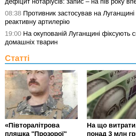
дефіцит нотаріусів: запис – на пів року вп
08:38
Противник застосував на Луганщині
реактивну артилерію
19:00
На окупованій Луганщині фіксують с
домашніх тварин
Статті
«Півторалітрова
На що витрат
пляшка "Прозорої"
понад 3 млн гр