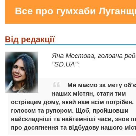
Все про гумхаби Луганщ
Від редакції
Яна Мостова, головна ре
"SD.UA":
Ми маємо за мету об’
наших містян, стати тим
острівцем дому, який нам всім потрібен.
голосом та рупором. Щоб, пройшовши
найскладніші та найтемніші часи, знов п
про досягнення та відбудову нашого міст