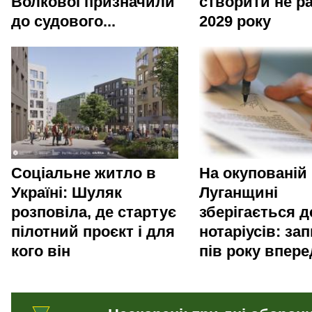
Волкової призначили
створити не р
до судового...
2029 року
Соціальне житло в
На окупованій
Україні: Шуляк
Луганщині
розповіла, де стартує
зберігається 
пілотний проєкт і для
нотаріусів: зап
кого він
пів року впере