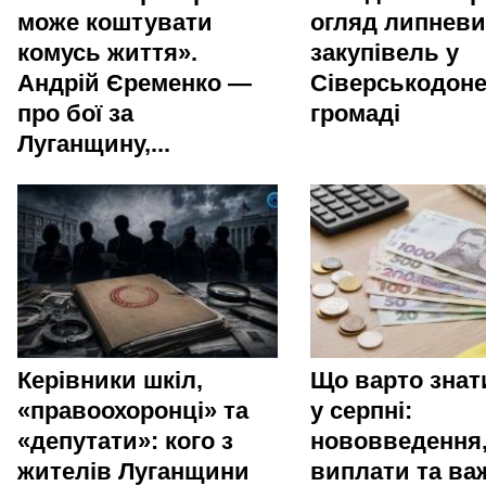
може коштувати
огляд липневи
комусь життя».
закупівель у
Андрій Єременко —
Сіверськодоне
про бої за
громаді
Луганщину,...
Керівники шкіл,
Що варто зна
«правоохоронці» та
у серпні:
«депутати»: кого з
нововведення
жителів Луганщини
виплати та ва