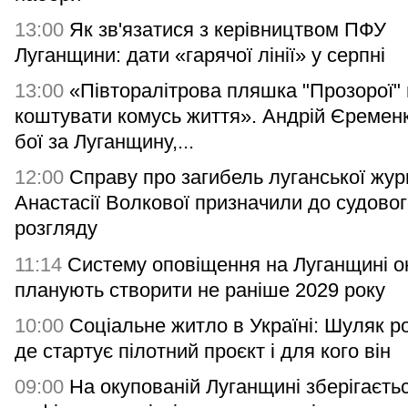
13:00
Як зв'язатися з керівництвом ПФУ
Луганщини: дати «гарячої лінії» у серпні
13:00
«Півторалітрова пляшка "Прозорої"
коштувати комусь життя». Андрій Єремен
бої за Луганщину,...
12:00
Справу про загибель луганської жур
Анастасії Волкової призначили до судово
розгляду
11:14
Систему оповіщення на Луганщині о
планують створити не раніше 2029 року
10:00
Соціальне житло в Україні: Шуляк р
де стартує пілотний проєкт і для кого він
09:00
На окупованій Луганщині зберігаєть