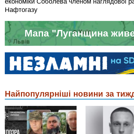
економіки Соболева членом наглядової р
Нафтогазу
Мапа "Луганщина жив
Найпопулярніші новини за тиж