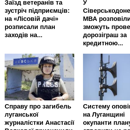
Заїзд ветеранів та
У
зустріч підприємців:
Сіверськодоне
на «Лісовій дачі»
МВА розповіли
розписали план
зможуть пров
заходів на...
дорозіграш за
кредитною...
Справу про загибель
Систему опов
луганської
на Луганщині
журналістки Анастасії
окупанти пла