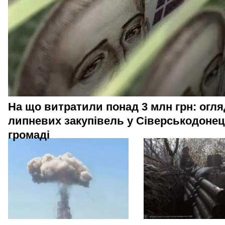
На що витратили понад 3 млн грн: огля
липневих закупівель у Сіверськодонец
громаді