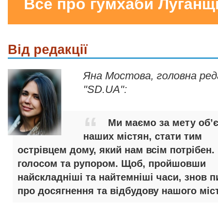
Все про гумхаби Луганщ
Від редакції
Яна Мостова, головна ре
"SD.UA":
Ми маємо за мету об’
наших містян, стати тим
острівцем дому, який нам всім потрібен.
голосом та рупором. Щоб, пройшовши
найскладніші та найтемніші часи, знов п
про досягнення та відбудову нашого міст