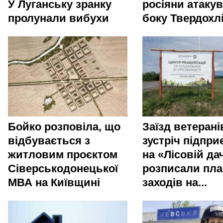
У Луганську зранку
росіяни атакув
пролунали вибухи
боку Твердохл
Бойко розповіла, що
Заїзд ветерані
відбувається з
зустріч підпри
житловим проєктом
на «Лісовій да
Сіверськодонецької
розписали пла
МВА на Київщині
заходів на...