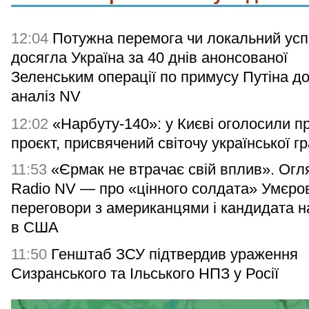
12:04
Потужна перемога чи локальний усп
досягла Україна за 40 днів анонсованої
Зеленським операції по примусу Путіна д
аналіз NV
12:02
«Нарбуту-140»: у Києві оголосили п
проєкт, присвячений світочу української г
11:53
«Єрмак не втрачає свій вплив». Огл
Radio NV — про «цінного солдата» Умєро
переговори з американцями і кандидата н
в США
11:50
Генштаб ЗСУ підтвердив ураження
Сизранського та Ільського НПЗ у Росії