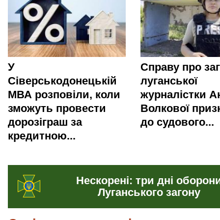
У
Справу про за
Сіверськодонецькій
луганської
МВА розповіли, коли
журналістки Ан
зможуть провести
Волкової приз
дорозіграш за
до судового...
кредитною...
Нескорені: три дні оборон
Луганського загону