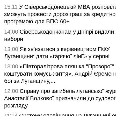
15:11
У Сіверськодонецькій МВА розповіли
зможуть провести дорозіграш за кредитн
програмою для ВПО 60+
14:00
Сіверськодончанам у Дніпрі видали гі
набори
13:00
Як зв'язатися з керівництвом ПФУ
Луганщини: дати «гарячої лінії» у серпні
13:00
«Півторалітрова пляшка "Прозорої"
коштувати комусь життя». Андрій Єремен
бої за Луганщину,...
12:00
Справу про загибель луганської жур
Анастасії Волкової призначили до судово
розгляду
11:14
Систему оповіщення на Луганщині о