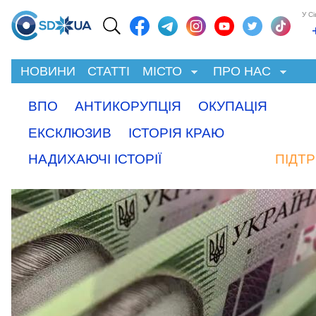
У С
НОВИНИ
СТАТТІ
МІСТО
ПРО НАС
ВПО
АНТИКОРУПЦІЯ
ОКУПАЦІЯ
ЕКСКЛЮЗИВ
ІСТОРІЯ КРАЮ
НАДИХАЮЧІ ІСТОРІЇ
ПІДТ