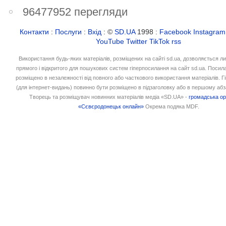
96477952 перегляди
Контакти
:
Послуги
:
Вхід
: ©
SD.UA
1998 :
Facebook
Instagram
YouTube
Twitter
TikTok
rss
Використання будь-яких матеріалів, розміщених на сайті sd.ua, дозволяється л
прямого і відкритого для пошукових систем гіперпосилання на сайт sd.ua. Посил
розміщено в незалежності від повного або часткового використання матеріалів. 
(для інтернет-видань) повинно бути розміщено в підзаголовку або в першому абз
Творець та розміщувач новинних матеріалів медіа «SD.UA» -
громадська ор
«Сєвєродонецьк онлайн»
Окрема подяка MDF.