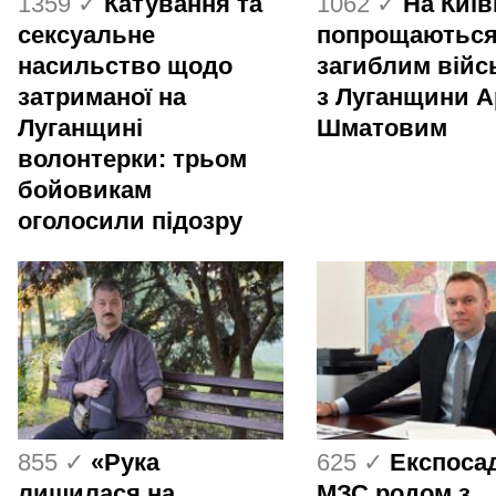
1359 ✓
Катування та
1062 ✓
На Киї
сексуальне
попрощаються
насильство щодо
загиблим вій
затриманої на
з Луганщини 
Луганщині
Шматовим
волонтерки: трьом
бойовикам
оголосили підозру
855 ✓
«Рука
625 ✓
Експоса
лишилася на
МЗС родом з