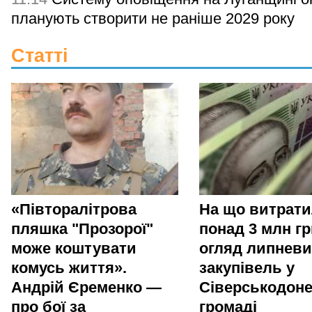
планують створити не раніше 2029 року
Статті
«Півторалітрова
На що витрат
пляшка "Прозорої"
понад 3 млн гр
може коштувати
огляд липневи
комусь життя».
закупівель у
Андрій Єременко —
Сіверськодоне
про бої за
громаді