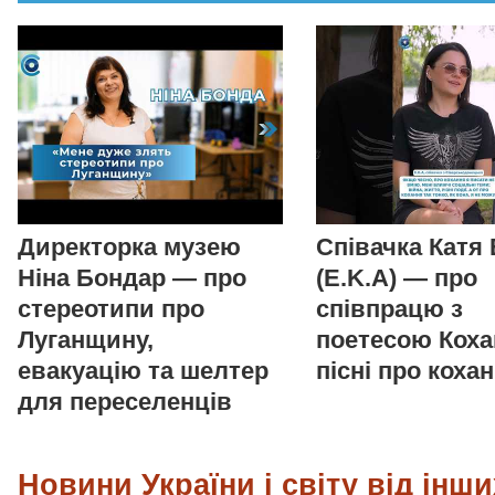
Директорка музею
Співачка Катя
Ніна Бондар — про
(E.K.A) — про
стереотипи про
співпрацю з
Луганщину,
поетесою Коха
евакуацію та шелтер
пісні про коха
для переселенців
Новини України і світу від інши