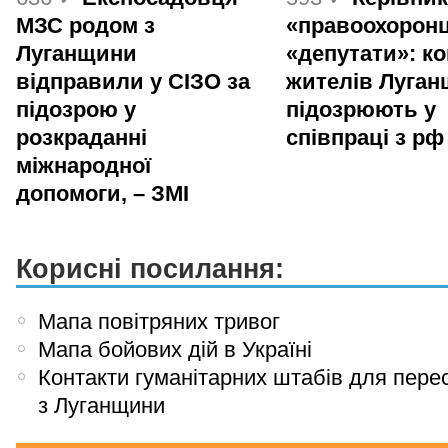
МЗС родом з
«правоохоронц
Луганщини
«депутати»: ко
відправили у СІЗО за
жителів Луга
підозрою у
підозрюють у
розкраданні
співпраці з рф
міжнародної
допомоги, – ЗМІ
Корисні посилання:
Мапа повітряних тривог
Мапа бойових дій в Україні
Контакти гуманітарних штабів для пере
з Луганщини