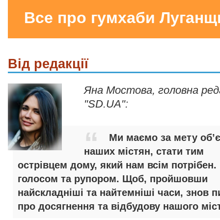
Все про гумхаби Луганщ
Від редакції
Яна Мостова, головна ре
"SD.UA":
Ми маємо за мету об’
наших містян, стати тим
острівцем дому, який нам всім потрібен.
голосом та рупором. Щоб, пройшовши
найскладніші та найтемніші часи, знов п
про досягнення та відбудову нашого міст