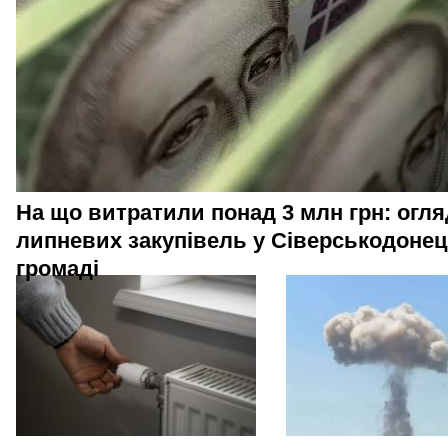
На що витратили понад 3 млн грн: огля
липневих закупівель у Сіверськодонец
громаді