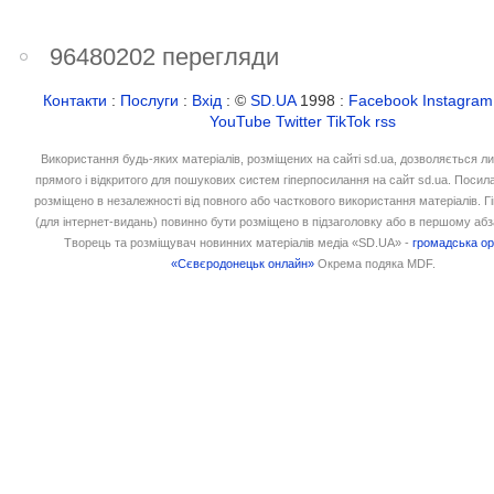
96480202 перегляди
Контакти
:
Послуги
:
Вхід
: ©
SD.UA
1998 :
Facebook
Instagram
YouTube
Twitter
TikTok
rss
Використання будь-яких матеріалів, розміщених на сайті sd.ua, дозволяється л
прямого і відкритого для пошукових систем гіперпосилання на сайт sd.ua. Посил
розміщено в незалежності від повного або часткового використання матеріалів. 
(для інтернет-видань) повинно бути розміщено в підзаголовку або в першому абз
Творець та розміщувач новинних матеріалів медіа «SD.UA» -
громадська ор
«Сєвєродонецьк онлайн»
Окрема подяка MDF.