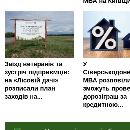
МВА на Київщи
Заїзд ветеранів та
У
зустріч підприємців:
Сіверськодоне
на «Лісовій дачі»
МВА розповіли
розписали план
зможуть пров
заходів на...
дорозіграш за
кредитною...