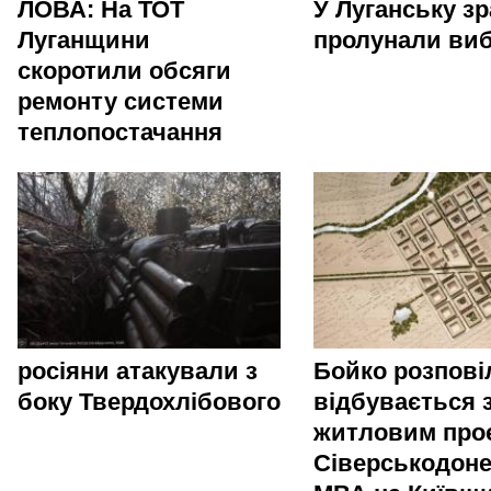
ЛОВА: На ТОТ
У Луганську зр
Луганщини
пролунали ви
скоротили обсяги
ремонту системи
теплопостачання
росіяни атакували з
Бойко розпові
боку Твердохлібового
відбувається 
житловим про
Сіверськодоне