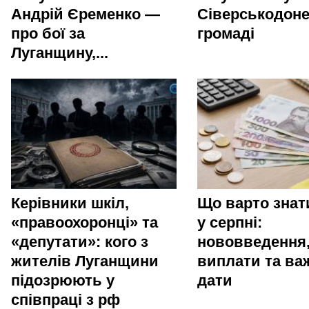
Андрій Єременко —
Сіверськодоне
про бої за
громаді
Луганщину,...
Керівники шкіл,
Що варто зна
«правоохоронці» та
у серпні:
«депутати»: кого з
нововведення
жителів Луганщини
виплати та ва
підозрюють у
дати
співпраці з рф