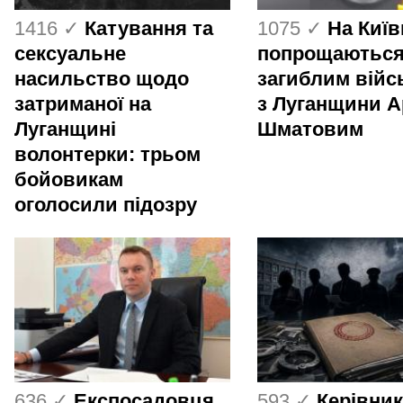
1416 ✓
Катування та
1075 ✓
На Киї
сексуальне
попрощаються
насильство щодо
загиблим вій
затриманої на
з Луганщини 
Луганщині
Шматовим
волонтерки: трьом
бойовикам
оголосили підозру
636 ✓
Експосадовця
593 ✓
Керівник