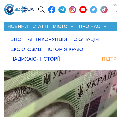
У С
НОВИНИ
СТАТТІ
МІСТО
ПРО НАС
ВПО
АНТИКОРУПЦІЯ
ОКУПАЦІЯ
ЕКСКЛЮЗИВ
ІСТОРІЯ КРАЮ
НАДИХАЮЧІ ІСТОРІЇ
ПІДТ