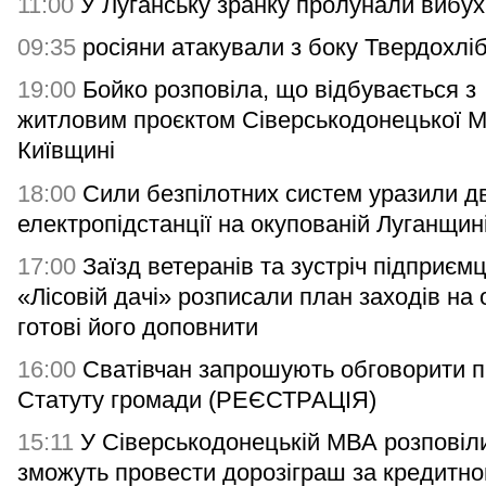
11:00
У Луганську зранку пролунали вибух
09:35
росіяни атакували з боку Твердохлі
19:00
Бойко розповіла, що відбувається з
житловим проєктом Сіверськодонецької 
Київщині
18:00
Сили безпілотних систем уразили дв
електропідстанції на окупованій Луганщин
17:00
Заїзд ветеранів та зустріч підприємц
«Лісовій дачі» розписали план заходів на 
готові його доповнити
16:00
Сватівчан запрошують обговорити п
Статуту громади (РЕЄСТРАЦІЯ)
15:11
У Сіверськодонецькій МВА розповіли
зможуть провести дорозіграш за кредитн