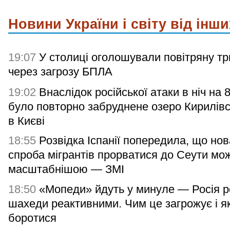
Новини України і світу від інши
19:07
У столиці оголошували повітряну тр
через загрозу БПЛА
19:02
Внаслідок російської атаки в ніч на 
було повторно забруднене озеро Кирилів
в Києві
18:55
Розвідка Іспанії попередила, що нов
спроба мігрантів прорватися до Сеути мо
масштабнішою — ЗМІ
18:50
«Мопеди» йдуть у минуле — Росія р
шахеди реактивними. Чим це загрожує і я
боротися