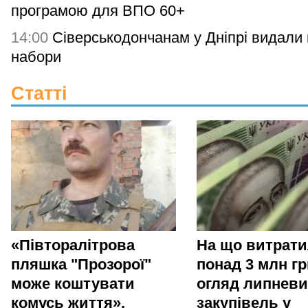
програмою для ВПО 60+
14:00
Сіверськодончанам у Дніпрі видали гі
набори
Статті
«Півторалітрова
На що витрат
пляшка "Прозорої"
понад 3 млн гр
може коштувати
огляд липневи
комусь життя».
закупівель у