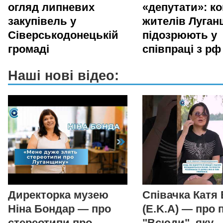
огляд липневих
«депутати»: ко
закупівель у
жителів Луга
Сіверськодонецькій
підозрюють у
громаді
співпраці з рф
Наші нові відео:
Директорка музею
Співачка Катя
Ніна Бондар — про
(E.K.A) — про 
стереотипи про
"Всюди", яку