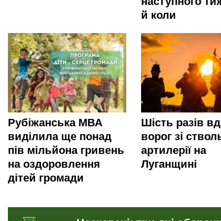
наступного ти
й коли
Рубіжанська МВА
Шість разів в
виділила ще понад
ворог зі ствол
пів мільйона гривень
артилерії на
на оздоровлення
Луганщині
дітей громади