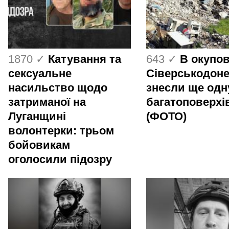
1870 ✓
Катування та
643 ✓
В окупо
сексуальне
Сіверськодон
насильство щодо
знесли ще одн
затриманої на
багатоповерхі
Луганщині
(ФОТО)
волонтерки: трьом
бойовикам
оголосили підозру