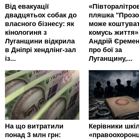
Від евакуації
«Півторалітро
двадцятьох собак до
пляшка "Прозо
власного бізнесу: як
може коштува
кінологиня з
комусь життя»
Луганщини відкрила
Андрій Єреме
в Дніпрі хендлінг-зал
про бої за
із...
Луганщину,...
На що витратили
Керівники шкіл
понад 3 млн грн:
«правоохоронц