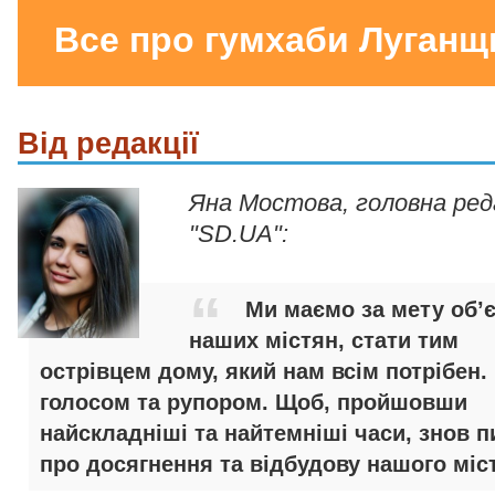
Все про гумхаби Луганщ
Від редакції
Яна Мостова, головна ре
"SD.UA":
Ми маємо за мету об’
наших містян, стати тим
острівцем дому, який нам всім потрібен.
голосом та рупором. Щоб, пройшовши
найскладніші та найтемніші часи, знов п
про досягнення та відбудову нашого міст