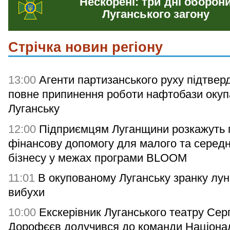
Нескорені: три дні оборон
Луганського загону
Стрічка новин регіону
13:00
Агенти партизанського руху підтвер
повне припинення роботи нафтобази окупа
Луганську
12:00
Підприємцям Луганщини розкажуть 
фінансову допомогу для малого та серед
бізнесу у межах програми BLOOM
11:01
В окупованому Луганську зранку лу
вибухи
10:00
Екскерівник Луганського театру Серг
Дорофєєв долучився до команди Націона