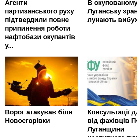
Агенти
В окупованом
партизанського руху
Луганську зра
підтвердили повне
лунають вибу
припинення роботи
нафтобази окупантів
у...
Ворог атакував біля
Консультації 
Новоєгорівки
від фахівців 
Луганщини