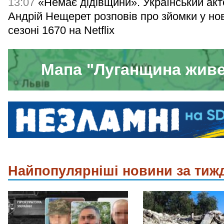
13:07
«Немає дідівщини». Український акт
Андрій Нещерет розповів про зйомки у но
сезоні 1670 на Netflix
Мапа "Луганщина жив
Найпопулярніші новини за тиж