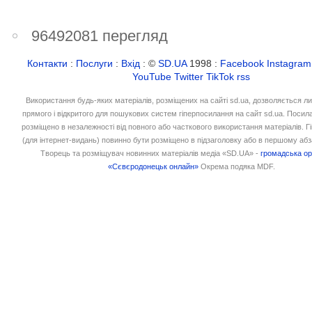
96492081 перегляд
Контакти
:
Послуги
:
Вхід
: ©
SD.UA
1998 :
Facebook
Instagram
YouTube
Twitter
TikTok
rss
Використання будь-яких матеріалів, розміщених на сайті sd.ua, дозволяється л
прямого і відкритого для пошукових систем гіперпосилання на сайт sd.ua. Посил
розміщено в незалежності від повного або часткового використання матеріалів. 
(для інтернет-видань) повинно бути розміщено в підзаголовку або в першому абз
Творець та розміщувач новинних матеріалів медіа «SD.UA» -
громадська ор
«Сєвєродонецьк онлайн»
Окрема подяка MDF.