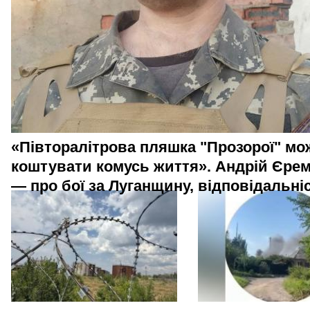
«Півторалітрова пляшка "Прозорої" мо
коштувати комусь життя». Андрій Єре
— про бої за Луганщину, відповідальніс