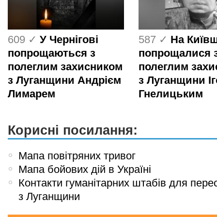
609 ✓
У Чернігові
587 ✓
На Київ
попрощаються з
попрощалися 
полеглим захисником
полеглим зах
з Луганщини Андрієм
з Луганщини І
Лимарем
Гнелицьким
Корисні посилання:
Мапа повітряних тривог
Мапа бойових дій в Україні
Контакти гуманітарних штабів для пере
з Луганщини