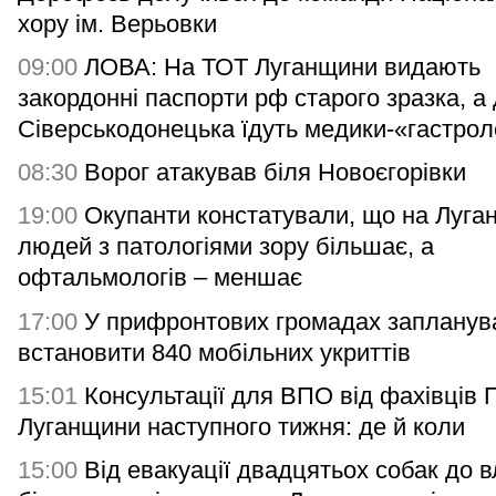
хору ім. Верьовки
09:00
ЛОВА: На ТОТ Луганщини видають
закордонні паспорти рф старого зразка, а
Сіверськодонецька їдуть медики-«гастро
08:30
Ворог атакував біля Новоєгорівки
19:00
Окупанти констатували, що на Луга
людей з патологіями зору більшає, а
офтальмологів – меншає
17:00
У прифронтових громадах запланув
встановити 840 мобільних укриттів
15:01
Консультації для ВПО від фахівців
Луганщини наступного тижня: де й коли
15:00
Від евакуації двадцятьох собак до 