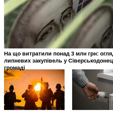
На що витратили понад 3 млн грн: огля
липневих закупівель у Сіверськодонец
громаді