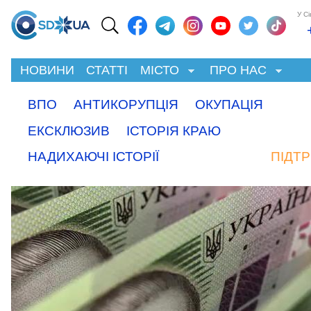
У С
НОВИНИ
СТАТТІ
МІСТО
ПРО НАС
ВПО
АНТИКОРУПЦІЯ
ОКУПАЦІЯ
ЕКСКЛЮЗИВ
ІСТОРІЯ КРАЮ
НАДИХАЮЧІ ІСТОРІЇ
ПІДТ