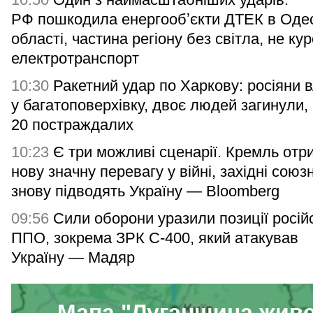
РФ пошкодила енергообʼєкти ДТЕК в Одес
області, частина регіону без світла, не ку
електротранспорт
10:30
Ракетний удар по Харкову: росіяни 
у багатоповерхівку, двоє людей загинули,
20 постраждалих
10:23
Є три можливі сценарії. Кремль отр
нову значну перевагу у війні, західні союз
знову підводять Україну — Bloomberg
09:56
Сили оборони уразили позиції росій
ППО, зокрема ЗРК С-400, який атакував
Україну — Мадяр
Мапа "Луганщина жив