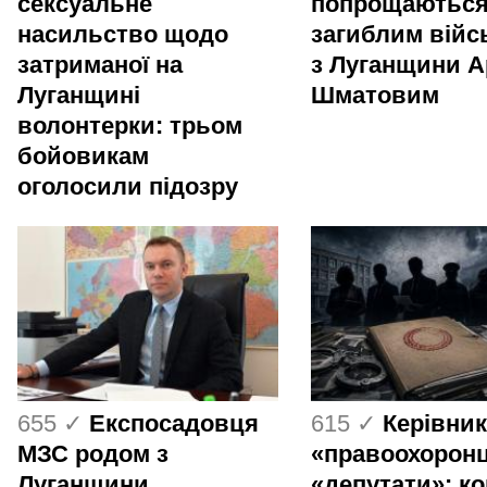
сексуальне
попрощаються
насильство щодо
загиблим вій
затриманої на
з Луганщини 
Луганщині
Шматовим
волонтерки: трьом
бойовикам
оголосили підозру
655 ✓
Експосадовця
615 ✓
Керівник
МЗС родом з
«правоохоронц
Луганщини
«депутати»: ко