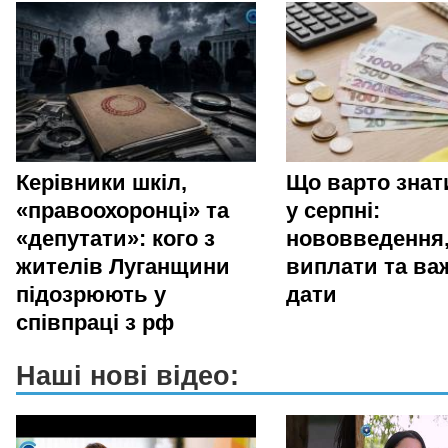
Керівники шкіл,
Що варто зна
«правоохоронці» та
у серпні:
«депутати»: кого з
нововведення
жителів Луганщини
виплати та ва
підозрюють у
дати
співпраці з рф
Наші нові відео: