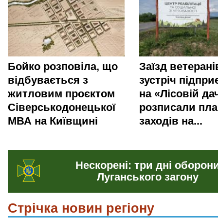
Бойко розповіла, що
Заїзд ветерані
відбувається з
зустріч підпри
житловим проєктом
на «Лісовій да
Сіверськодонецької
розписали пла
МВА на Київщині
заходів на...
Нескорені: три дні оборон
Луганського загону
Стрічка новин регіону