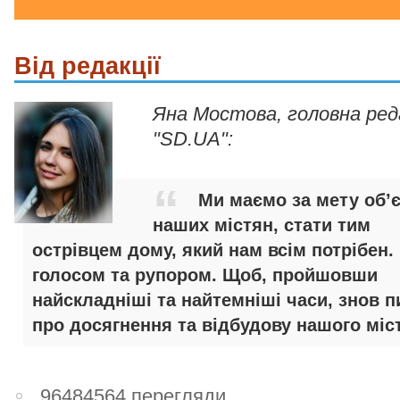
Від редакції
Яна Мостова, головна ре
"SD.UA":
Ми маємо за мету об’
наших містян, стати тим
острівцем дому, який нам всім потрібен.
голосом та рупором. Щоб, пройшовши
найскладніші та найтемніші часи, знов п
про досягнення та відбудову нашого міст
96484564 перегляди