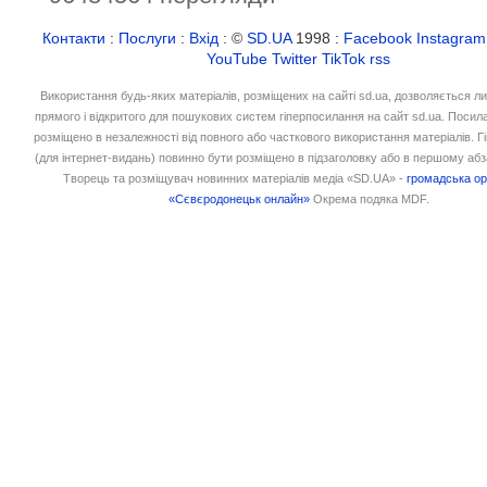
Контакти
:
Послуги
:
Вхід
: ©
SD.UA
1998 :
Facebook
Instagram
YouTube
Twitter
TikTok
rss
Використання будь-яких матеріалів, розміщених на сайті sd.ua, дозволяється л
прямого і відкритого для пошукових систем гіперпосилання на сайт sd.ua. Посил
розміщено в незалежності від повного або часткового використання матеріалів. 
(для інтернет-видань) повинно бути розміщено в підзаголовку або в першому абз
Творець та розміщувач новинних матеріалів медіа «SD.UA» -
громадська ор
«Сєвєродонецьк онлайн»
Окрема подяка MDF.