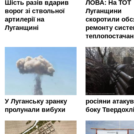
Шість разів вдарив
ЛОВА: На ТОТ
ворог зі ствольної
Луганщини
артилерії на
скоротили обс
Луганщині
ремонту сист
теплопостача
У Луганську зранку
росіяни атакув
пролунали вибухи
боку Твердохл