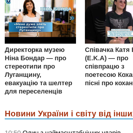
Директорка музею
Співачка Катя
Ніна Бондар — про
(E.K.A) — про
стереотипи про
співпрацю з
Луганщину,
поетесою Коха
евакуацію та шелтер
пісні про коха
для переселенців
Новини України і світу від інши
10:50
Один з наймасштабніших ударів.