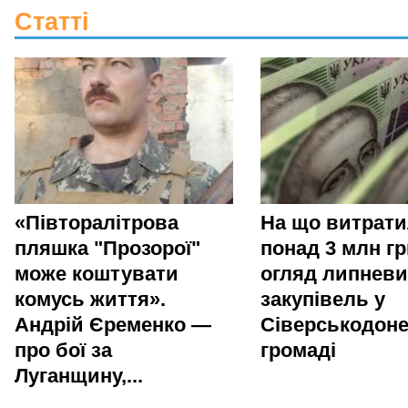
Статті
«Півторалітрова
На що витрат
пляшка "Прозорої"
понад 3 млн гр
може коштувати
огляд липневи
комусь життя».
закупівель у
Андрій Єременко —
Сіверськодоне
про бої за
громаді
Луганщину,...