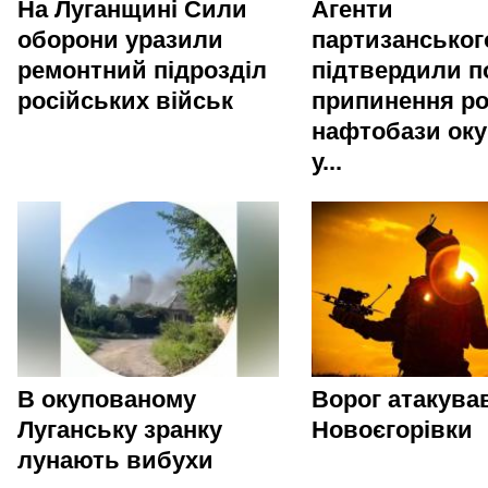
На Луганщині Сили
Агенти
оборони уразили
партизанськог
ремонтний підрозділ
підтвердили п
російських військ
припинення р
нафтобази оку
у...
В окупованому
Ворог атакува
Луганську зранку
Новоєгорівки
лунають вибухи