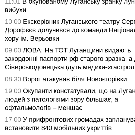
11:01
В окупованому Луганську зранку лу
вибухи
10:00
Екскерівник Луганського театру Серг
Дорофєєв долучився до команди Націона
хору ім. Верьовки
09:00
ЛОВА: На ТОТ Луганщини видають
закордонні паспорти рф старого зразка, а
Сіверськодонецька їдуть медики-«гастро
08:30
Ворог атакував біля Новоєгорівки
19:00
Окупанти констатували, що на Луга
людей з патологіями зору більшає, а
офтальмологів – меншає
17:00
У прифронтових громадах запланув
встановити 840 мобільних укриттів