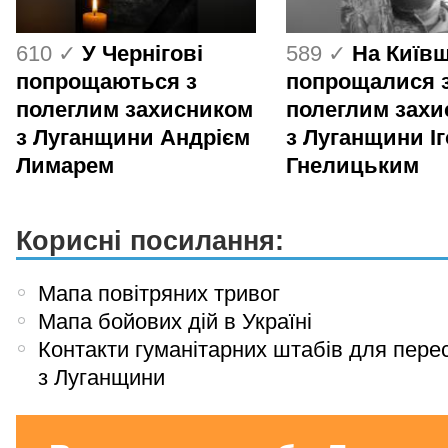
610 ✓
У Чернігові
589 ✓
На Київ
попрощаються з
попрощалися 
полеглим захисником
полеглим зах
з Луганщини Андрієм
з Луганщини І
Лимарем
Гнелицьким
Корисні посилання:
Мапа повітряних тривог
Мапа бойових дій в Україні
Контакти гуманітарних штабів для пере
з Луганщини