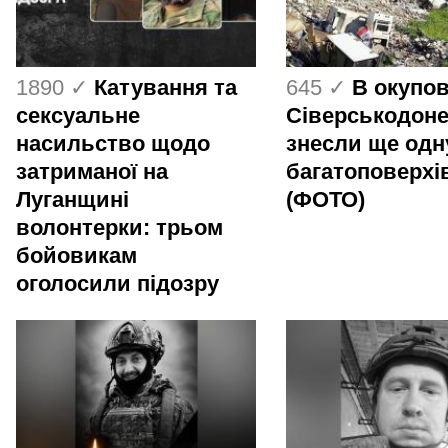
1890 ✓
Катування та
645 ✓
В окупо
сексуальне
Сіверськодон
насильство щодо
знесли ще одн
затриманої на
багатоповерхі
Луганщині
(ФОТО)
волонтерки: трьом
бойовикам
оголосили підозру