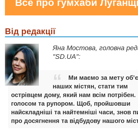
Все про гумхаби Луганщ
Від редакції
Яна Мостова, головна ре
"SD.UA":
Ми маємо за мету об’
наших містян, стати тим
острівцем дому, який нам всім потрібен.
голосом та рупором. Щоб, пройшовши
найскладніші та найтемніші часи, знов п
про досягнення та відбудову нашого міст