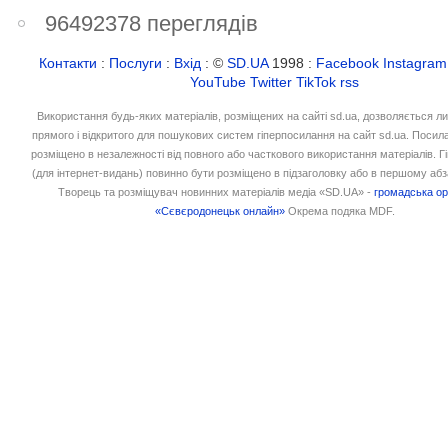
96492378 переглядів
Контакти
:
Послуги
:
Вхід
: ©
SD.UA
1998 :
Facebook
Instagram
YouTube
Twitter
TikTok
rss
Використання будь-яких матеріалів, розміщених на сайті sd.ua, дозволяється л
прямого і відкритого для пошукових систем гіперпосилання на сайт sd.ua. Посил
розміщено в незалежності від повного або часткового використання матеріалів. 
(для інтернет-видань) повинно бути розміщено в підзаголовку або в першому абз
Творець та розміщувач новинних матеріалів медіа «SD.UA» -
громадська ор
«Сєвєродонецьк онлайн»
Окрема подяка MDF.