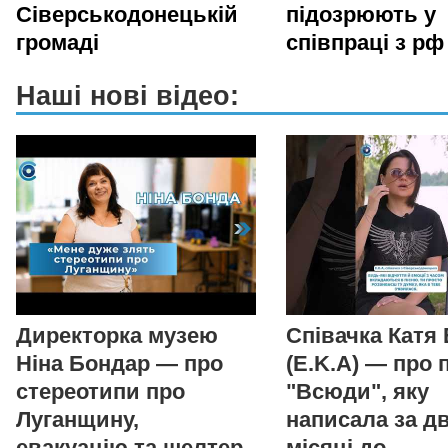
Сіверськодонецькій
підозрюють у
громаді
співпраці з рф
Наші нові відео:
Директорка музею
Співачка Катя
Ніна Бондар — про
(E.K.A) — про 
стереотипи про
"Всюди", яку
Луганщину,
написала за д
евакуацію та шелтер
місяці до