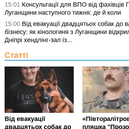
15:01
Консультації для ВПО від фахівців
Луганщини наступного тижня: де й коли
15:00
Від евакуації двадцятьох собак до 
бізнесу: як кінологиня з Луганщини відкри
Дніпрі хендлінг-зал із...
Статті
Від евакуації
«Півторалітро
двадцятьох собак до
пляшка "Прозо