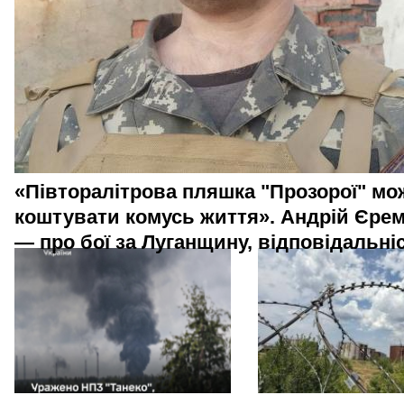
«Півторалітрова пляшка "Прозорої" мо
коштувати комусь життя». Андрій Єре
— про бої за Луганщину, відповідальніс