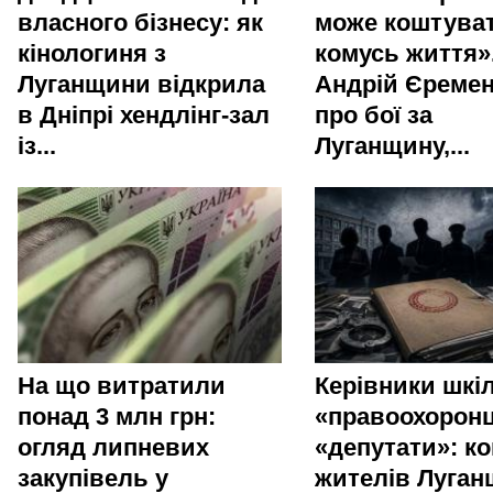
власного бізнесу: як
може коштува
кінологиня з
комусь життя»
Луганщини відкрила
Андрій Єреме
в Дніпрі хендлінг-зал
про бої за
із...
Луганщину,...
На що витратили
Керівники шкіл
понад 3 млн грн:
«правоохоронц
огляд липневих
«депутати»: ко
закупівель у
жителів Луга