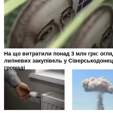
На що витратили понад 3 млн грн: огля
липневих закупівель у Сіверськодонец
громаді