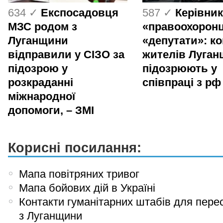
634 ✓
Експосадовця
587 ✓
Керівник
МЗС родом з
«правоохоронц
Луганщини
«депутати»: ко
відправили у СІЗО за
жителів Луга
підозрою у
підозрюють у
розкраданні
співпраці з рф
міжнародної
допомоги, – ЗМІ
Корисні посилання:
Мапа повітряних тривог
Мапа бойових дій в Україні
Контакти гуманітарних штабів для пере
з Луганщини