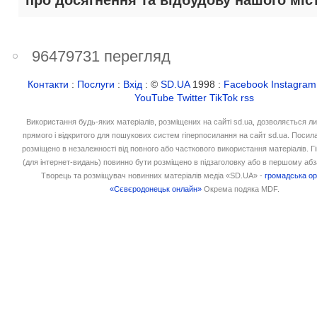
про досягнення та відбудову нашого міст
96479731 перегляд
Контакти
:
Послуги
:
Вхід
: ©
SD.UA
1998 :
Facebook
Instagram
YouTube
Twitter
TikTok
rss
Використання будь-яких матеріалів, розміщених на сайті sd.ua, дозволяється л
прямого і відкритого для пошукових систем гіперпосилання на сайт sd.ua. Посил
розміщено в незалежності від повного або часткового використання матеріалів. 
(для інтернет-видань) повинно бути розміщено в підзаголовку або в першому абз
Творець та розміщувач новинних матеріалів медіа «SD.UA» -
громадська ор
«Сєвєродонецьк онлайн»
Окрема подяка MDF.