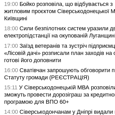
19:00
Бойко розповіла, що відбувається з
житловим проєктом Сіверськодонецької 
Київщині
18:00
Сили безпілотних систем уразили дв
електропідстанції на окупованій Луганщин
17:00
Заїзд ветеранів та зустріч підприємц
«Лісовій дачі» розписали план заходів на 
готові його доповнити
16:00
Сватівчан запрошують обговорити п
Статуту громади (РЕЄСТРАЦІЯ)
15:11
У Сіверськодонецькій МВА розповіли
зможуть провести дорозіграш за кредитн
програмою для ВПО 60+
14:00
Сіверськодончанам у Дніпрі видали гі