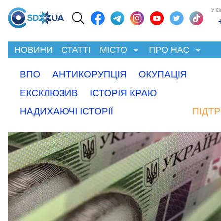
У С
НОВИНИ
СТАТТІ
МІСТО
ПРО НАС
ВПО
АНТИКОРУПЦІЯ
ОКУПАЦІЯ
ЕКСКЛЮЗИВ
ІСТОРІЯ КРАЮ
НАДИХАЮЧІ ІСТОРІЇ
ПІДТ