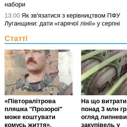
набори
13:00
Як зв'язатися з керівництвом ПФУ
Луганщини: дати «гарячої лінії» у серпні
Статті
«Півторалітрова
На що витрат
пляшка "Прозорої"
понад 3 млн гр
може коштувати
огляд липневи
комусь життя».
закупівель у