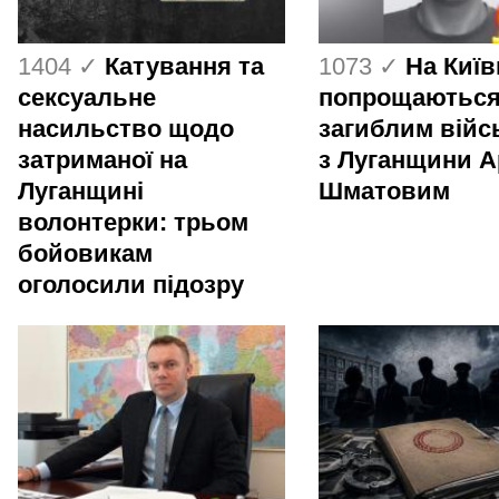
1404 ✓
Катування та
1073 ✓
На Киї
сексуальне
попрощаються
насильство щодо
загиблим вій
затриманої на
з Луганщини 
Луганщині
Шматовим
волонтерки: трьом
бойовикам
оголосили підозру