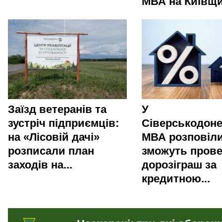
МВА на Київщи
Заїзд ветеранів та
У
зустріч підприємців:
Сіверськодоне
на «Лісовій дачі»
МВА розповіли
розписали план
зможуть пров
заходів на...
дорозіграш за
кредитною...