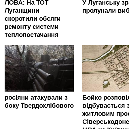
ЛОВА: На ТОТ
У Луганську зр
Луганщини
пролунали ви
скоротили обсяги
ремонту системи
теплопостачання
росіяни атакували з
Бойко розпові
боку Твердохлібового
відбувається 
житловим про
Сіверськодоне