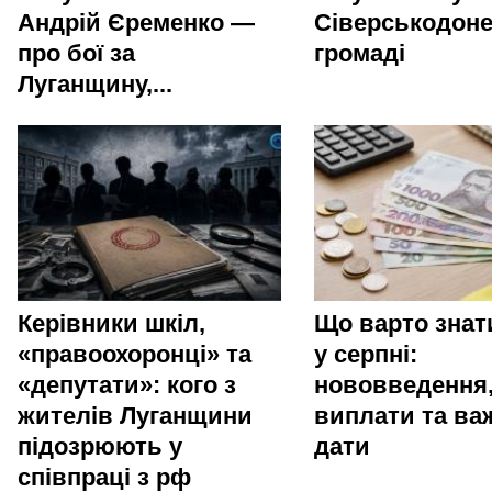
Андрій Єременко —
Сіверськодоне
про бої за
громаді
Луганщину,...
Керівники шкіл,
Що варто зна
«правоохоронці» та
у серпні:
«депутати»: кого з
нововведення
жителів Луганщини
виплати та ва
підозрюють у
дати
співпраці з рф