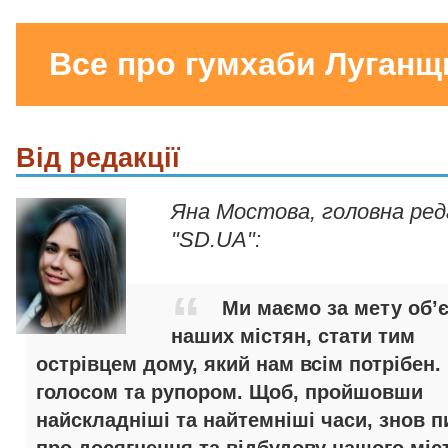
Все про гумхаби Луганщ
Від редакції
Яна Мостова, головна ре
"SD.UA":
Ми маємо за мету об’
наших містян, стати тим
острівцем дому, який нам всім потрібен.
голосом та рупором. Щоб, пройшовши
найскладніші та найтемніші часи, знов п