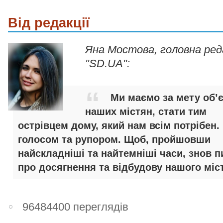
Від редакції
Яна Мостова, головна ре
"SD.UA":
Ми маємо за мету об’
наших містян, стати тим
острівцем дому, який нам всім потрібен.
голосом та рупором. Щоб, пройшовши
найскладніші та найтемніші часи, знов п
про досягнення та відбудову нашого міст
96484400 переглядів