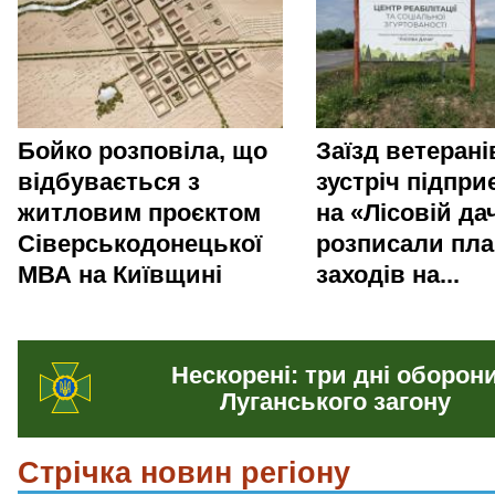
Бойко розповіла, що
Заїзд ветерані
відбувається з
зустріч підпри
житловим проєктом
на «Лісовій да
Сіверськодонецької
розписали пла
МВА на Київщині
заходів на...
Нескорені: три дні оборон
Луганського загону
Стрічка новин регіону