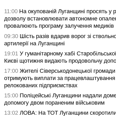
11:00
На окупованій Луганщині просять у 
дозволу встановлювати автономне опале
провалюють програму залучення медиків
09:30
Шість разів вдарив ворог зі ствольно
артилерії на Луганщині
19:01
У гуманітарному хабі Старобільсько
Києві щотижня видають продовольчу доп
17:00
Жителі Сіверськодонецької громади
отримують виплати за працевлаштування
релокованих підприємствах
15:00
Поліцейські Луганщини надали дом
допомогу двом пораненим військовим
13:02
ЛОВА: На ТОТ Луганщини скоротили