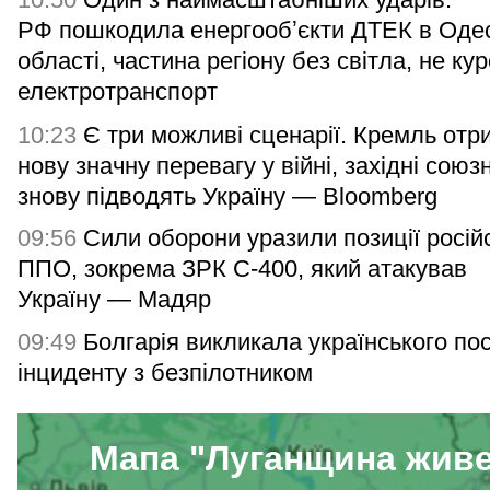
РФ пошкодила енергообʼєкти ДТЕК в Одес
області, частина регіону без світла, не ку
електротранспорт
10:23
Є три можливі сценарії. Кремль отр
нову значну перевагу у війні, західні союз
знову підводять Україну — Bloomberg
09:56
Сили оборони уразили позиції росій
ППО, зокрема ЗРК С-400, який атакував
Україну — Мадяр
09:49
Болгарія викликала українського по
інциденту з безпілотником
Мапа "Луганщина жив