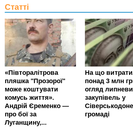
Статті
«Півторалітрова
На що витрат
пляшка "Прозорої"
понад 3 млн гр
може коштувати
огляд липневи
комусь життя».
закупівель у
Андрій Єременко —
Сіверськодоне
про бої за
громаді
Луганщину,...