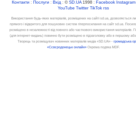
Контакти
:
Послуги
:
Вхід
: ©
SD.UA
1998 :
Facebook
Instagram
YouTube
Twitter
TikTok
rss
Використання будь-яких матеріалів, розміщених на сайті sd.ua, дозволяється л
прямого і відкритого для пошукових систем гіперпосилання на сайт sd.ua. Посил
розміщено в незалежності від повного або часткового використання матеріалів. 
(для інтернет-видань) повинно бути розміщено в підзаголовку або в першому абз
Творець та розміщувач новинних матеріалів медіа «SD.UA» -
громадська ор
«Сєвєродонецьк онлайн»
Окрема подяка MDF.