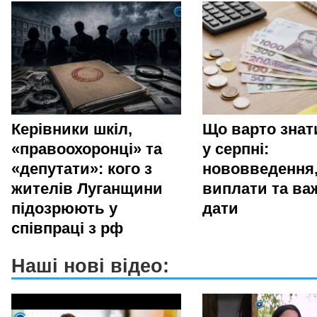
Керівники шкіл,
Що варто зна
«правоохоронці» та
у серпні:
«депутати»: кого з
нововведення
жителів Луганщини
виплати та ва
підозрюють у
дати
співпраці з рф
Наші нові відео: