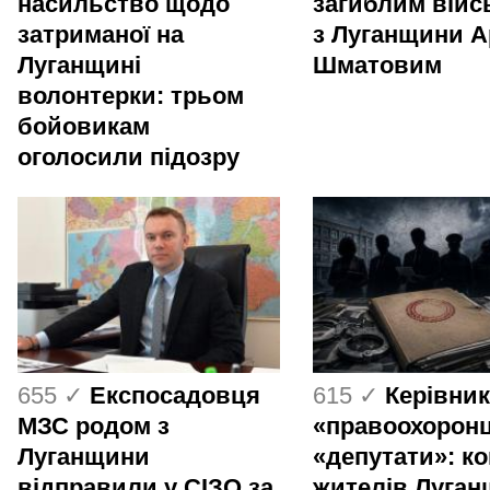
насильство щодо
загиблим вій
затриманої на
з Луганщини 
Луганщині
Шматовим
волонтерки: трьом
бойовикам
оголосили підозру
655 ✓
Експосадовця
615 ✓
Керівник
МЗС родом з
«правоохоронц
Луганщини
«депутати»: ко
відправили у СІЗО за
жителів Луга