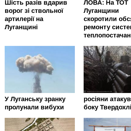
Шість разів вдарив
ЛОВА: На ТОТ
ворог зі ствольної
Луганщини
артилерії на
скоротили обс
Луганщині
ремонту сист
теплопостача
У Луганську зранку
росіяни атакув
пролунали вибухи
боку Твердохл