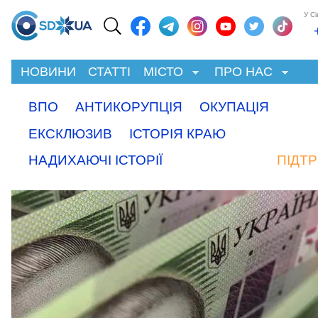
У С
НОВИНИ
СТАТТІ
МІСТО
ПРО НАС
ВПО
АНТИКОРУПЦІЯ
ОКУПАЦІЯ
ЕКСКЛЮЗИВ
ІСТОРІЯ КРАЮ
НАДИХАЮЧІ ІСТОРІЇ
ПІДТ