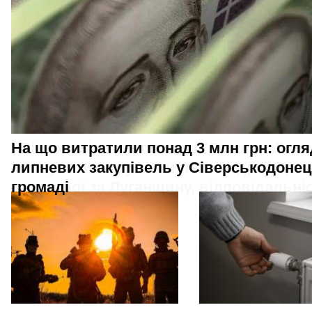
На що витратили понад 3 млн грн: огля
липневих закупівель у Сіверськодонец
громаді