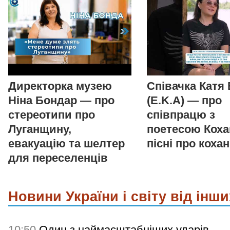
Директорка музею
Співачка Катя
Ніна Бондар — про
(E.K.A) — про
стереотипи про
співпрацю з
Луганщину,
поетесою Коха
евакуацію та шелтер
пісні про коха
для переселенців
Новини України і світу від інши
10:50
Один з наймасштабніших ударів.