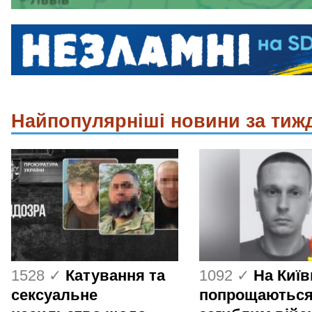
Найпопулярніші новини за тиж
1528 ✓
Катування та
1092 ✓
На Киї
сексуальне
попрощаються