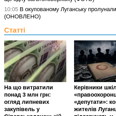
10:05
В окупованому Луганську пролунали
(ОНОВЛЕНО)
Статті
На що витратили
Керівники шкіл
понад 3 млн грн:
«правоохоронц
огляд липневих
«депутати»: ко
закупівель у
жителів Луга