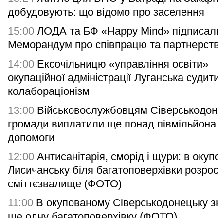
добудовують: що відомо про заселення
15:00
ЛОДА та БФ «Happy Mind» підписал
Меморандум про співпрацю та партнерст
14:00
Ексочільницю «управління освіти»
окупаційної адміністрації Луганська судит
колабораціонізм
13:00
Військовослужбовцям Сіверськодон
громади виплатили ще понад півмільйона
допомоги
12:00
Антисанітарія, сморід і щури: в оку
Лисичанську біля багатоповерхівки розро
сміттєзвалище (ФОТО)
11:00
В окупованому Сіверськодонецьку з
ще одну багатоповерхівку (ФОТО)