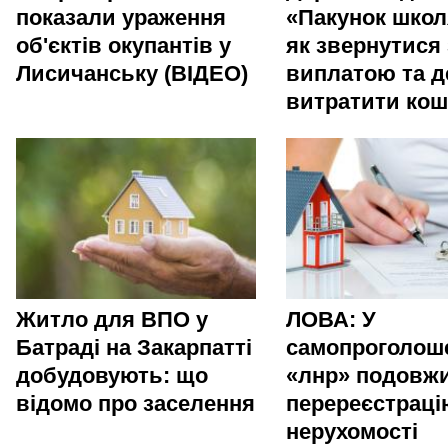
показали ураження
«Пакунок школ
об'єктів окупантів у
як звернутися 
Лисичанську (ВІДЕО)
виплатою та д
витратити ко
Житло для ВПО у
ЛОВА: У
Батраді на Закарпатті
самопроголош
добудовують: що
«лнр» подовж
відомо про заселення
перереєстраці
нерухомості