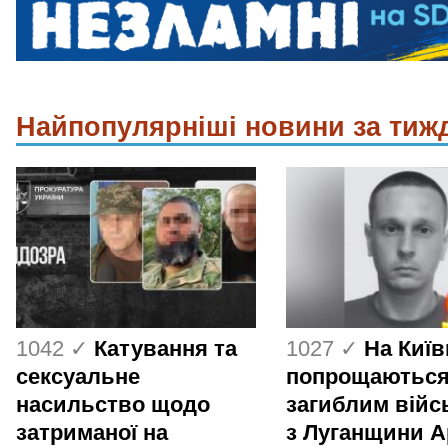
Найпопулярніші новини за тиж
1042 ✓
Катування та
1027 ✓
На Киї
сексуальне
попрощаються
насильство щодо
загиблим вій
затриманої на
з Луганщини 