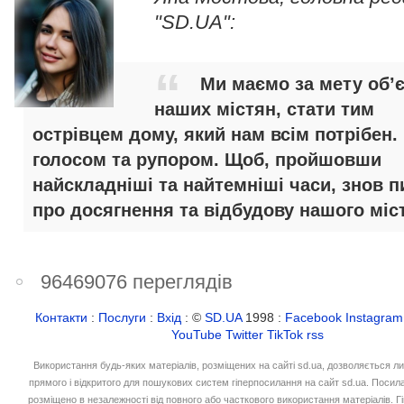
"SD.UA":
Ми маємо за мету об’
наших містян, стати тим
острівцем дому, який нам всім потрібен.
голосом та рупором. Щоб, пройшовши
найскладніші та найтемніші часи, знов п
про досягнення та відбудову нашого міст
96469076 переглядів
Контакти
:
Послуги
:
Вхід
: ©
SD.UA
1998 :
Facebook
Instagram
YouTube
Twitter
TikTok
rss
Використання будь-яких матеріалів, розміщених на сайті sd.ua, дозволяється л
прямого і відкритого для пошукових систем гіперпосилання на сайт sd.ua. Посил
розміщено в незалежності від повного або часткового використання матеріалів. 