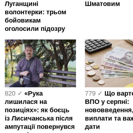
Луганщині
Шматовим
волонтерки: трьом
бойовикам
оголосили підозру
820 ✓
«Рука
779 ✓
Що варт
лишилася на
ВПО у серпні:
позиціях»: як боєць
нововведення
із Лисичанська після
виплати та ва
ампутації повернувся
дати