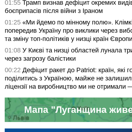
01:55
Трамп визнав дефіцит окремих виді
боєприпасів після війни з Іраном
01:25
«Ми йдемо по мінному полю». Клімк
попередив Україну про виклики через виб
та зміну топ-політиків у низці країн Європ
01:08
У Києві та низці областей лунала тр
через загрозу балістики
00:22
Дефіцит ракет до Patriot: країн, які г
поділитись з Україною, майже не залишил
ліцензії на виробництво ми не отримали 
Мапа "Луганщина жив