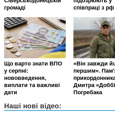
Сіверськодонецькій
підозрюють у
громаді
співпраці з рф
Що варто знати ВПО
«Він завжди й
у серпні:
першим». Пам'
нововведення,
прикордонник
виплати та важливі
Дмитра «Добб
дати
Погребака
Наші нові відео: