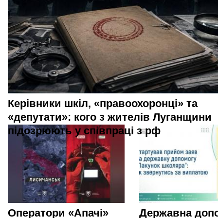
Керівники шкіл, «правоохоронці» та
«депутати»: кого з жителів Луганщини
підозрюють у співпраці з рф
Оператори «Апачі»
Державна доп