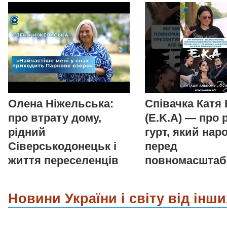
Олена Ніжельська:
Співачка Катя
про втрату дому,
(E.K.A) — про 
рідний
гурт, який нар
Сіверськодонецьк і
перед
життя переселенців
повномасшта
Новини України і світу від інши