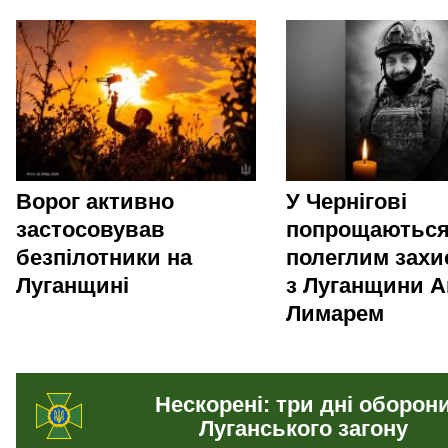
Ворог активно
У Чернігові
застосовував
попрощаються
безпілотники на
полеглим зах
Луганщині
з Луганщини А
Лимарем
Нескорені: три дні оборон
Луганського загону