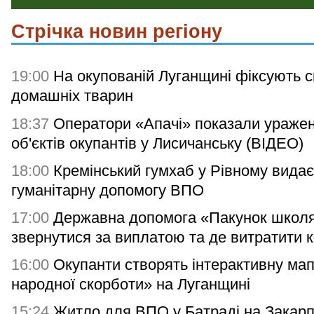
Стрічка новин регіону
19:00
На окупованій Луганщині фіксують с
домашніх тварин
18:37
Оператори «Апачі» показали ураже
об'єктів окупантів у Лисичанську (ВІДЕО)
18:00
Кремінський гумхаб у Рівному видає
гуманітарну допомогу ВПО
17:00
Державна допомога «Пакунок школя
звернутися за виплатою та де витратити 
16:00
Окупанти створять інтерактивну мап
народної скорботи» на Луганщині
15:24
Житло для ВПО у Батраді на Закарп