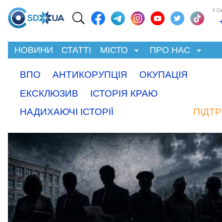
У С
НОВИНИ
СТАТТІ
МІСТО
ПРО НАС
ВПО
АНТИКОРУПЦІЯ
ОКУПАЦІЯ
ЕКСКЛЮЗИВ
ІСТОРІЯ КРАЮ
НАДИХАЮЧІ ІСТОРІЇ
ПІДТ