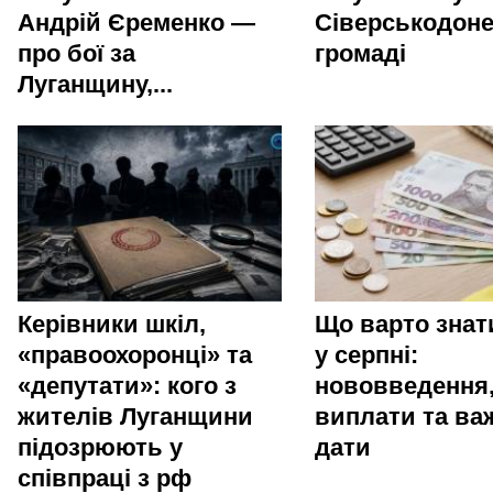
Андрій Єременко —
Сіверськодоне
про бої за
громаді
Луганщину,...
Керівники шкіл,
Що варто зна
«правоохоронці» та
у серпні:
«депутати»: кого з
нововведення
жителів Луганщини
виплати та ва
підозрюють у
дати
співпраці з рф