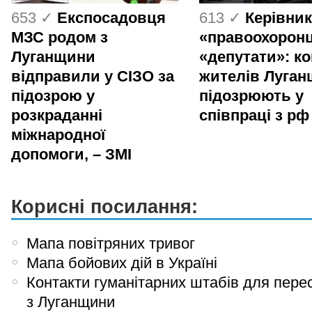
653 ✓
Експосадовця
613 ✓
Керівник
МЗС родом з
«правоохоронц
Луганщини
«депутати»: ко
відправили у СІЗО за
жителів Луга
підозрою у
підозрюють у
розкраданні
співпраці з рф
міжнародної
допомоги, – ЗМІ
Корисні посилання:
Мапа повітряних тривог
Мапа бойових дій в Україні
Контакти гуманітарних штабів для пере
з Луганщини