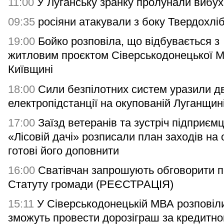
11:00
У Луганську зранку пролунали вибух
09:35
росіяни атакували з боку Твердохлі
19:00
Бойко розповіла, що відбувається з
житловим проєктом Сіверськодонецької 
Київщині
18:00
Сили безпілотних систем уразили дв
електропідстанції на окупованій Луганщин
17:00
Заїзд ветеранів та зустріч підприємц
«Лісовій дачі» розписали план заходів на 
готові його доповнити
16:00
Сватівчан запрошують обговорити п
Статуту громади (РЕЄСТРАЦІЯ)
15:11
У Сіверськодонецькій МВА розповіли
зможуть провести дорозіграш за кредитн