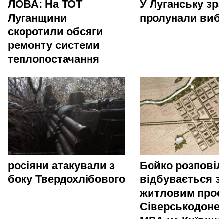
ЛОВА: На ТОТ
У Луганську зр
Луганщини
пролунали ви
скоротили обсяги
ремонту системи
теплопостачання
росіяни атакували з
Бойко розпові
боку Твердохлібового
відбувається 
житловим про
Сіверськодоне