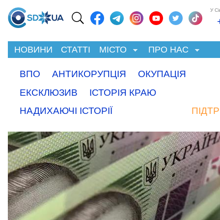
У С
НОВИНИ
СТАТТІ
МІСТО
ПРО НАС
ВПО
АНТИКОРУПЦІЯ
ОКУПАЦІЯ
ЕКСКЛЮЗИВ
ІСТОРІЯ КРАЮ
НАДИХАЮЧІ ІСТОРІЇ
ПІДТ