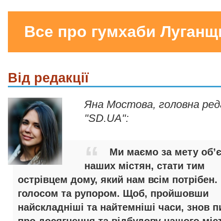
Все про гумхаби Луганщ
Від редакції
Яна Мостова, головна ре
"SD.UA":
Ми маємо за мету об’
наших містян, стати тим
острівцем дому, який нам всім потрібен.
голосом та рупором. Щоб, пройшовши
найскладніші та найтемніші часи, знов п