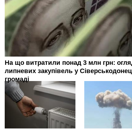
На що витратили понад 3 млн грн: огля
липневих закупівель у Сіверськодонец
громаді