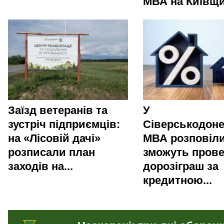
МВА на Київщи
Заїзд ветеранів та
У
зустріч підприємців:
Сіверськодоне
на «Лісовій дачі»
МВА розповіли
розписали план
зможуть пров
заходів на...
дорозіграш за
кредитною...