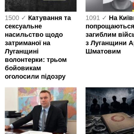
1500 ✓
Катування та
1091 ✓
На Киї
сексуальне
попрощаються
насильство щодо
загиблим вій
затриманої на
з Луганщини 
Луганщині
Шматовим
волонтерки: трьом
бойовикам
оголосили підозру