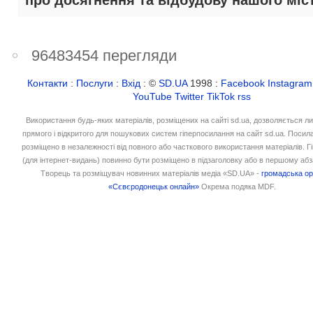
про досягнення та відбудову нашого міст
96483454 перегляди
Контакти
:
Послуги
:
Вхід
: ©
SD.UA
1998 :
Facebook
Instagram
YouTube
Twitter
TikTok
rss
Використання будь-яких матеріалів, розміщених на сайті sd.ua, дозволяється л
прямого і відкритого для пошукових систем гіперпосилання на сайт sd.ua. Посил
розміщено в незалежності від повного або часткового використання матеріалів. 
(для інтернет-видань) повинно бути розміщено в підзаголовку або в першому абз
Творець та розміщувач новинних матеріалів медіа «SD.UA» -
громадська ор
«Сєвєродонецьк онлайн»
Окрема подяка MDF.