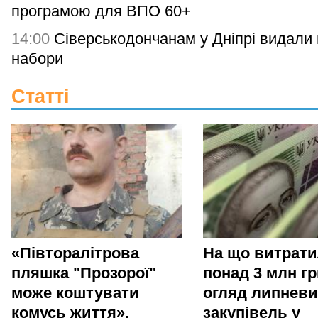
програмою для ВПО 60+
14:00
Сіверськодончанам у Дніпрі видали гі
набори
Статті
«Півторалітрова
На що витрат
пляшка "Прозорої"
понад 3 млн гр
може коштувати
огляд липневи
комусь життя».
закупівель у