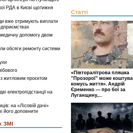
кої РДА в Києві щотижня
Статті
ди вже отримують виплати
ідприємствах
омедичну допомогу двом
ли обсяги ремонту системи
ухи
лібового
«Півторалітрова пляшка
"Прозорої" може коштува
 з житловим проєктом
комусь життя». Андрій
Єременко — про бої за
ві електропідстанції на
Луганщину,...
мців: на «Лісовій дачі»
ві його доповнити
х ЗМІ