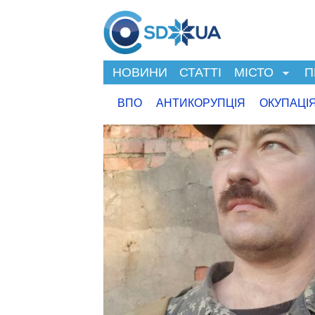
НОВИНИ
СТАТТІ
МІСТО
П
ВПО
АНТИКОРУПЦІЯ
ОКУПАЦІ