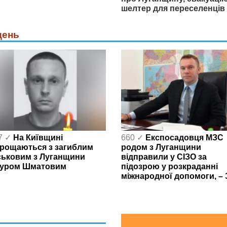
шелтер для переселенців
день
7 ✓
На Київщині
660 ✓
Експосадовця МЗС
рощаються з загиблим
родом з Луганщини
ськовим з Луганщини
відправили у СІЗО за
уром Шматовим
підозрою у розкраданні
міжнародної допомоги, – 