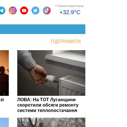
У Сіверськодонецьку:
+32.9°C
ПІДТРИМАТИ
зі
ЛОВА: На ТОТ Луганщини
скоротили обсяги ремонту
системи теплопостачання