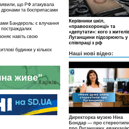
заявили, що РФ атакувала
0 дронами та боєприпасами
Керівники шкіл,
тами Бандероль: є влучання
«правоохоронці» та
7 постраждалих
«депутати»: кого з жителі
роняє навіть свою
Луганщини підозрюють у
співпраці з рф
тлові будинки у кількох
Наші нові відео:
на живе"
Директорка музею Ніна
Бондар — про стереотип
про Луганщину, евакуацію