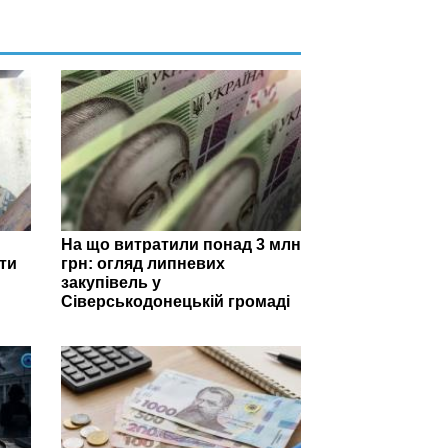
На що витратили понад 3 млн
ти
грн: огляд липневих
закупівель у
Сіверськодонецькій громаді