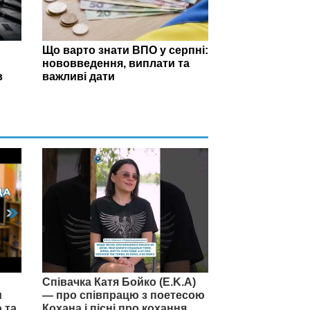
Що варто знати ВПО у серпні:
нововведення, виплати та
в
важливі дати
Співачка Катя Бойко (E.K.A)
и
— про співпрацю з поетесою
 та
Кохана і пісні про кохання