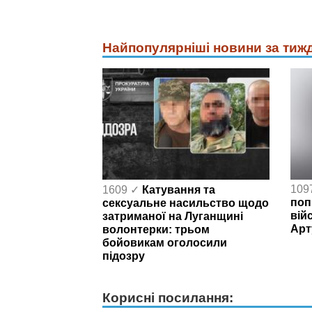
Найпопулярніші новини за тиж
1609 ✓
Катування та
109
сексуальне насильство щодо
поп
затриманої на Луганщині
вій
волонтерки: трьом
Арт
бойовикам оголосили
підозру
Корисні посилання: