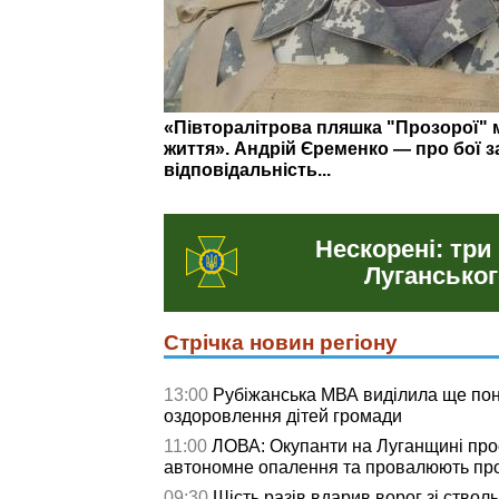
На що витратили понад 3 млн грн: о
у Сіверськодонецькій громаді
Нескорені: три
Луганськог
Стрічка новин регіону
13:00
Рубіжанська МВА виділила ще пон
оздоровлення дітей громади
11:00
ЛОВА: Окупанти на Луганщині про
автономне опалення та провалюють про
09:30
Шість разів вдарив ворог зі ствол