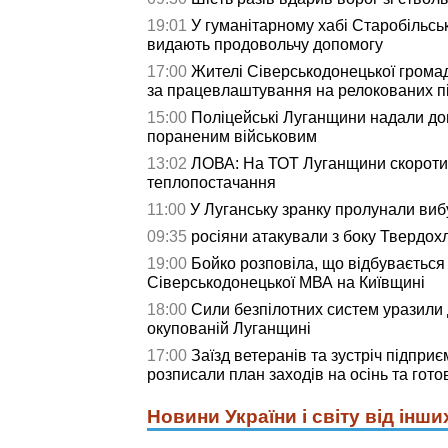
19:01
У гуманітарному хабі Старобільсь
видають продовольчу допомогу
17:00
Жителі Сіверськодонецької грома
за працевлаштування на релокованих п
15:00
Поліцейські Луганщини надали д
пораненим військовим
13:02
ЛОВА: На ТОТ Луганщини скороти
теплопостачання
11:00
У Луганську зранку пролунали виб
09:35
росіяни атакували з боку Твердох
19:00
Бойко розповіла, що відбувається
Сіверськодонецької МВА на Київщині
18:00
Сили безпілотних систем уразили д
окупованій Луганщині
17:00
Заїзд ветеранів та зустріч підприє
розписали план заходів на осінь та гото
Новини України і світу від інши