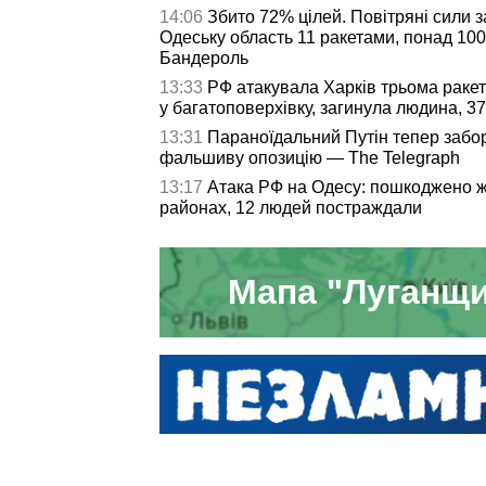
14:06
Збито 72% цілей. Повітряні сили 
Одеську область 11 ракетами, понад 10
Бандероль
13:33
РФ атакувала Харків трьома раке
у багатоповерхівку, загинула людина, 3
13:31
Параноїдальний Путін тепер забо
фальшиву опозицію — The Telegraph
13:17
Атака РФ на Одесу: пошкоджено жи
районах, 12 людей постраждали
Мапа "Луганщи