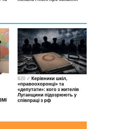
620 ✓
Керівники шкіл,
«правоохоронці» та
«депутати»: кого з жителів
Луганщини підозрюють у
ЗМІ
співпраці з рф