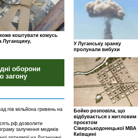
гляд липневих закупівель
У Луганську зранку
пролунали вибухи
 дні оборони
о загону
ад пів мільйона гривень на
Бойко розповіла, що
відбувається з житловим
проєктом
сять рф дозволити
Сіверськодонецької МВА 
граму залучення медиків
Київщині
ьної артилерії на Луганщині