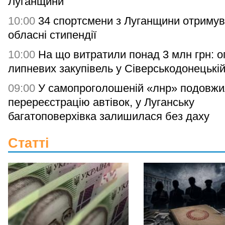
Луганщини
10:00
34 спортсмени з Луганщини отриму
обласні стипендії
10:00
На що витратили понад 3 млн грн: о
липневих закупівель у Сіверськодонецькій
09:00
У самопроголошеній «лнр» подовж
перереєстрацію автівок, у Луганську
багатоповерхівка залишилася без даху
Статті