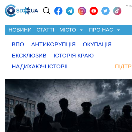
У С
НОВИНИ
СТАТТІ
МІСТО
ПРО НАС
ВПО
АНТИКОРУПЦІЯ
ОКУПАЦІЯ
ЕКСКЛЮЗИВ
ІСТОРІЯ КРАЮ
НАДИХАЮЧІ ІСТОРІЇ
ПІДТ