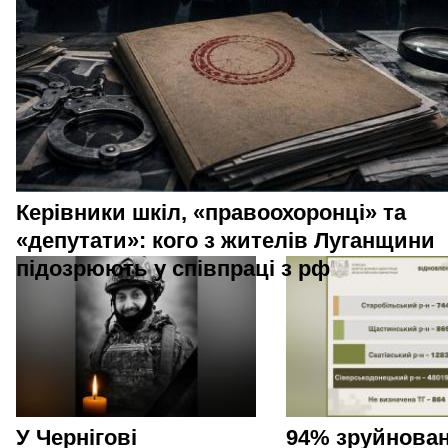
Керівники шкіл, «правоохоронці» та
«депутати»: кого з жителів Луганщини
підозрюють у співпраці з рф
У Чернігові
94% зруйнован