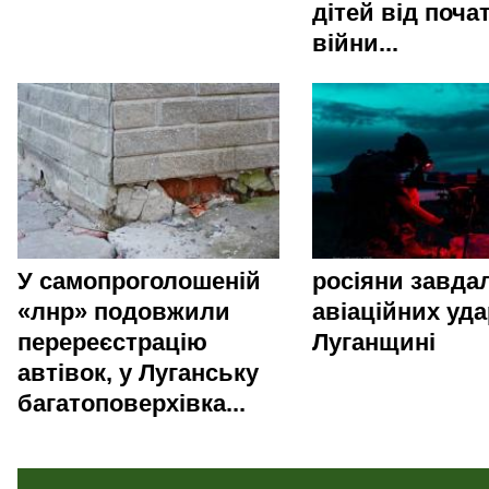
дітей від поча
війни...
У самопроголошеній
росіяни завда
«лнр» подовжили
авіаційних уда
перереєстрацію
Луганщині
автівок, у Луганську
багатоповерхівка...