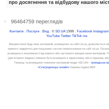
про досягнення та відбудову нашого міст
96464759 переглядів
Контакти
:
Послуги
:
Вхід
: ©
SD.UA
1998 :
Facebook
Instagram
YouTube
Twitter
TikTok
rss
Використання будь-яких матеріалів, розміщених на сайті sd.ua, дозволяється л
прямого і відкритого для пошукових систем гіперпосилання на сайт sd.ua. Посил
розміщено в незалежності від повного або часткового використання матеріалів. 
(для інтернет-видань) повинно бути розміщено в підзаголовку або в першому абз
Творець та розміщувач новинних матеріалів медіа «SD.UA» -
громадська ор
«Сєвєродонецьк онлайн»
Окрема подяка MDF.