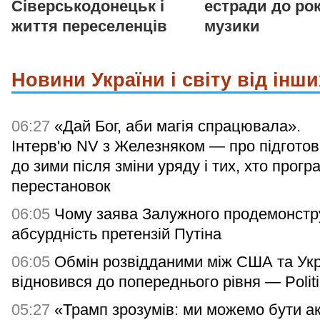
Сіверськодонецьк і
естради до рок
життя переселенців
музики
Новини України і світу від інши
06:27
«Дай Бог, аби магія спрацювала».
Інтерв'ю NV з Железняком — про підготов
до зими після зміни уряду і тих, хто програ
перестановок
06:05
Чому заява Залужного продемонстр
абсурдність претензій Путіна
06:05
Обмін розвідданими між США та Ук
відновився до попереднього рівня — Polit
05:27
«Трамп зрозумів: ми можемо бути а