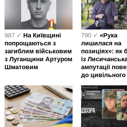
987 ✓
На Київщині
790 ✓
«Рука
попрощаються з
лишилася на
загиблим військовим
позиціях»: як 
з Луганщини Артуром
із Лисичанська
Шматовим
ампутації пов
до цивільного