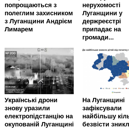
попрощаються з
нерухомості
полеглим захисником
Луганщини у
з Луганщини Андрієм
держреєстрі
Лимарем
припадає на
громади...
Українські дрони
На Луганщині
знову уразили
зафіксували
електропідстанцію на
найбільшу кіл
окупованій Луганщині
безвісти зник