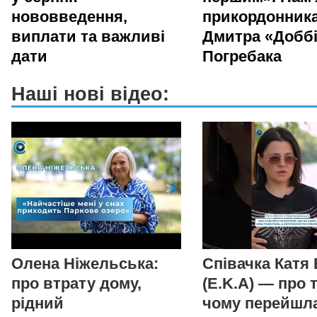
нововведення,
прикордонник
виплати та важливі
Дмитра «Добб
дати
Погребака
Наші нові відео:
Олена Ніжельська:
Співачка Катя
про втрату дому,
(E.K.A) — про т
рідний
чому перейшла