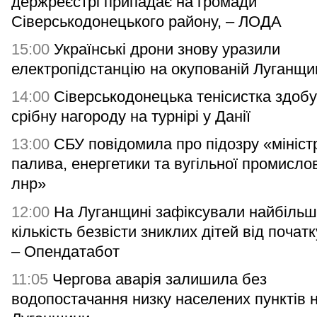
держреєстрі припадає на громади
Сіверськодонецького району, – ЛОДА
15:00
Українські дрони знову уразили
електропідстанцію на окупованій Луганщи
14:00
Сіверськодонецька тенісистка здоб
срібну нагороду на турнірі у Данії
13:00
СБУ повідомила про підозру «мініст
палива, енергетики та вугільної промисло
лнр»
12:00
На Луганщині зафіксували найбільш
кількість безвісти зниклих дітей від початк
– Опендатабот
11:05
Чергова аварія залишила без
водопостачання низку населених пунктів 