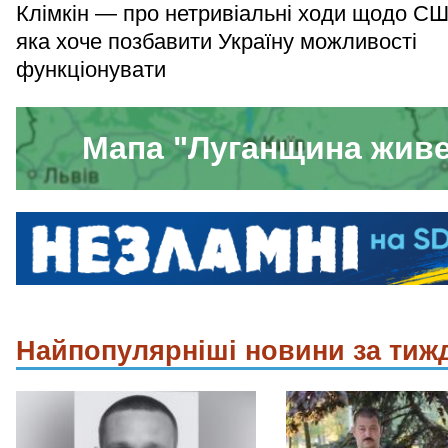
Клімкін — про нетривіальні ходи щодо СШ
яка хоче позбавити Україну можливості
функціонувати
Мапа "Луганщина жив
Найпопулярніші новини за тиж