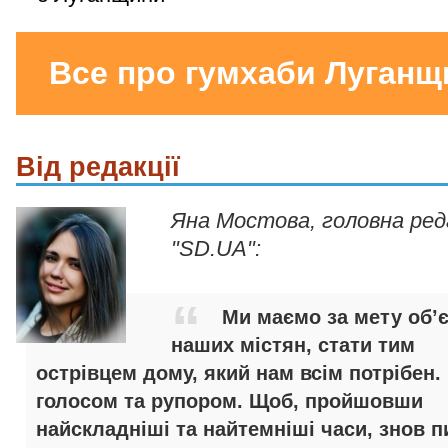
Все про гумхаби Луганщ
Від редакції
Яна Мостова, головна ре
"SD.UA":
Ми маємо за мету об’
наших містян, стати тим
острівцем дому, який нам всім потрібен.
голосом та рупором. Щоб, пройшовши
найскладніші та найтемніші часи, знов п