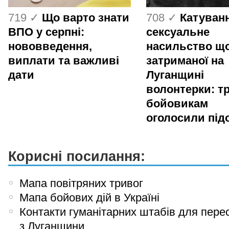
719 ✓
Що варто знати
708 ✓
Катуванн
ВПО у серпні:
сексуальне
нововведення,
насильство щ
виплати та важливі
затриманої на
дати
Луганщині
волонтерки: т
бойовикам
оголосили під
Корисні посилання:
Мапа повітряних тривог
Мапа бойових дій в Україні
Контакти гуманітарних штабів для пере
з Луганщини