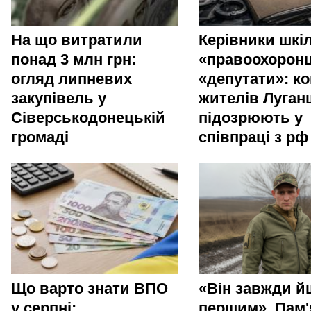
На що витратили
Керівники шкіл
понад 3 млн грн:
«правоохоронц
огляд липневих
«депутати»: ко
закупівель у
жителів Луга
Сіверськодонецькій
підозрюють у
громаді
співпраці з рф
Що варто знати ВПО
«Він завжди й
у серпні:
першим». Пам'