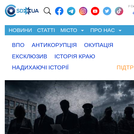
У С
НОВИНИ
СТАТТІ
МІСТО
ПРО НАС
ВПО
АНТИКОРУПЦІЯ
ОКУПАЦІЯ
ЕКСКЛЮЗИВ
ІСТОРІЯ КРАЮ
НАДИХАЮЧІ ІСТОРІЇ
ПІДТ