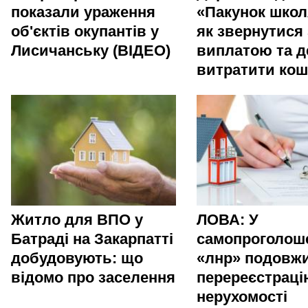
показали ураження
«Пакунок школ
об'єктів окупантів у
як звернутися 
Лисичанську (ВІДЕО)
виплатою та д
витратити ко
Житло для ВПО у
ЛОВА: У
Батраді на Закарпатті
самопроголош
добудовують: що
«лнр» подовж
відомо про заселення
перереєстраці
нерухомості