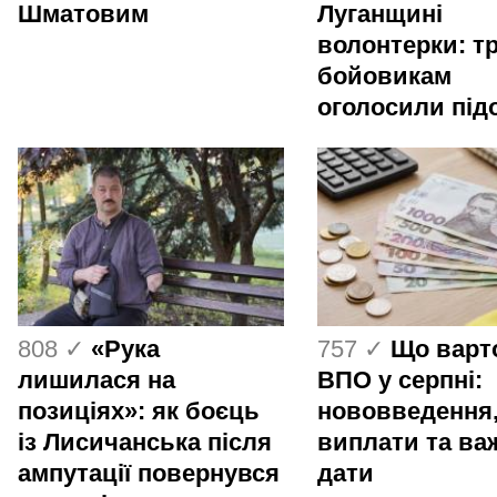
Шматовим
Луганщині
волонтерки: т
бойовикам
оголосили під
808 ✓
«Рука
757 ✓
Що варт
лишилася на
ВПО у серпні:
позиціях»: як боєць
нововведення
із Лисичанська після
виплати та ва
ампутації повернувся
дати