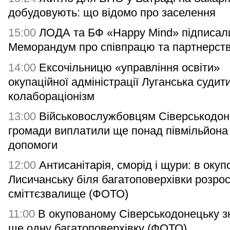
добудовують: що відомо про заселення
15:00
ЛОДА та БФ «Happy Mind» підписал
Меморандум про співпрацю та партнерст
14:00
Ексочільницю «управління освіти»
окупаційної адміністрації Луганська судит
колабораціонізм
13:00
Військовослужбовцям Сіверськодон
громади виплатили ще понад півмільйона
допомоги
12:00
Антисанітарія, сморід і щури: в оку
Лисичанську біля багатоповерхівки розро
сміттєзвалище (ФОТО)
11:00
В окупованому Сіверськодонецьку з
ще одну багатоповерхівку (ФОТО)