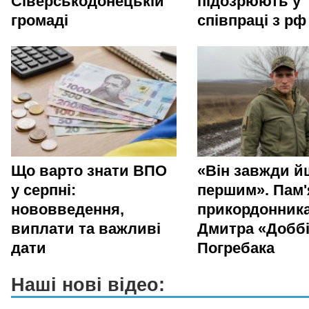
Сіверськодонецькій
підозрюють у
громаді
співпраці з рф
Що варто знати ВПО
«Він завжди й
у серпні:
першим». Пам'
нововведення,
прикордонник
виплати та важливі
Дмитра «Добб
дати
Погребака
Наші нові відео: