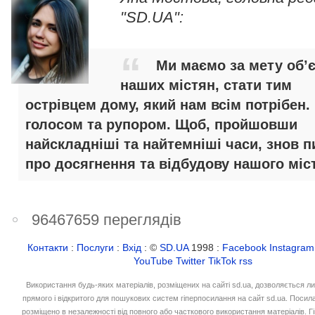
"SD.UA":
Ми маємо за мету об’
наших містян, стати тим
острівцем дому, який нам всім потрібен.
голосом та рупором. Щоб, пройшовши
найскладніші та найтемніші часи, знов п
про досягнення та відбудову нашого міст
96467659 переглядів
Контакти
:
Послуги
:
Вхід
: ©
SD.UA
1998 :
Facebook
Instagram
YouTube
Twitter
TikTok
rss
Використання будь-яких матеріалів, розміщених на сайті sd.ua, дозволяється л
прямого і відкритого для пошукових систем гіперпосилання на сайт sd.ua. Посил
розміщено в незалежності від повного або часткового використання матеріалів. 