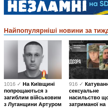
Найпопулярніші новини за тиж
1016 ✓
На Київщині
916 ✓
Катуванн
попрощаються з
сексуальне
загиблим військовим
насильство щ
з Луганщини Артуром
затриманої на