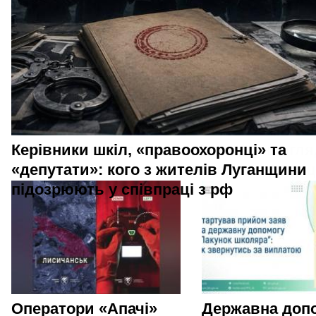
Керівники шкіл, «правоохоронці» та
«депутати»: кого з жителів Луганщини
підозрюють у співпраці з рф
Оператори «Апачі»
Державна доп