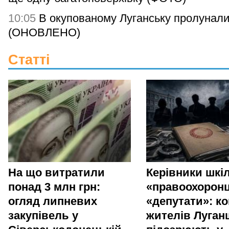
10:05
В окупованому Луганську пролунали
(ОНОВЛЕНО)
Статті
На що витратили
Керівники шкіл
понад 3 млн грн:
«правоохоронц
огляд липневих
«депутати»: ко
закупівель у
жителів Луга