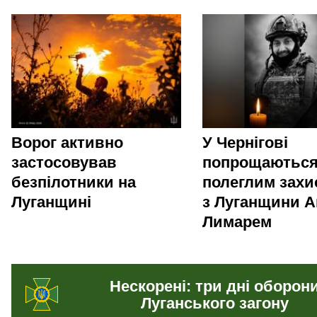
Ворог активно
У Чернігові
застосовував
попрощаються
безпілотники на
полеглим зах
Луганщині
з Луганщини А
Лимарем
Нескорені: три дні оборон
Луганського загону