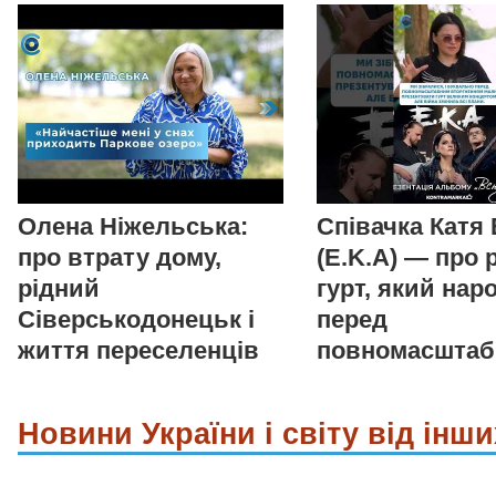
Олена Ніжельська:
Співачка Катя
про втрату дому,
(E.K.A) — про 
рідний
гурт, який нар
Сіверськодонецьк і
перед
життя переселенців
повномасшта
Новини України і світу від інши