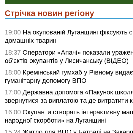
Стрічка новин регіону
19:00
На окупованій Луганщині фіксують с
домашніх тварин
18:37
Оператори «Апачі» показали ураже
об'єктів окупантів у Лисичанську (ВІДЕО)
18:00
Кремінський гумхаб у Рівному видає
гуманітарну допомогу ВПО
17:00
Державна допомога «Пакунок школя
звернутися за виплатою та де витратити 
16:00
Окупанти створять інтерактивну мап
народної скорботи» на Луганщині
15:24
Житло для ВПО у Батраді на Закарп