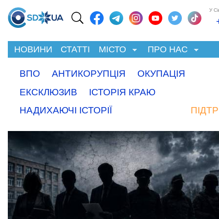
У С
НОВИНИ
СТАТТІ
МІСТО
ПРО НАС
ВПО
АНТИКОРУПЦІЯ
ОКУПАЦІЯ
ЕКСКЛЮЗИВ
ІСТОРІЯ КРАЮ
НАДИХАЮЧІ ІСТОРІЇ
ПІДТ