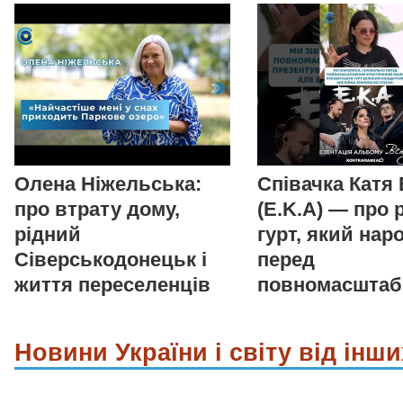
Олена Ніжельська:
Співачка Катя
про втрату дому,
(E.K.A) — про 
рідний
гурт, який нар
Сіверськодонецьк і
перед
життя переселенців
повномасшта
Новини України і світу від інши