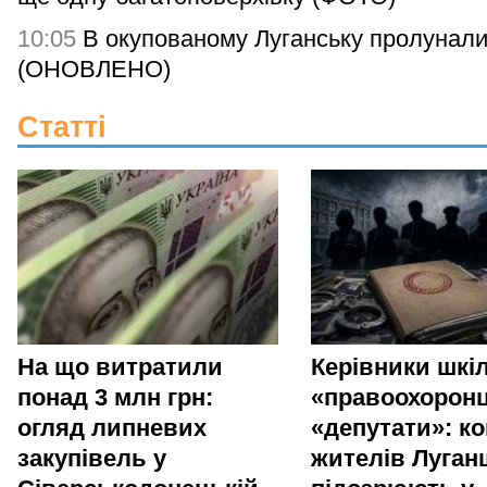
10:05
В окупованому Луганську пролунали
(ОНОВЛЕНО)
Статті
На що витратили
Керівники шкіл
понад 3 млн грн:
«правоохоронц
огляд липневих
«депутати»: ко
закупівель у
жителів Луга