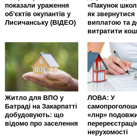
показали ураження
«Пакунок школ
об'єктів окупантів у
як звернутися 
Лисичанську (ВІДЕО)
виплатою та д
витратити ко
Житло для ВПО у
ЛОВА: У
Батраді на Закарпатті
самопроголош
добудовують: що
«лнр» подовж
відомо про заселення
перереєстраці
нерухомості