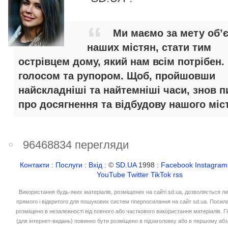
Ми маємо за мету об’
наших містян, стати тим
острівцем дому, який нам всім потрібен.
голосом та рупором. Щоб, пройшовши
найскладніші та найтемніші часи, знов п
про досягнення та відбудову нашого міст
96468834 перегляди
Контакти
:
Послуги
:
Вхід
: ©
SD.UA
1998 :
Facebook
Instagram
YouTube
Twitter
TikTok
rss
Використання будь-яких матеріалів, розміщених на сайті sd.ua, дозволяється л
прямого і відкритого для пошукових систем гіперпосилання на сайт sd.ua. Посил
розміщено в незалежності від повного або часткового використання матеріалів. 
(для інтернет-видань) повинно бути розміщено в підзаголовку або в першому абз