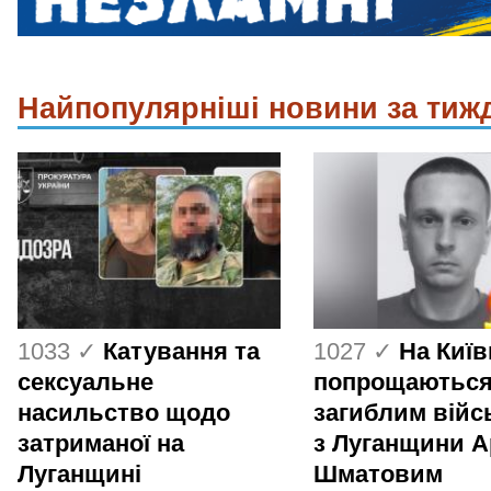
Найпопулярніші новини за тиж
1033 ✓
Катування та
1027 ✓
На Киї
сексуальне
попрощаються
насильство щодо
загиблим вій
затриманої на
з Луганщини 
Луганщині
Шматовим