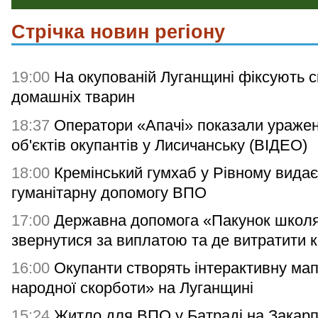
Стрічка новин регіону
19:00
На окупованій Луганщині фіксують с
домашніх тварин
18:37
Оператори «Апачі» показали ураже
об'єктів окупантів у Лисичанську (ВІДЕО)
18:00
Кремінський гумхаб у Рівному видає
гуманітарну допомогу ВПО
17:00
Державна допомога «Пакунок школя
звернутися за виплатою та де витратити 
16:00
Окупанти створять інтерактивну мап
народної скорботи» на Луганщині
15:24
Житло для ВПО у Батраді на Закарп