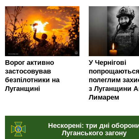
Ворог активно
У Чернігові
застосовував
попрощаються
безпілотники на
полеглим зах
Луганщині
з Луганщини А
Лимарем
Нескорені: три дні оборон
Луганського загону