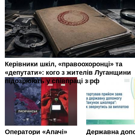
Керівники шкіл, «правоохоронці» та
«депутати»: кого з жителів Луганщини
підозрюють у співпраці з рф
Оператори «Апачі»
Державна доп