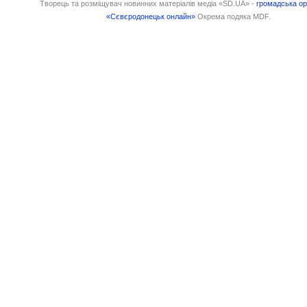
Творець та розміщувач новинних матеріалів медіа «SD.UA» -
громадська ор
«Сєвєродонецьк онлайн»
Окрема подяка MDF.