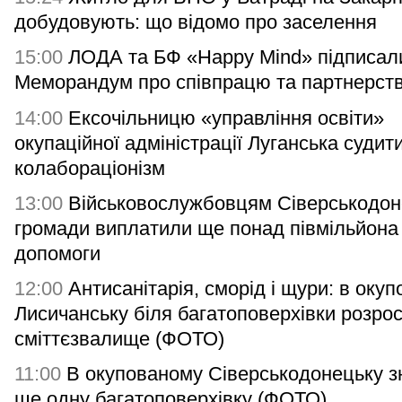
добудовують: що відомо про заселення
15:00
ЛОДА та БФ «Happy Mind» підписал
Меморандум про співпрацю та партнерст
14:00
Ексочільницю «управління освіти»
окупаційної адміністрації Луганська судит
колабораціонізм
13:00
Військовослужбовцям Сіверськодон
громади виплатили ще понад півмільйона
допомоги
12:00
Антисанітарія, сморід і щури: в оку
Лисичанську біля багатоповерхівки розро
сміттєзвалище (ФОТО)
11:00
В окупованому Сіверськодонецьку з
ще одну багатоповерхівку (ФОТО)