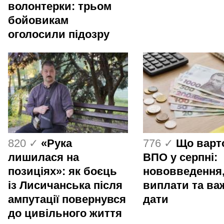
волонтерки: трьом
бойовикам
оголосили підозру
820 ✓
«Рука
776 ✓
Що варт
лишилася на
ВПО у серпні:
позиціях»: як боєць
нововведення
із Лисичанська після
виплати та ва
ампутації повернувся
дати
до цивільного життя