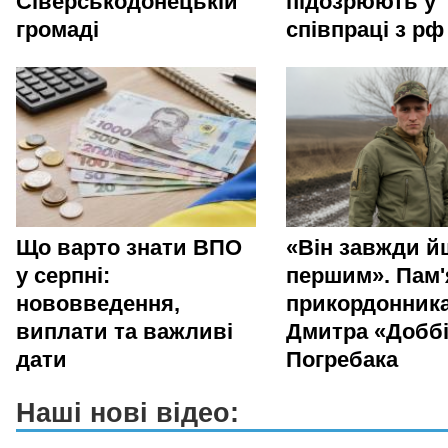
Сіверськодонецькій
підозрюють у
громаді
співпраці з рф
Що варто знати ВПО
«Він завжди й
у серпні:
першим». Пам'
нововведення,
прикордонник
виплати та важливі
Дмитра «Добб
дати
Погребака
Наші нові відео: