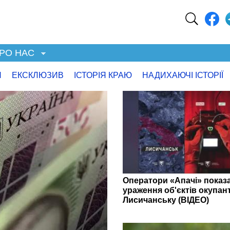
РО НАС
Я
ЕКСКЛЮЗИВ
ІСТОРІЯ КРАЮ
НАДИХАЮЧІ ІСТОРІЇ
Оператори «Апачі» показ
ураження об'єктів окупант
Лисичанську (ВІДЕО)