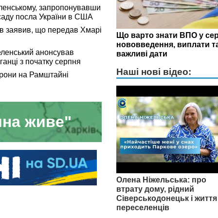
еленському, запропонувавши
саду посла України в США
в заявив, що передав Хмарі
Що варто знати ВПО у сер
нововведення, виплати т
еленський анонсував
важливі дати
ганці з початку серпня
Наші нові відео:
орони на Рамштайні
на живе"
Олена Ніжельська: про
втрату дому, рідний
Сіверськодонецьк і життя
переселенців