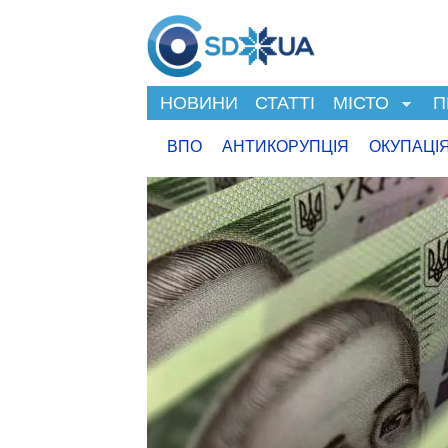
НОВИНИ
СТАТТІ
МІСТО
П
ВПО
АНТИКОРУПЦІЯ
ОКУПАЦІ