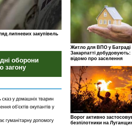
депутати»: кого з жителів
 рф
Житло для ВПО у Батраді
Закарпатті добудовують:
відомо про заселення
 дні оборони
о загону
 сказ у домашніх тварин
ння об'єктів окупантів у
Ворог активно застосову
ає гуманітарну допомогу
безпілотники на Луганщи