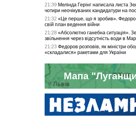
21:39
Мелінда Герінг написала листа З
чотири неочікуваних кандидатури на по
21:32
«Це перше, що я зробив». Федоро
свій план ведення війни
21:28
«Абсолютно ганебна ситуація». З
звільнення через відсутність води в Мар
21:23
Федоров розповів, як міністри об
«складалися» ракетами для України
Мапа "Луганщи