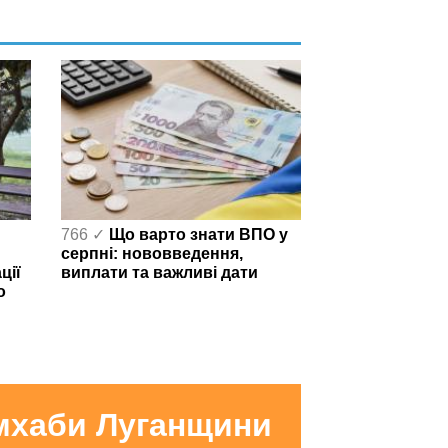
766 ✓
Що варто знати ВПО у
серпні: нововведення,
ції
виплати та важливі дати
о
умхаби Луганщини