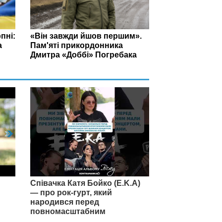
пні:
«Він завжди йшов першим».
а
Пам'яті прикордонника
Дмитра «Доббі» Погребака
Співачка Катя Бойко (E.K.A)
— про рок-гурт, який
народився перед
повномасштабним