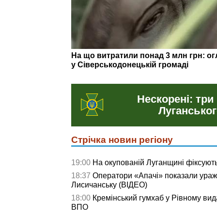
Керівники шкіл, «правоохоронці» та «
Луганщини підозрюють у співпраці з
Нескорені: три
Луганськог
Стрічка новин регіону
19:00
На окупованій Луганщині фіксують
18:37
Оператори «Апачі» показали ураже
Лисичанську (ВІДЕО)
18:00
Кремінський гумхаб у Рівному вид
ВПО