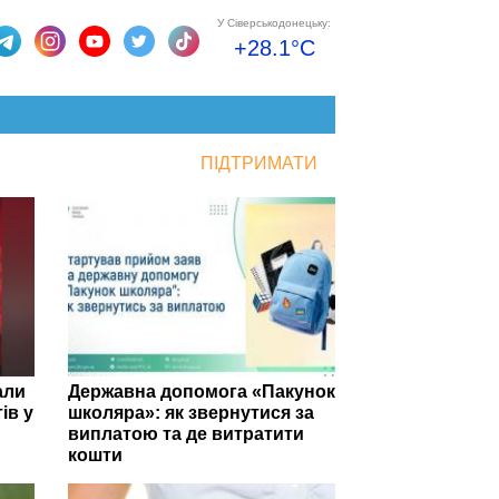
У Сіверськодонецьку:
+28.1°C
ПІДТРИМАТИ
али
Державна допомога «Пакунок
ів у
школяра»: як звернутися за
виплатою та де витратити
кошти