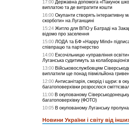
17:00
Державна допомога «Пакунок школ
виплатою та де витратити кошти
16:00
Окупанти створять інтерактивну м
скорботи» на Луганщині
15:24
Житло для ВПО у Батраді на Зака
відомо про заселення
15:00
ЛОДА та БФ «Happy Mind» підпис
співпрацю та партнерство
14:00
Ексочільницю «управління освіти» 
Луганська судитимуть за колабораціоні
13:00
Військовослужбовцям Сіверськод
виплатили ще понад півмільйона гриве
12:00
Антисанітарія, сморід і щури: в о
багатоповерхівки розрослося сміттєзв
11:00
В окупованому Сіверськодонецьку
багатоповерхівку (ФОТО)
10:05
В окупованому Луганську пролу
Новини України і світу від інши