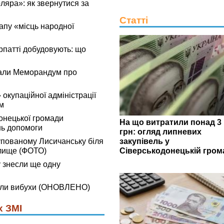
яра»: як звернутися за
Статті
апу «місць народної
рпатті добудовують: що
али Меморандум про
окупаційної адміністрації
зм
онецької громади
На що витратили понад 3
нь допомоги
грн: огляд липневих
закупівель у
купованому Лисичанську біля
Сіверськодонецькій гром
алище (ФОТО)
 знесли ще одну
нали вибухи (ОНОВЛЕНО)
х ЗМІ