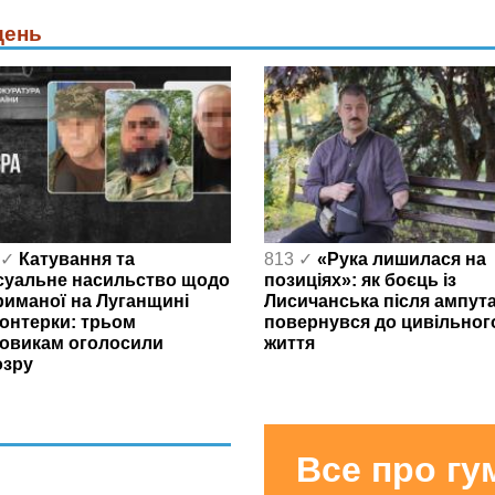
день
 ✓
Катування та
813 ✓
«Рука лишилася на
суальне насильство щодо
позиціях»: як боєць із
риманої на Луганщині
Лисичанська після ампута
онтерки: трьом
повернувся до цивільног
овикам оголосили
життя
озру
Все про г