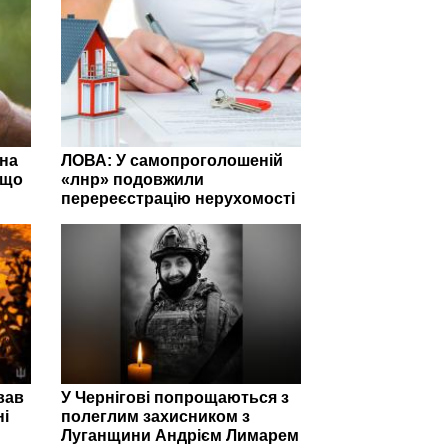
 на
ЛОВА: У самопроголошеній
 що
«лнр» подовжили
перереєстрацію нерухомості
вав
У Чернігові попрощаються з
ні
полеглим захисником з
Луганщини Андрієм Лимарем