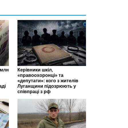
 млн
Керівники шкіл,
«правоохоронці» та
«депутати»: кого з жителів
аді
Луганщини підозрюють у
співпраці з рф