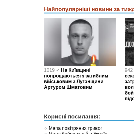
Найпопулярніші новини за тиж
1019 ✓
На Київщині
942
попрощаються з загиблим
сек
військовим з Луганщини
зат
Артуром Шматовим
вол
бой
під
Корисні посилання:
Мапа повітряних тривог
Мапа бойових дій в Україні