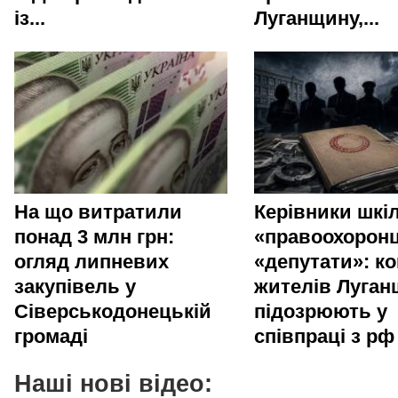
із...
Луганщину,...
На що витратили
Керівники шкіл
понад 3 млн грн:
«правоохоронц
огляд липневих
«депутати»: ко
закупівель у
жителів Луга
Сіверськодонецькій
підозрюють у
громаді
співпраці з рф
Наші нові відео: