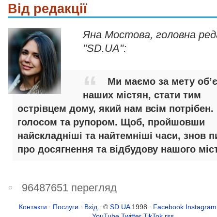
Від редакції
Яна Мостова, головна ре
"SD.UA":
Ми маємо за мету об’
наших містян, стати тим
острівцем дому, який нам всім потрібен.
голосом та рупором. Щоб, пройшовши
найскладніші та найтемніші часи, знов п
про досягнення та відбудову нашого міст
96487651 перегляд
Контакти
:
Послуги
:
Вхід
: ©
SD.UA
1998 :
Facebook
Instagram
YouTube
Twitter
TikTok
rss