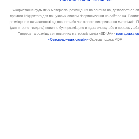
Використання будь-яких матеріалів, розміщених на сайті sd.ua, дозволяється л
прямого і відкритого для пошукових систем гіперпосилання на сайт sd.ua. Посил
розміщено в незалежності від повного або часткового використання матеріалів. 
(для інтернет-видань) повинно бути розміщено в підзаголовку або в першому абз
Творець та розміщувач новинних матеріалів медіа «SD.UA» -
громадська ор
«Сєвєродонецьк онлайн»
Окрема подяка MDF.