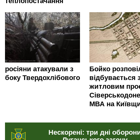
теплопостачання
росіяни атакували з
Бойко розпові
боку Твердохлібового
відбувається 
житловим про
Сіверськодоне
МВА на Київщи
Нескорені: три дні оборон
Луганського загону