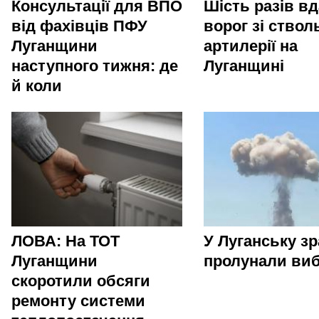
Консультації для ВПО
Шість разів в
від фахівців ПФУ
ворог зі ствол
Луганщини
артилерії на
наступного тижня: де
Луганщині
й коли
ЛОВА: На ТОТ
У Луганську зр
Луганщини
пролунали ви
скоротили обсяги
ремонту системи