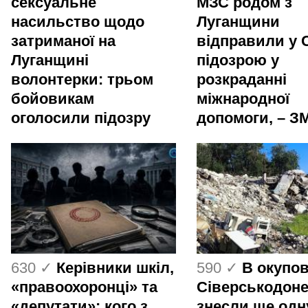
сексуальне
МЗС родом з
насильство щодо
Луганщини
затриманої на
відправили у 
Луганщині
підозрою у
волонтерки: трьом
розкраданні
бойовикам
міжнародної
оголосили підозру
допомоги, – ЗМ
630 ✓
Керівники шкіл,
590 ✓
В окупо
«правоохоронці» та
Сіверськодон
«депутати»: кого з
знесли ще одн