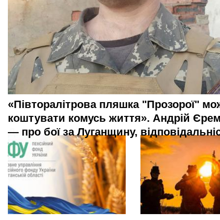
«Півторалітрова пляшка "Прозорої" мо
коштувати комусь життя». Андрій Єре
— про бої за Луганщину, відповідальніс