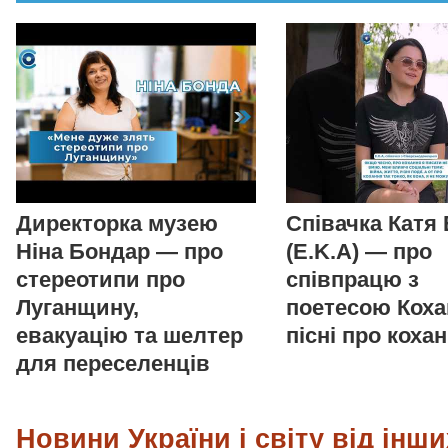
Директорка музею
Співачка Катя
Ніна Бондар — про
(E.K.A) — про
стереотипи про
співпрацю з
Луганщину,
поетесою Коха
евакуацію та шелтер
пісні про коха
для переселенців
Новини України і світу від інши