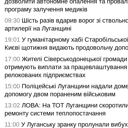
дозволити автономне опалення та прова
програму залучення медиків
09:30
Шість разів вдарив ворог зі ствольно
артилерії на Луганщині
19:01
У гуманітарному хабі Старобільсько
Києві щотижня видають продовольчу доп
17:00
Жителі Сіверськодонецької громади
отримують виплати за працевлаштування
релокованих підприємствах
15:00
Поліцейські Луганщини надали дом
допомогу двом пораненим військовим
13:02
ЛОВА: На ТОТ Луганщини скоротили
ремонту системи теплопостачання
11:00
У Луганську зранку пролунали вибух