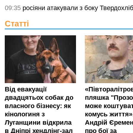
09:35
росіяни атакували з боку Твердохлі
Статті
Від евакуації
«Півторалітро
двадцятьох собак до
пляшка "Прозо
власного бізнесу: як
може коштува
кінологиня з
комусь життя»
Луганщини відкрила
Андрій Єреме
в Дніпрі хендлінг-зал
про бої за