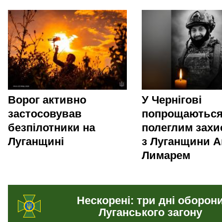
Ворог активно
У Чернігові
застосовував
попрощаються
безпілотники на
полеглим зах
Луганщині
з Луганщини А
Лимарем
Нескорені: три дні оборон
Луганського загону