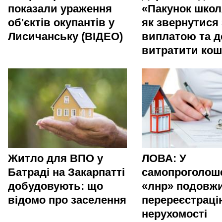
показали ураження
«Пакунок школ
об'єктів окупантів у
як звернутися 
Лисичанську (ВІДЕО)
виплатою та д
витратити ко
Житло для ВПО у
ЛОВА: У
Батраді на Закарпатті
самопроголош
добудовують: що
«лнр» подовж
відомо про заселення
перереєстраці
нерухомості