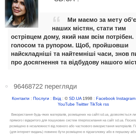
Ми маємо за мету об’
наших містян, стати тим
острівцем дому, який нам всім потрібен.
голосом та рупором. Щоб, пройшовши
найскладніші та найтемніші часи, знов п
про досягнення та відбудову нашого міст
96468722 перегляди
Контакти
:
Послуги
:
Вхід
: ©
SD.UA
1998 :
Facebook
Instagram
YouTube
Twitter
TikTok
rss
Використання будь-яких матеріалів, розміщених на сайті sd.ua, дозволяється л
прямого і відкритого для пошукових систем гіперпосилання на сайт sd.ua. Посил
розміщено в незалежності від повного або часткового використання матеріалів. 
(для інтернет-видань) повинно бути розміщено в підзаголовку або в першому абз