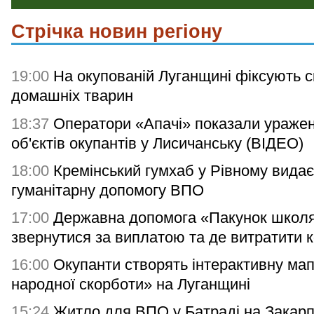
Стрічка новин регіону
19:00
На окупованій Луганщині фіксують с
домашніх тварин
18:37
Оператори «Апачі» показали ураже
об'єктів окупантів у Лисичанську (ВІДЕО)
18:00
Кремінський гумхаб у Рівному видає
гуманітарну допомогу ВПО
17:00
Державна допомога «Пакунок школя
звернутися за виплатою та де витратити 
16:00
Окупанти створять інтерактивну мап
народної скорботи» на Луганщині
15:24
Житло для ВПО у Батраді на Закарп