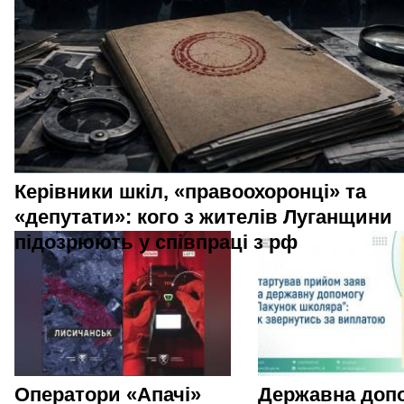
Керівники шкіл, «правоохоронці» та
«депутати»: кого з жителів Луганщини
підозрюють у співпраці з рф
Оператори «Апачі»
Державна доп