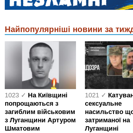
Найпопулярніші новини за тиж
1023 ✓
На Київщині
1021 ✓
Катуван
попрощаються з
сексуальне
загиблим військовим
насильство щ
з Луганщини Артуром
затриманої на
Шматовим
Луганщині