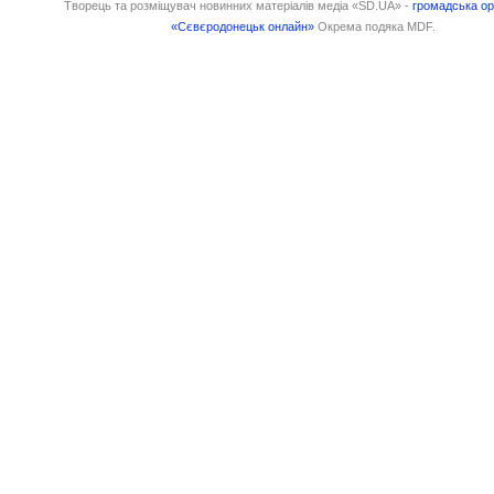
Творець та розміщувач новинних матеріалів медіа «SD.UA» -
громадська ор
«Сєвєродонецьк онлайн»
Окрема подяка MDF.