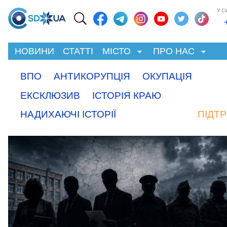
У С
НОВИНИ
СТАТТІ
МІСТО
ПРО НАС
ВПО
АНТИКОРУПЦІЯ
ОКУПАЦІЯ
ЕКСКЛЮЗИВ
ІСТОРІЯ КРАЮ
НАДИХАЮЧІ ІСТОРІЇ
ПІДТ