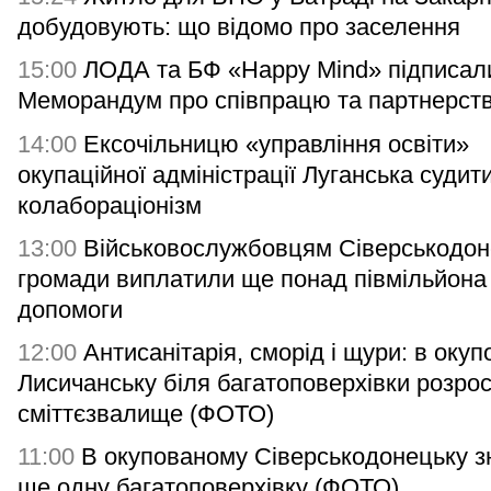
добудовують: що відомо про заселення
15:00
ЛОДА та БФ «Happy Mind» підписал
Меморандум про співпрацю та партнерст
14:00
Ексочільницю «управління освіти»
окупаційної адміністрації Луганська судит
колабораціонізм
13:00
Військовослужбовцям Сіверськодон
громади виплатили ще понад півмільйона
допомоги
12:00
Антисанітарія, сморід і щури: в оку
Лисичанську біля багатоповерхівки розро
сміттєзвалище (ФОТО)
11:00
В окупованому Сіверськодонецьку з
ще одну багатоповерхівку (ФОТО)