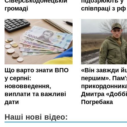
Сіверськодонецькій
підозрюють у
громаді
співпраці з рф
Що варто знати ВПО
«Він завжди й
у серпні:
першим». Пам'
нововведення,
прикордонник
виплати та важливі
Дмитра «Добб
дати
Погребака
Наші нові відео: