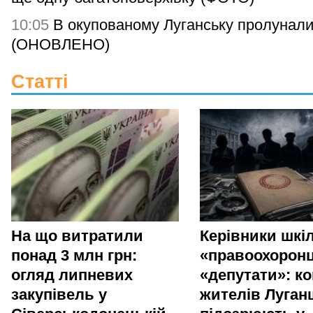
10:05
В окупованому Луганську пролунали
(ОНОВЛЕНО)
Статті
На що витратили
Керівники шкіл
понад 3 млн грн:
«правоохоронц
огляд липневих
«депутати»: ко
закупівель у
жителів Луга