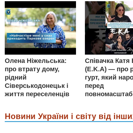
Олена Ніжельська:
Співачка Катя
про втрату дому,
(E.K.A) — про 
рідний
гурт, який нар
Сіверськодонецьк і
перед
життя переселенців
повномасшта
Новини України і світу від інши