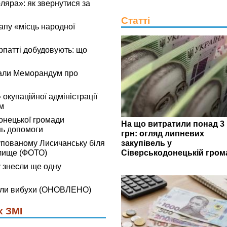
яра»: як звернутися за
Статті
апу «місць народної
рпатті добудовують: що
али Меморандум про
окупаційної адміністрації
зм
онецької громади
На що витратили понад 3
нь допомоги
грн: огляд липневих
закупівель у
купованому Лисичанську біля
Сіверськодонецькій гром
алище (ФОТО)
 знесли ще одну
нали вибухи (ОНОВЛЕНО)
х ЗМІ