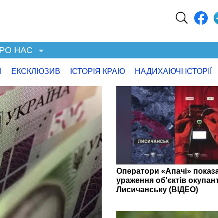
РО НАС
Я
ЕКСКЛЮЗИВ
ІСТОРІЯ КРАЮ
НАДИХАЮЧІ ІСТОРІЇ
Оператори «Апачі» показ
ураження об'єктів окупант
Лисичанську (ВІДЕО)