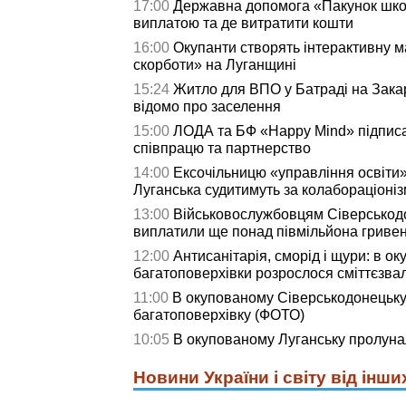
17:00
Державна допомога «Пакунок школ
виплатою та де витратити кошти
16:00
Окупанти створять інтерактивну м
скорботи» на Луганщині
15:24
Житло для ВПО у Батраді на Зака
відомо про заселення
15:00
ЛОДА та БФ «Happy Mind» підпис
співпрацю та партнерство
14:00
Ексочільницю «управління освіти» 
Луганська судитимуть за колабораціоні
13:00
Військовослужбовцям Сіверськод
виплатили ще понад півмільйона гриве
12:00
Антисанітарія, сморід і щури: в о
багатоповерхівки розрослося сміттєзв
11:00
В окупованому Сіверськодонецьку
багатоповерхівку (ФОТО)
10:05
В окупованому Луганську пролу
Новини України і світу від інши