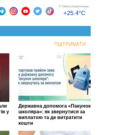
У Сіверськодонецьку:
+25.4°C
ПІДТРИМАТИ
али
Державна допомога «Пакунок
ів у
школяра»: як звернутися за
виплатою та де витратити
кошти