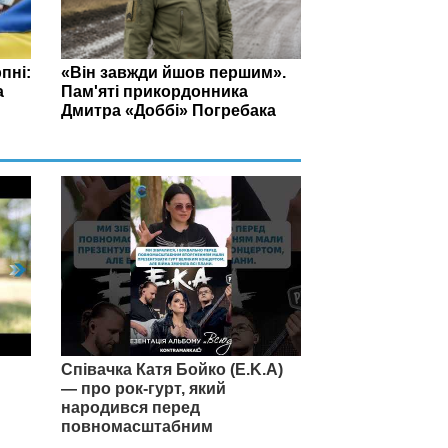
пні:
«Він завжди йшов першим».
а
Пам'яті прикордонника
Дмитра «Доббі» Погребака
Співачка Катя Бойко (E.K.A)
— про рок-гурт, який
народився перед
повномасштабним