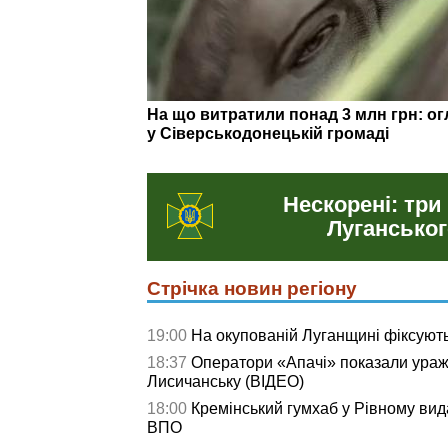
Керівники шкіл, «правоохоронці» та «
Луганщини підозрюють у співпраці з
Нескорені: три
Луганськог
Стрічка новин регіону
19:00
На окупованій Луганщині фіксують
18:37
Оператори «Апачі» показали ураже
Лисичанську (ВІДЕО)
18:00
Кремінський гумхаб у Рівному вид
ВПО