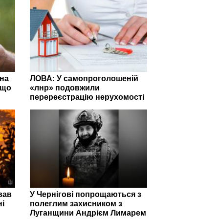
 на
ЛОВА: У самопроголошеній
 що
«лнр» подовжили
перереєстрацію нерухомості
вав
У Чернігові попрощаються з
ні
полеглим захисником з
Луганщини Андрієм Лимарем