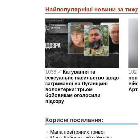
Найпопулярніші новини за тиж
1038 ✓
Катування та
102
сексуальне насильство щодо
поп
затриманої на Луганщині
вій
волонтерки: трьом
Арт
бойовикам оголосили
підозру
Корисні посилання:
Мапа повітряних тривог
Мапа бойових дій в Україні