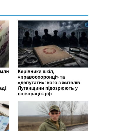
 млн
Керівники шкіл,
«правоохоронці» та
«депутати»: кого з жителів
аді
Луганщини підозрюють у
співпраці з рф