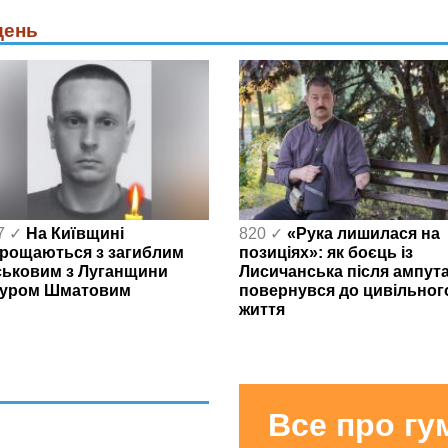
день
7 ✓
На Київщині
820 ✓
«Рука лишилася на
рощаються з загиблим
позиціях»: як боєць із
ськовим з Луганщини
Лисичанська після ампута
уром Шматовим
повернувся до цивільног
життя
Все про г