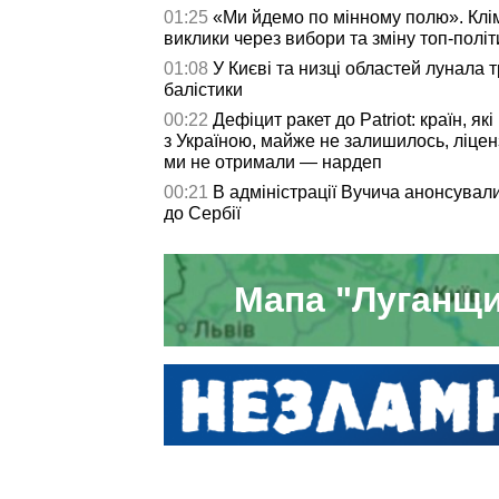
01:25
«Ми йдемо по мінному полю». Клім
виклики через вибори та зміну топ-політ
01:08
У Києві та низці областей лунала 
балістики
00:22
Дефіцит ракет до Patriot: країн, які
з Україною, майже не залишилось, ліцен
ми не отримали — нардеп
00:21
В адміністрації Вучича анонсувал
до Сербії
Мапа "Луганщи