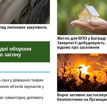
депутати»: кого з жителів
 рф
Житло для ВПО у Батраді
Закарпатті добудовують:
відомо про заселення
 дні оборони
о загону
 сказ у домашніх тварин
ння об'єктів окупантів у
Ворог активно застосову
ає гуманітарну допомогу
безпілотники на Луганщи