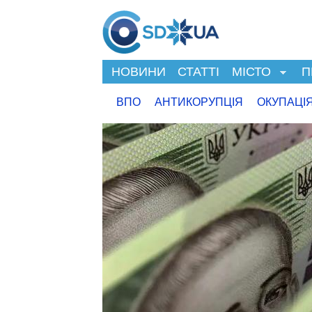
НОВИНИ
СТАТТІ
МІСТО
П
ВПО
АНТИКОРУПЦІЯ
ОКУПАЦІ