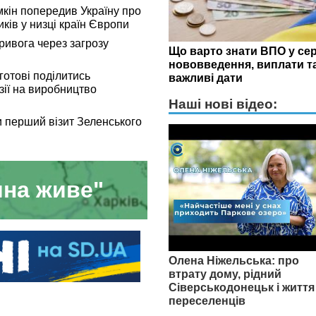
кін попередив Україну про
иків у низці країн Європи
тривога через загрозу
Що варто знати ВПО у сер
нововведення, виплати т
 готові поділитись
важливі дати
зії на виробництво
Наші нові відео:
и перший візит Зеленського
на живе"
Олена Ніжельська: про
втрату дому, рідний
Сіверськодонецьк і життя
переселенців