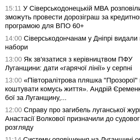
15:11
У Сіверськодонецькій МВА розповіли
зможуть провести дорозіграш за кредитн
програмою для ВПО 60+
14:00
Сіверськодончанам у Дніпрі видали гі
набори
13:00
Як зв'язатися з керівництвом ПФУ
Луганщини: дати «гарячої лінії» у серпні
13:00
«Півторалітрова пляшка "Прозорої"
коштувати комусь життя». Андрій Єремен
бої за Луганщину,...
12:00
Справу про загибель луганської жур
Анастасії Волкової призначили до судово
розгляду
11:14
Систему оповіщення на Луганщині о