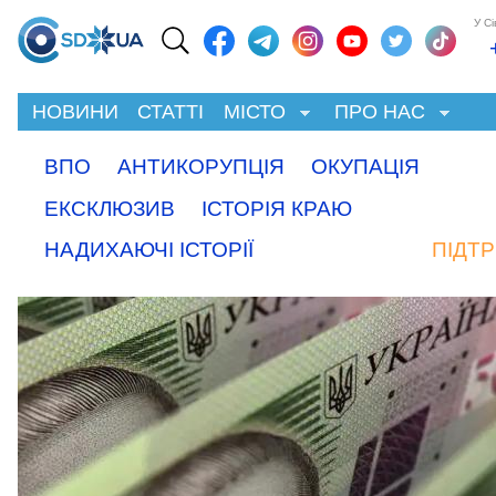
У С
НОВИНИ
СТАТТІ
МІСТО
ПРО НАС
ВПО
АНТИКОРУПЦІЯ
ОКУПАЦІЯ
ЕКСКЛЮЗИВ
ІСТОРІЯ КРАЮ
НАДИХАЮЧІ ІСТОРІЇ
ПІДТ