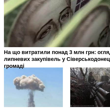
На що витратили понад 3 млн грн: огля
липневих закупівель у Сіверськодонец
громаді