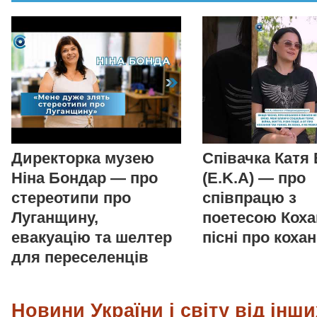
Директорка музею
Співачка Катя
Ніна Бондар — про
(E.K.A) — про
стереотипи про
співпрацю з
Луганщину,
поетесою Коха
евакуацію та шелтер
пісні про коха
для переселенців
Новини України і світу від інши