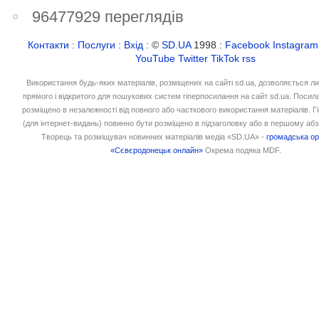
96477929 переглядів
Контакти
:
Послуги
:
Вхід
: ©
SD.UA
1998 :
Facebook
Instagram
YouTube
Twitter
TikTok
rss
Використання будь-яких матеріалів, розміщених на сайті sd.ua, дозволяється л
прямого і відкритого для пошукових систем гіперпосилання на сайт sd.ua. Посил
розміщено в незалежності від повного або часткового використання матеріалів. 
(для інтернет-видань) повинно бути розміщено в підзаголовку або в першому абз
Творець та розміщувач новинних матеріалів медіа «SD.UA» -
громадська ор
«Сєвєродонецьк онлайн»
Окрема подяка MDF.