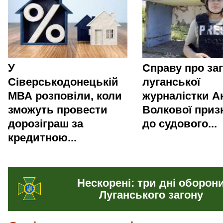
У
Справу про за
Сіверськодонецькій
луганської
МВА розповіли, коли
журналістки Ан
зможуть провести
Волкової приз
дорозіграш за
до судового...
кредитною...
Нескорені: три дні оборон
Луганського загону