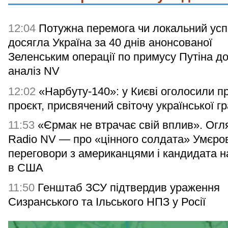
12:04
Потужна перемога чи локальний усп
досягла Україна за 40 днів анонсованої
Зеленським операції по примусу Путіна д
аналіз NV
12:02
«Нарбуту-140»: у Києві оголосили п
проєкт, присвячений світочу української г
11:53
«Єрмак не втрачає свій вплив». Огл
Radio NV — про «цінного солдата» Умєро
переговори з американцями і кандидата н
в США
11:50
Генштаб ЗСУ підтвердив ураження
Сизранського та Ільського НПЗ у Росії