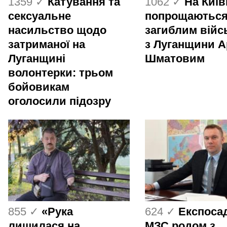
1359 ✓
Катування та
1062 ✓
На Киї
сексуальне
попрощаються
насильство щодо
загиблим вій
затриманої на
з Луганщини 
Луганщині
Шматовим
волонтерки: трьом
бойовикам
оголосили підозру
855 ✓
«Рука
624 ✓
Експоса
лишилася на
МЗС родом з