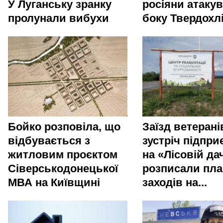
У Луганську зранку
росіяни атакув
пролунали вибухи
боку Твердохл
Бойко розповіла, що
Заїзд ветерані
відбувається з
зустріч підпри
житловим проєктом
на «Лісовій да
Сіверськодонецької
розписали пла
МВА на Київщині
заходів на...