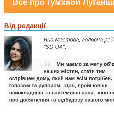
Все про гумхаби Луганщ
Від редакції
Яна Мостова, головна ре
"SD.UA":
Ми маємо за мету об’
наших містян, стати тим
острівцем дому, який нам всім потрібен.
голосом та рупором. Щоб, пройшовши
найскладніші та найтемніші часи, знов п
про досягнення та відбудову нашого міст