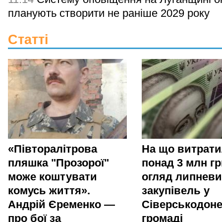
планують створити не раніше 2029 року
Статті
«Півторалітрова
На що витрат
пляшка "Прозорої"
понад 3 млн гр
може коштувати
огляд липневи
комусь життя».
закупівель у
Андрій Єременко —
Сіверськодоне
про бої за
громаді