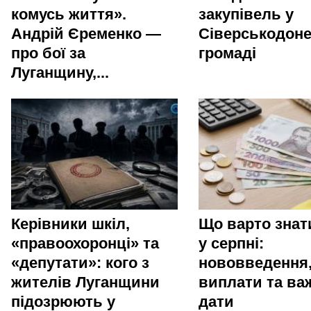
комусь життя».
закупівель у
Андрій Єременко —
Сіверськодоне
про бої за
громаді
Луганщину,...
Керівники шкіл,
Що варто зна
«правоохоронці» та
у серпні:
«депутати»: кого з
нововведення
жителів Луганщини
виплати та ва
підозрюють у
дати