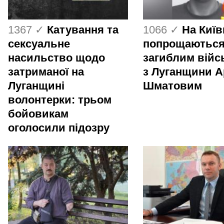
1367 ✓
Катування та
1066 ✓
На Киї
сексуальне
попрощаються
насильство щодо
загиблим вій
затриманої на
з Луганщини 
Луганщині
Шматовим
волонтерки: трьом
бойовикам
оголосили підозру