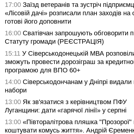
17:00
Заїзд ветеранів та зустріч підприємц
«Лісовій дачі» розписали план заходів на 
готові його доповнити
16:00
Сватівчан запрошують обговорити п
Статуту громади (РЕЄСТРАЦІЯ)
15:11
У Сіверськодонецькій МВА розповіли
зможуть провести дорозіграш за кредитн
програмою для ВПО 60+
14:00
Сіверськодончанам у Дніпрі видали гі
набори
13:00
Як зв'язатися з керівництвом ПФУ
Луганщини: дати «гарячої лінії» у серпні
13:00
«Півторалітрова пляшка "Прозорої"
коштувати комусь життя». Андрій Єремен