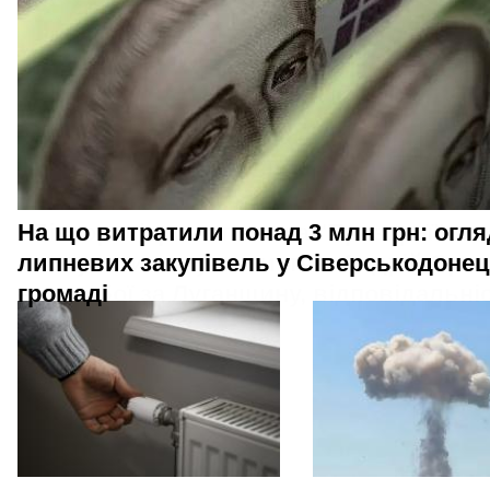
На що витратили понад 3 млн грн: огля
липневих закупівель у Сіверськодонец
громаді