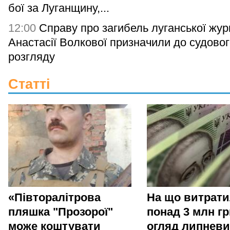
бої за Луганщину,...
12:00
Справу про загибель луганської жур
Анастасії Волкової призначили до судово
розгляду
Статті
«Півторалітрова
На що витрат
пляшка "Прозорої"
понад 3 млн гр
може коштувати
огляд липневи