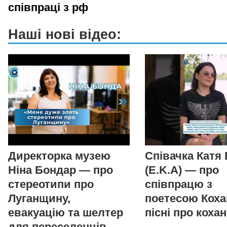
співпраці з рф
Наші нові відео:
Директорка музею
Співачка Катя
Ніна Бондар — про
(E.K.A) — про
стереотипи про
співпрацю з
Луганщину,
поетесою Коха
евакуацію та шелтер
пісні про коха
для переселенців