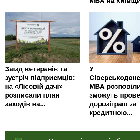
МВА на Київщи
Заїзд ветеранів та
У
зустріч підприємців:
Сіверськодоне
на «Лісовій дачі»
МВА розповіли
розписали план
зможуть пров
заходів на...
дорозіграш за
кредитною...