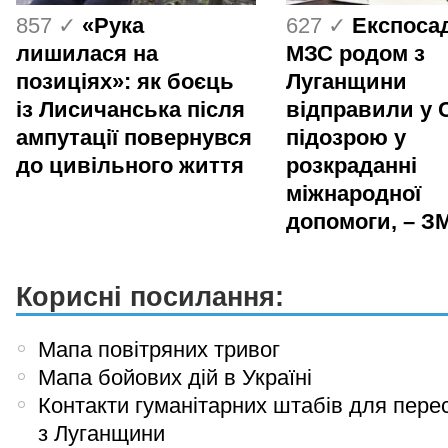
857 ✓
«Рука
627 ✓
Експоса
лишилася на
МЗС родом з
позиціях»: як боєць
Луганщини
із Лисичанська після
відправили у 
ампутації повернувся
підозрою у
до цивільного життя
розкраданні
міжнародної
допомоги, – ЗМ
Корисні посилання:
Мапа повітряних тривог
Мапа бойових дій в Україні
Контакти гуманітарних штабів для пере
з Луганщини