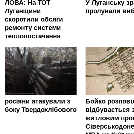
ЛОВА: На ТОТ
У Луганську зр
Луганщини
пролунали ви
скоротили обсяги
ремонту системи
теплопостачання
росіяни атакували з
Бойко розпові
боку Твердохлібового
відбувається 
житловим про
Сіверськодоне