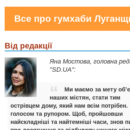
Все про гумхаби Луганщ
Від редакції
Яна Мостова, головна ре
"SD.UA":
Ми маємо за мету об’
наших містян, стати тим
острівцем дому, який нам всім потрібен.
голосом та рупором. Щоб, пройшовши
найскладніші та найтемніші часи, знов п