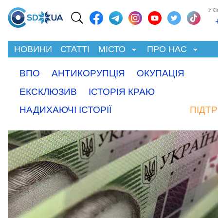
У С
НОВИНИ
СТАТТІ
МІСТО
ПРО НАС
ВПО
АНТИКОРУПЦІЯ
ОКУПАЦІЯ
ЕКСКЛЮЗИВ
ІСТОРІЯ КРАЮ
НАДИХАЮЧІ ІСТОРІЇ
ПІДТ