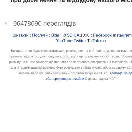
про досягнення та відбудову нашого міст
96478690 переглядів
Контакти
:
Послуги
:
Вхід
: ©
SD.UA
1998 :
Facebook
Instagram
YouTube
Twitter
TikTok
rss
Використання будь-яких матеріалів, розміщених на сайті sd.ua, дозволяється л
прямого і відкритого для пошукових систем гіперпосилання на сайт sd.ua. Посил
розміщено в незалежності від повного або часткового використання матеріалів. 
(для інтернет-видань) повинно бути розміщено в підзаголовку або в першому абз
Творець та розміщувач новинних матеріалів медіа «SD.UA» -
громадська ор
«Сєвєродонецьк онлайн»
Окрема подяка MDF.