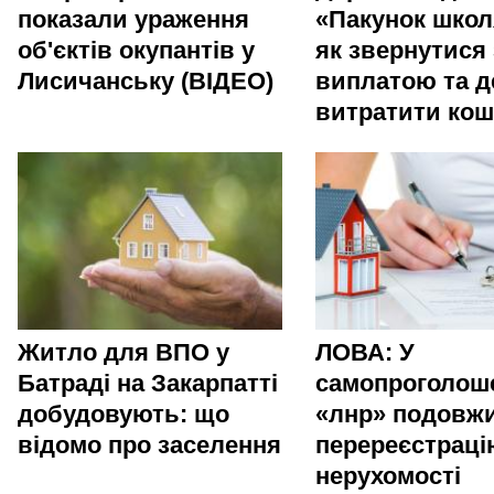
показали ураження
«Пакунок школ
об'єктів окупантів у
як звернутися 
Лисичанську (ВІДЕО)
виплатою та д
витратити ко
Житло для ВПО у
ЛОВА: У
Батраді на Закарпатті
самопроголош
добудовують: що
«лнр» подовж
відомо про заселення
перереєстраці
нерухомості