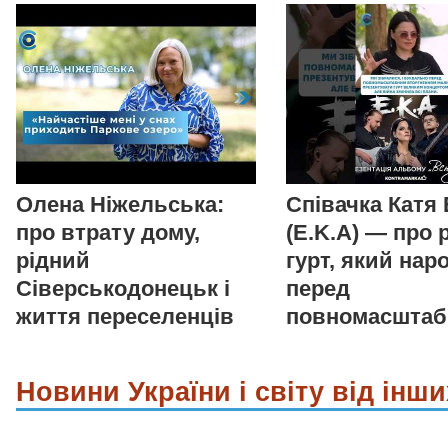
Олена Ніжельська:
Співачка Катя
про втрату дому,
(E.K.A) — про 
рідний
гурт, який нар
Сіверськодонецьк і
перед
життя переселенців
повномасшта
Новини України і світу від інши