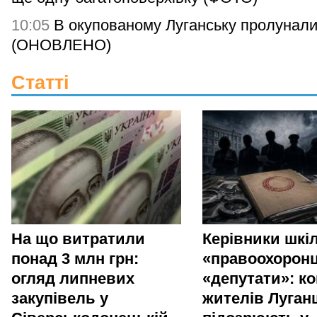
10:05
В окупованому Луганську пролунали
(ОНОВЛЕНО)
Статті
На що витратили
Керівники шкіл
понад 3 млн грн:
«правоохоронц
огляд липневих
«депутати»: ко
закупівель у
жителів Луга