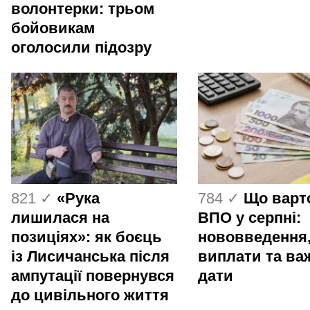
волонтерки: трьом
бойовикам
оголосили підозру
821 ✓
«Рука
784 ✓
Що варт
лишилася на
ВПО у серпні:
позиціях»: як боєць
нововведення
із Лисичанська після
виплати та ва
ампутації повернувся
дати
до цивільного життя