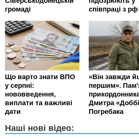
Сіверськодонецькій
підозрюють у
громаді
співпраці з рф
Що варто знати ВПО
«Він завжди й
у серпні:
першим». Пам'
нововведення,
прикордонник
виплати та важливі
Дмитра «Добб
дати
Погребака
Наші нові відео: