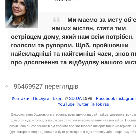
Ми маємо за мету об’
наших містян, стати тим
острівцем дому, який нам всім потрібен.
голосом та рупором. Щоб, пройшовши
найскладніші та найтемніші часи, знов п
про досягнення та відбудову нашого міст
96469927 переглядів
Контакти
:
Послуги
:
Вхід
: ©
SD.UA
1998 :
Facebook
Instagram
YouTube
Twitter
TikTok
rss
Використання будь-яких матеріалів, розміщених на сайті sd.ua, дозволяється л
прямого і відкритого для пошукових систем гіперпосилання на сайт sd.ua. Посил
розміщено в незалежності від повного або часткового використання матеріалів. 
(для інтернет-видань) повинно бути розміщено в підзаголовку або в першому абз