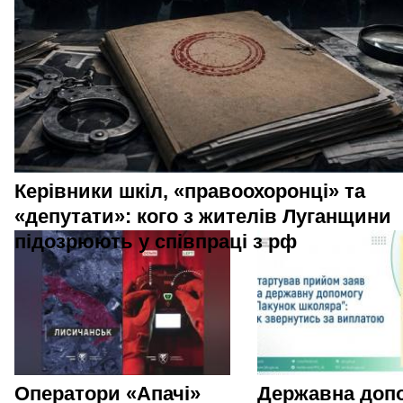
Керівники шкіл, «правоохоронці» та
«депутати»: кого з жителів Луганщини
підозрюють у співпраці з рф
Оператори «Апачі»
Державна доп