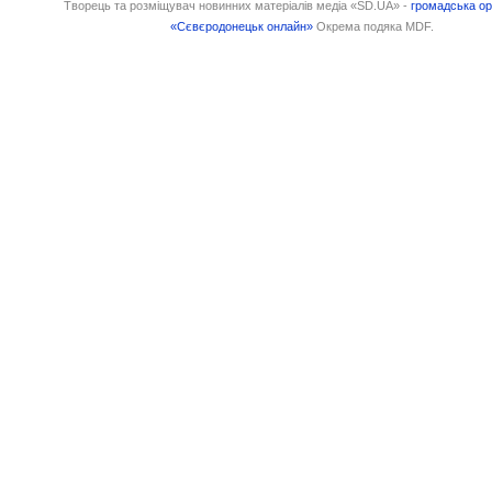
Творець та розміщувач новинних матеріалів медіа «SD.UA» -
громадська ор
«Сєвєродонецьк онлайн»
Окрема подяка MDF.