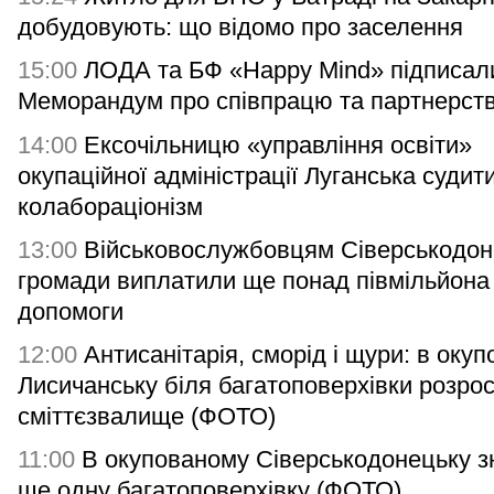
добудовують: що відомо про заселення
15:00
ЛОДА та БФ «Happy Mind» підписал
Меморандум про співпрацю та партнерст
14:00
Ексочільницю «управління освіти»
окупаційної адміністрації Луганська судит
колабораціонізм
13:00
Військовослужбовцям Сіверськодон
громади виплатили ще понад півмільйона
допомоги
12:00
Антисанітарія, сморід і щури: в оку
Лисичанську біля багатоповерхівки розро
сміттєзвалище (ФОТО)
11:00
В окупованому Сіверськодонецьку з
ще одну багатоповерхівку (ФОТО)