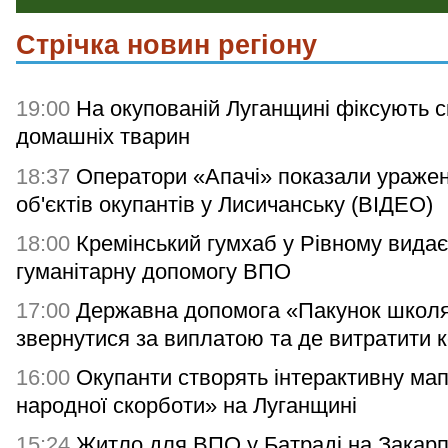
Стрічка новин регіону
19:00
На окупованій Луганщині фіксують с
домашніх тварин
18:37
Оператори «Апачі» показали ураже
об'єктів окупантів у Лисичанську (ВІДЕО)
18:00
Кремінський гумхаб у Рівному видає
гуманітарну допомогу ВПО
17:00
Державна допомога «Пакунок школя
звернутися за виплатою та де витратити 
16:00
Окупанти створять інтерактивну мап
народної скорботи» на Луганщині
15:24
Житло для ВПО у Батраді на Закарп