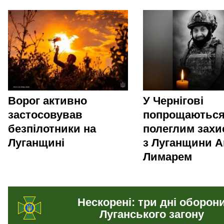
Ворог активно
У Чернігові
застосовував
попрощаються
безпілотники на
полеглим зах
Луганщині
з Луганщини А
Лимарем
Нескорені: три дні оборон
Луганського загону