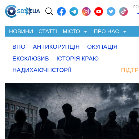
У С
НОВИНИ
СТАТТІ
МІСТО
ПРО НАС
ВПО
АНТИКОРУПЦІЯ
ОКУПАЦІЯ
ЕКСКЛЮЗИВ
ІСТОРІЯ КРАЮ
НАДИХАЮЧІ ІСТОРІЇ
ПІДТ