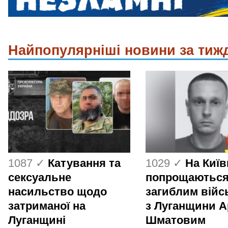
Найпопулярніші новини за тиж
1087 ✓
Катування та
1029 ✓
На Киї
сексуальне
попрощаються
насильство щодо
загиблим вій
затриманої на
з Луганщини 
Луганщині
Шматовим