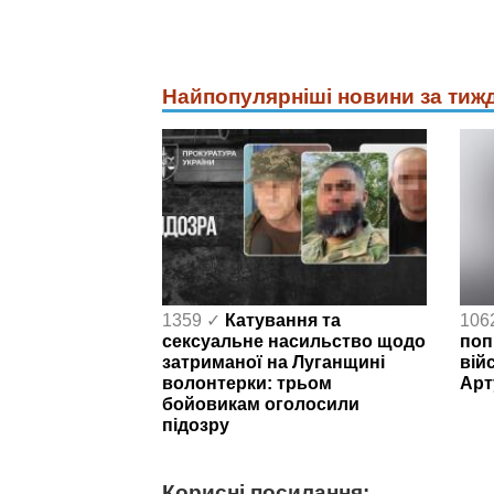
Найпопулярніші новини за тиж
1359 ✓
Катування та
106
сексуальне насильство щодо
поп
затриманої на Луганщині
вій
волонтерки: трьом
Арт
бойовикам оголосили
підозру
Корисні посилання: