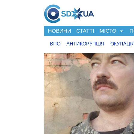
НОВИНИ
СТАТТІ
МІСТО
П
ВПО
АНТИКОРУПЦІЯ
ОКУПАЦІ