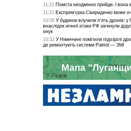
11:21
Помста неодмінно прийде. І вона 
11:21
Експрем'єрка Свириденко може о
10:35
У будинок влучили п’ять дронів: у 
внаслідок нічної атаки РФ загинули дідус
онук
10:32
У Німеччині помітили підозрілі др
де ремонтують системи Patriot — ЗМІ
Мапа "Луганщи