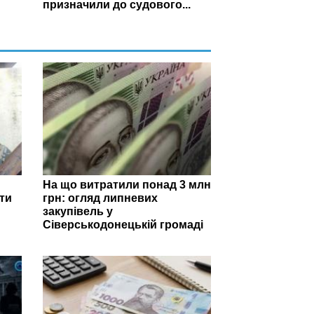
призначили до судового...
На що витратили понад 3 млн
ти
грн: огляд липневих
закупівель у
Сіверськодонецькій громаді