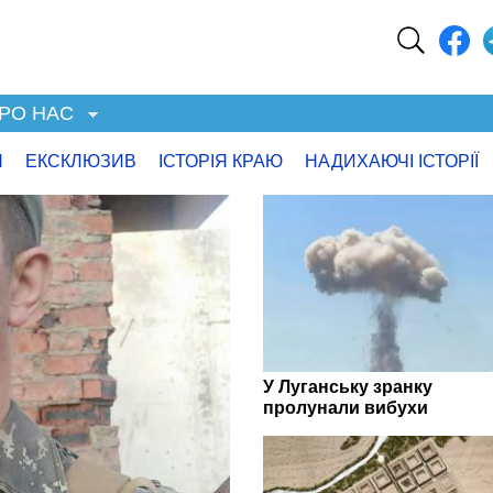
РО НАС
Я
ЕКСКЛЮЗИВ
ІСТОРІЯ КРАЮ
НАДИХАЮЧІ ІСТОРІЇ
У Луганську зранку
пролунали вибухи