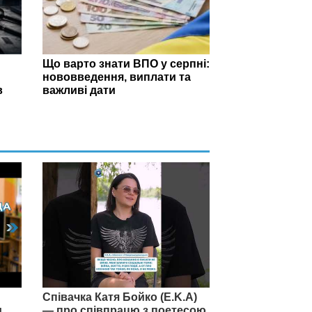
Що варто знати ВПО у серпні:
нововведення, виплати та
в
важливі дати
Співачка Катя Бойко (E.K.A)
и
— про співпрацю з поетесою