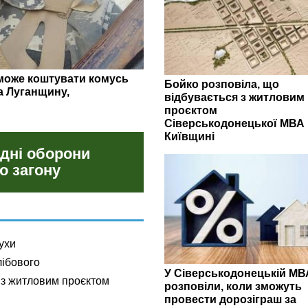
гляд липневих закупівель
Бойко розповіла, що
відбувається з житловим
проєктом
Сіверськодонецької МВА 
Київщині
 дні оборони
о загону
ухи
лібового
У Сіверськодонецькій МВ
 з житловим проєктом
розповіли, коли зможуть
провести дорозіграш за