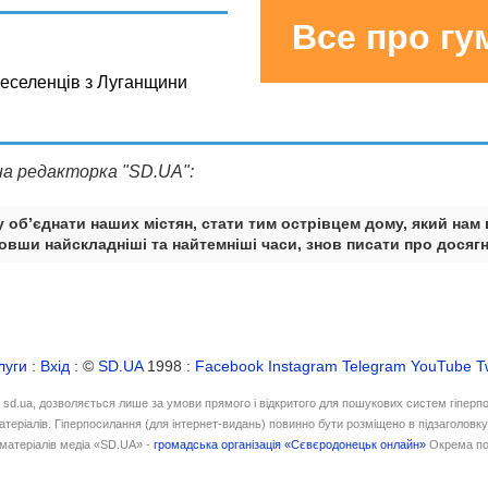
Все про г
реселенців з Луганщини
на редакторка "SD.UA":
 об’єднати наших містян, стати тим острівцем дому, який нам 
вши найскладніші та найтемніші часи, знов писати про досягн
луги
:
Вхід
: ©
SD.UA
1998 :
Facebook
Instagram
Telegram
YouTube
T
і sd.ua, дозволяється лише за умови прямого і відкритого для пошукових систем гіперп
атеріалів. Гіперпосилання (для інтернет-видань) повинно бути розміщено в підзаголовк
матеріалів медіа «SD.UA» -
громадська організація «Сєвєродонецьк онлайн»
Окрема по