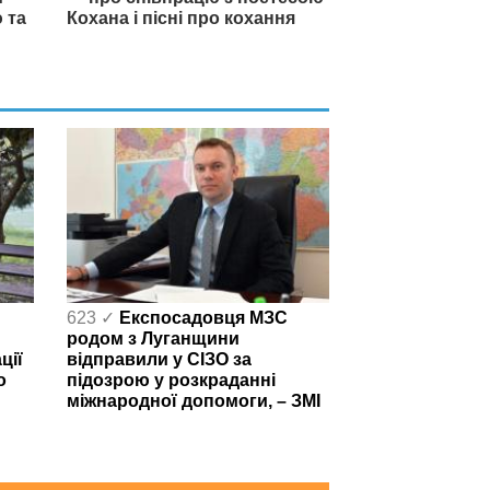
 та
Кохана і пісні про кохання
623 ✓
Експосадовця МЗС
родом з Луганщини
ції
відправили у СІЗО за
о
підозрою у розкраданні
міжнародної допомоги, – ЗМІ