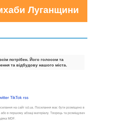
умхаби Луганщини
всім потрібен. Його голосом та
ення та відбудову нашого міста.
witter
TikTok
rss
осилання на сайт sd.ua. Посилання має бути розміщено в
у або в першому абзаці матеріалу. Творець та розміщувач
дяка MDF.