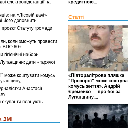
ві електропідстанції на
кредитною...
мців: на «Лісовій дачі»
Статті
ві його доповнити
 проєкт Статуту громади
ли, коли зможуть провести
я ВПО 60+
 гігієнічні набори
 Луганщини: дати «гарячої
«Півторалітрова пляшка
ї" може коштувати комусь
"Прозорої" може коштува
уганщину,...
комусь життя». Андрій
рналістки Анастасії
Єременко — про бої за
яду
Луганщину,...
 окупанти планують
х ЗМІ