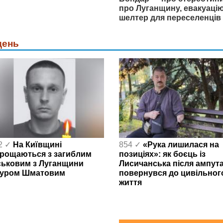
про Луганщину, евакуацію
шелтер для переселенців
день
2 ✓
На Київщині
854 ✓
«Рука лишилася на
рощаються з загиблим
позиціях»: як боєць із
ськовим з Луганщини
Лисичанська після ампута
уром Шматовим
повернувся до цивільног
життя