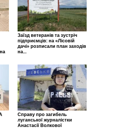
Заїзд ветеранів та зустріч
підприємців: на «Лісовій
дачі» розписали план заходів
на
на...
А
Справу про загибель
луганської журналістки
Анастасії Волкової