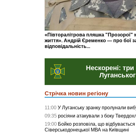
На що витратили понад 3 млн грн: о
у Сіверськодонецькій громаді
Нескорені: три
Луганськог
Стрічка новин регіону
11:00
У Луганську зранку пролунали виб
09:35
росіяни атакували з боку Твердох
19:00
Бойко розповіла, що відбувається
Сіверськодонецької МВА на Київщині