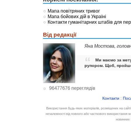
Мапа повітряних тривог
Мапа бойових дій в Україні
Контакти гуманітарних штабів для пе
Від редакції
Яна Мостова, голов
Ми маємо за мету
рупором. Щоб, пройшо
96477676 переглядів
Контакти
:
Пос
Використання будь-яких матеріалів, розміщених на сайт
незалежності від повного або часткового використання м
новинних 