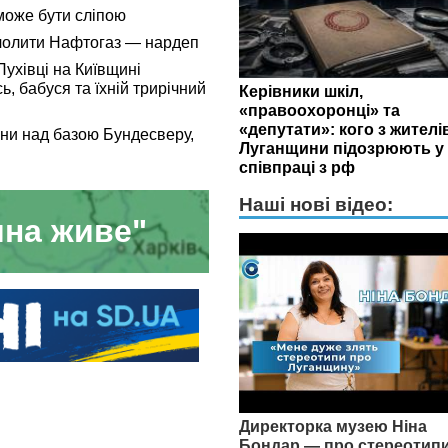
може бути сліпою
чолити Нафтогаз — нардеп
Пухівці на Київщині
ь, бабуся та їхній трирічний
Керівники шкіл,
«правоохоронці» та
«депутати»: кого з жителі
они над базою Бундесверу,
Луганщини підозрюють у
співпраці з рф
Наші нові відео:
на живе"
Директорка музею Ніна
Бондар — про стереотип