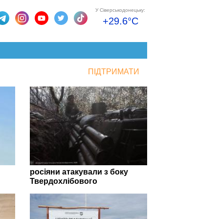
У Сіверськодонецьку:
+29.6°C
ПІДТРИМАТИ
росіяни атакували з боку
Твердохлібового