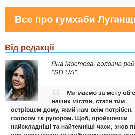
Все про гумхаби Луганщ
Від редакції
Яна Мостова, головна ре
"SD.UA":
Ми маємо за мету об’
наших містян, стати тим
острівцем дому, який нам всім потрібен.
голосом та рупором. Щоб, пройшовши
найскладніші та найтемніші часи, знов п