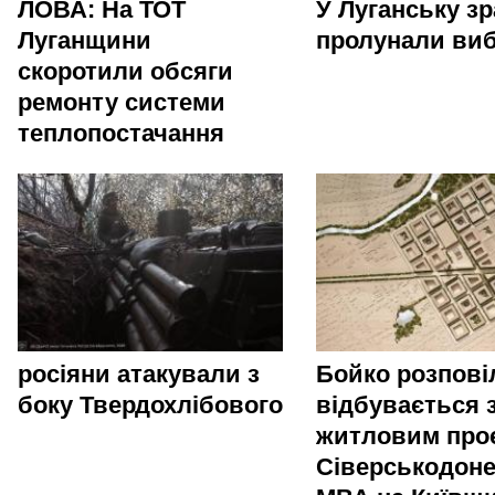
ЛОВА: На ТОТ
У Луганську зр
Луганщини
пролунали ви
скоротили обсяги
ремонту системи
теплопостачання
росіяни атакували з
Бойко розпові
боку Твердохлібового
відбувається 
житловим про
Сіверськодоне