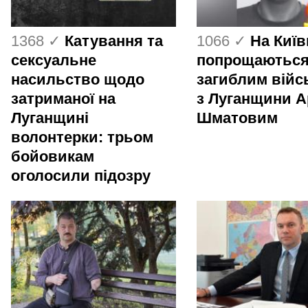
1368 ✓
Катування та
1066 ✓
На Киї
сексуальне
попрощаються
насильство щодо
загиблим вій
затриманої на
з Луганщини 
Луганщині
Шматовим
волонтерки: трьом
бойовикам
оголосили підозру