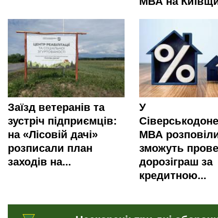
МВА на Київщи
Заїзд ветеранів та
У
зустріч підприємців:
Сіверськодоне
на «Лісовій дачі»
МВА розповіли
розписали план
зможуть пров
заходів на...
дорозіграш за
кредитною...