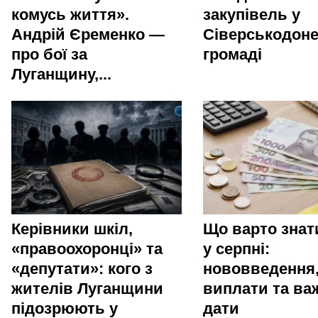
комусь життя».
закупівель у
Андрій Єременко —
Сіверськодоне
про бої за
громаді
Луганщину,...
Керівники шкіл,
Що варто зна
«правоохоронці» та
у серпні:
«депутати»: кого з
нововведення
жителів Луганщини
виплати та ва
підозрюють у
дати