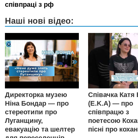
співпраці з рф
Наші нові відео:
Директорка музею
Співачка Катя
Ніна Бондар — про
(E.K.A) — про
стереотипи про
співпрацю з
Луганщину,
поетесою Коха
евакуацію та шелтер
пісні про коха
для переселенців