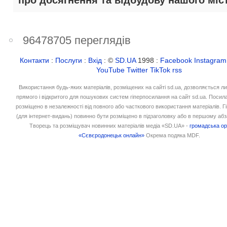
про досягнення та відбудову нашого міст
96478705 переглядів
Контакти
:
Послуги
:
Вхід
: ©
SD.UA
1998 :
Facebook
Instagram
YouTube
Twitter
TikTok
rss
Використання будь-яких матеріалів, розміщених на сайті sd.ua, дозволяється л
прямого і відкритого для пошукових систем гіперпосилання на сайт sd.ua. Посил
розміщено в незалежності від повного або часткового використання матеріалів. 
(для інтернет-видань) повинно бути розміщено в підзаголовку або в першому абз
Творець та розміщувач новинних матеріалів медіа «SD.UA» -
громадська ор
«Сєвєродонецьк онлайн»
Окрема подяка MDF.