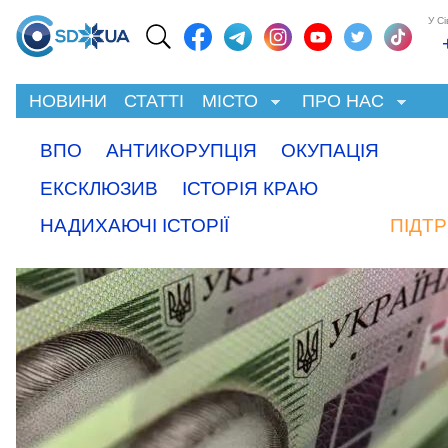
У С
НОВИНИ
СТАТТІ
МІСТО
ПРО НАС
ВПО
АНТИКОРУПЦІЯ
ОКУПАЦІЯ
ЕКСКЛЮЗИВ
ІСТОРІЯ КРАЮ
НАДИХАЮЧІ ІСТОРІЇ
ПІДТ