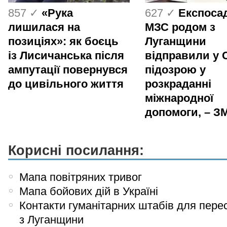
857 ✓
«Рука
627 ✓
Експоса
лишилася на
МЗС родом з
позиціях»: як боєць
Луганщини
із Лисичанська після
відправили у 
ампутації повернувся
підозрою у
до цивільного життя
розкраданні
міжнародної
допомоги, – ЗМ
Корисні посилання:
Мапа повітряних тривог
Мапа бойових дій в Україні
Контакти гуманітарних штабів для пере
з Луганщини