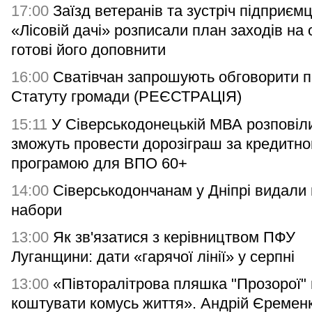
17:00
Заїзд ветеранів та зустріч підприємц
«Лісовій дачі» розписали план заходів на 
готові його доповнити
16:00
Сватівчан запрошують обговорити п
Статуту громади (РЕЄСТРАЦІЯ)
15:11
У Сіверськодонецькій МВА розповіли
зможуть провести дорозіграш за кредитн
програмою для ВПО 60+
14:00
Сіверськодончанам у Дніпрі видали гі
набори
13:00
Як зв'язатися з керівництвом ПФУ
Луганщини: дати «гарячої лінії» у серпні
13:00
«Півторалітрова пляшка "Прозорої"
коштувати комусь життя». Андрій Єремен