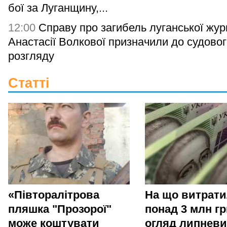
бої за Луганщину,...
12:00
Справу про загибель луганської жур
Анастасії Волкової призначили до судово
розгляду
Статті
«Півторалітрова
На що витрат
пляшка "Прозорої"
понад 3 млн гр
може коштувати
огляд липневи