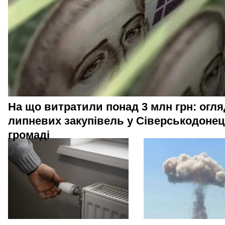
На що витратили понад 3 млн грн: огля
липневих закупівель у Сіверськодонец
громаді