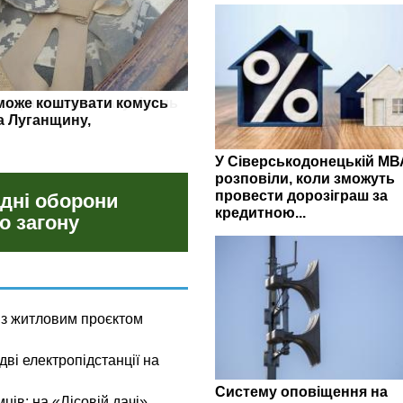
гляд липневих закупівель
У Сіверськодонецькій МВ
розповіли, коли зможуть
провести дорозіграш за
 дні оборони
кредитною...
о загону
 з житловим проєктом
ві електропідстанції на
Систему оповіщення на
мців: на «Лісовій дачі»