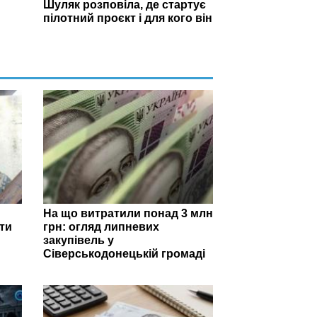
Шуляк розповіла, де стартує
пілотний проєкт і для кого він
На що витратили понад 3 млн
ти
грн: огляд липневих
закупівель у
Сіверськодонецькій громаді