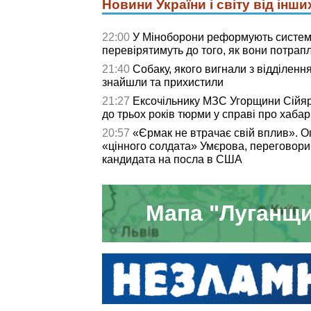
Новини України і світу від інши
22:00
У Міноборони реформують систем
перевірятимуть до того, як вони потрапл
21:40
Собаку, якого вигнали з відділенн
знайшли та прихистили
21:27
Ексочільнику МЗС Угорщини Сійя
до трьох років тюрми у справі про хаба
20:57
«Єрмак не втрачає свій вплив». 
«цінного солдата» Умєрова, переговори
кандидата на посла в США
Мапа "Луганщи