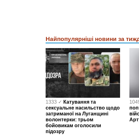
Найпопулярніші новини за тиж
1333 ✓
Катування та
104
сексуальне насильство щодо
поп
затриманої на Луганщині
вій
волонтерки: трьом
Арт
бойовикам оголосили
підозру