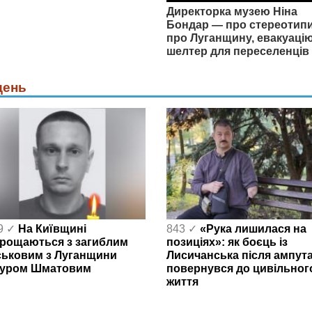
Директорка музею Ніна
Бондар — про стереотип
про Луганщину, евакуацію
шелтер для переселенців
день
9 ✓
На Київщині
843 ✓
«Рука лишилася на
рощаються з загиблим
позиціях»: як боєць із
ськовим з Луганщини
Лисичанська після ампута
уром Шматовим
повернувся до цивільног
життя