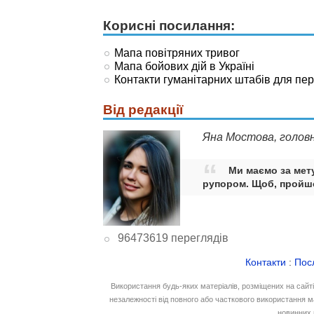
Корисні посилання:
Мапа повітряних тривог
Мапа бойових дій в Україні
Контакти гуманітарних штабів для пе
Від редакції
Яна Мостова, голов
Ми маємо за мету
рупором. Щоб, пройшо
96473619 переглядів
Контакти
:
Пос
Використання будь-яких матеріалів, розміщених на сайт
незалежності від повного або часткового використання м
новинних 