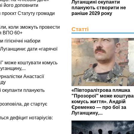
Луганщині окупанти
ві його доповнити
планують створити не
 проєкт Статуту громади
раніше 2029 року
ли, коли зможуть провести
Статті
я ВПО 60+
 гігієнічні набори
 Луганщини: дати «гарячої
ї" може коштувати комусь
уганщину,...
рналістки Анастасії
яду
«Півторалітрова пляшка
 окупанти планують
"Прозорої" може коштува
комусь життя». Андрій
розповіла, де стартує
Єременко — про бої за
Луганщину,...
ься дефіцит нотаріусів: