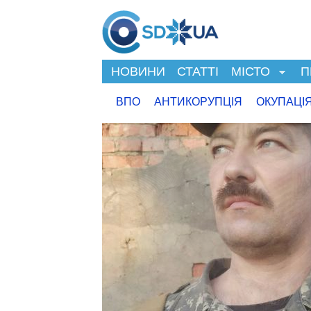
НОВИНИ
СТАТТІ
МІСТО
П
ВПО
АНТИКОРУПЦІЯ
ОКУПАЦІ