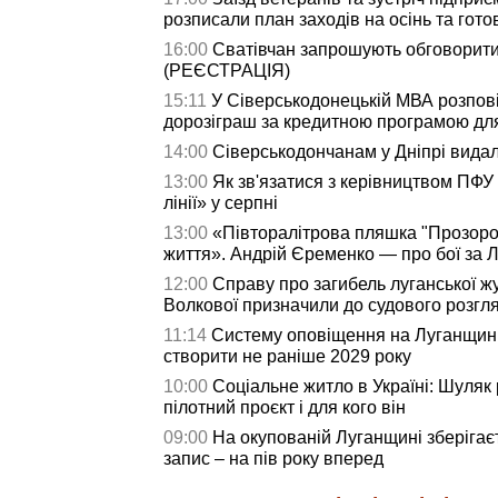
розписали план заходів на осінь та гото
16:00
Сватівчан запрошують обговорити
(РЕЄСТРАЦІЯ)
15:11
У Сіверськодонецькій МВА розпові
дорозіграш за кредитною програмою дл
14:00
Сіверськодончанам у Дніпрі видали
13:00
Як зв'язатися з керівництвом ПФУ
лінії» у серпні
13:00
«Півторалітрова пляшка "Прозоро
життя». Андрій Єременко — про бої за Л
12:00
Справу про загибель луганської жу
Волкової призначили до судового розгл
11:14
Систему оповіщення на Луганщині
створити не раніше 2029 року
10:00
Соціальне житло в Україні: Шуляк 
пілотний проєкт і для кого він
09:00
На окупованій Луганщині зберігаєт
запис – на пів року вперед