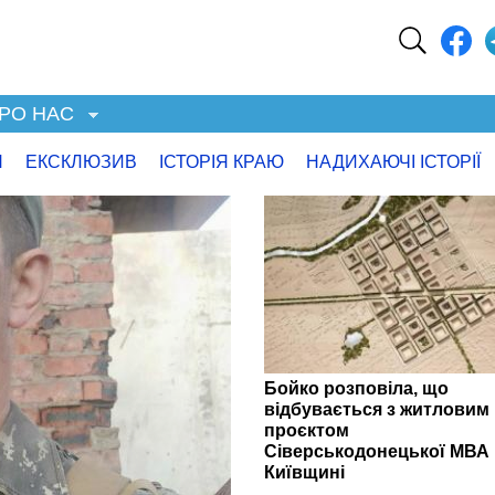
РО НАС
Я
ЕКСКЛЮЗИВ
ІСТОРІЯ КРАЮ
НАДИХАЮЧІ ІСТОРІЇ
Бойко розповіла, що
відбувається з житловим
проєктом
Сіверськодонецької МВА 
Київщині