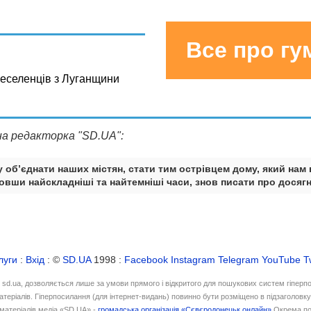
Все про г
реселенців з Луганщини
на редакторка "SD.UA":
 об’єднати наших містян, стати тим острівцем дому, який нам 
вши найскладніші та найтемніші часи, знов писати про досягн
луги
:
Вхід
: ©
SD.UA
1998 :
Facebook
Instagram
Telegram
YouTube
T
і sd.ua, дозволяється лише за умови прямого і відкритого для пошукових систем гіперп
атеріалів. Гіперпосилання (для інтернет-видань) повинно бути розміщено в підзаголовк
матеріалів медіа «SD.UA» -
громадська організація «Сєвєродонецьк онлайн»
Окрема по