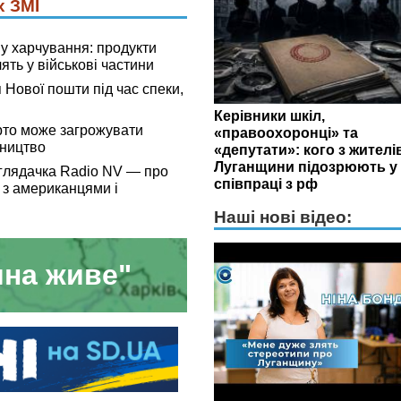
х ЗМІ
у харчування: продукти
ять у військові частини
я Нової пошти під час спеки,
Керівники шкіл,
рто може загрожувати
«правоохоронці» та
рництво
«депутати»: кого з жителі
Луганщини підозрюють у
Оглядачка Radio NV — про
співпраці з рф
 з американцями і
Наші нові відео:
на живе"