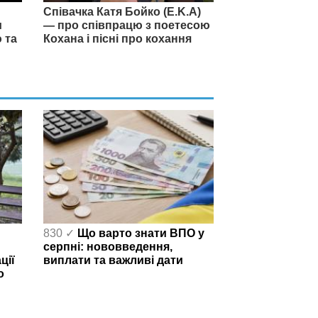
Співачка Катя Бойко (E.K.A)
и
— про співпрацю з поетесою
 та
Кохана і пісні про кохання
830 ✓
Що варто знати ВПО у
серпні: нововведення,
ції
виплати та важливі дати
о