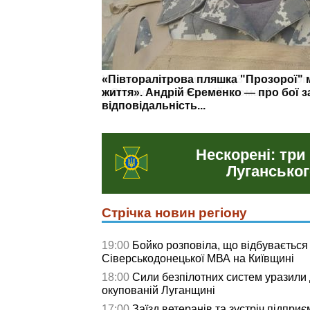
На що витратили понад 3 млн грн: о
у Сіверськодонецькій громаді
Нескорені: три
Луганськог
Стрічка новин регіону
19:00
Бойко розповіла, що відбувається
Сіверськодонецької МВА на Київщині
18:00
Сили безпілотних систем уразили д
окупованій Луганщині
17:00
Заїзд ветеранів та зустріч підприє