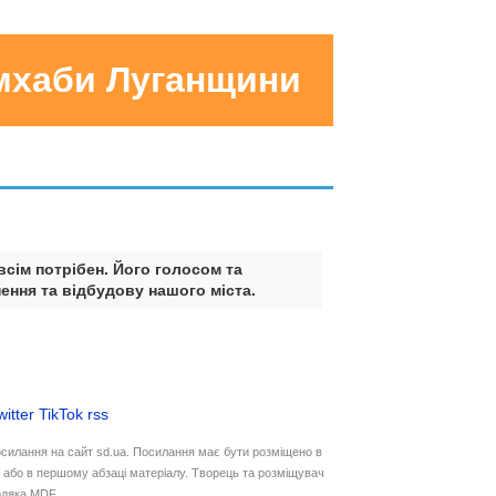
умхаби Луганщини
всім потрібен. Його голосом та
ення та відбудову нашого міста.
witter
TikTok
rss
осилання на сайт sd.ua. Посилання має бути розміщено в
у або в першому абзаці матеріалу. Творець та розміщувач
дяка MDF.