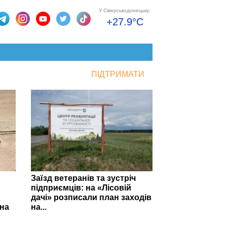
У Сіверськодонецьку:
+27.9°C
ПІДТРИМАТИ
Заїзд ветеранів та зустріч
підприємців: на «Лісовій
дачі» розписали план заходів
на
на...