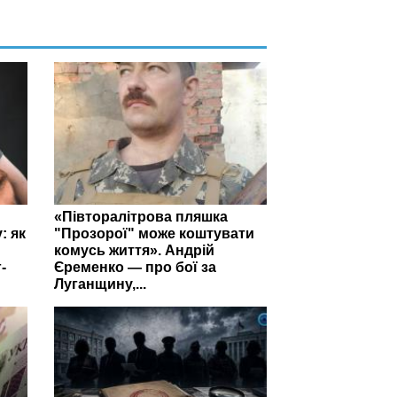
«Півторалітрова пляшка
: як
"Прозорої" може коштувати
комусь життя». Андрій
-
Єременко — про бої за
Луганщину,...