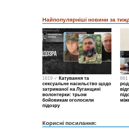
Найпопулярніші новини за тиж
1619 ✓
Катування та
661
сексуальне насильство щодо
род
затриманої на Луганщині
від
волонтерки: трьом
під
бойовикам оголосили
між
підозру
Корисні посилання: