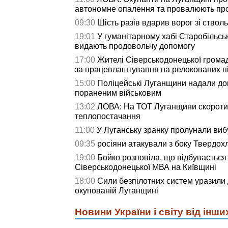
автономне опалення та провалюють про
09:30
Шість разів вдарив ворог зі ствол
19:01
У гуманітарному хабі Старобільсь
видають продовольчу допомогу
17:00
Жителі Сіверськодонецької грома
за працевлаштування на релокованих п
15:00
Поліцейські Луганщини надали д
пораненим військовим
13:02
ЛОВА: На ТОТ Луганщини скороти
теплопостачання
11:00
У Луганську зранку пролунали виб
09:35
росіяни атакували з боку Твердох
19:00
Бойко розповіла, що відбувається
Сіверськодонецької МВА на Київщині
18:00
Сили безпілотних систем уразили д
окупованій Луганщині
Новини України і світу від інши