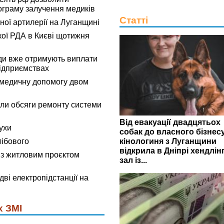
граму залучення медиків
Статті
ьної артилерії на Луганщині
кої РДА в Києві щотижня
ди вже отримують виплати
ідприємствах
омедичну допомогу двом
ли обсяги ремонту системи
Від евакуації двадцятьох
ухи
собак до власного бізнесу
кінологиня з Луганщини
лібового
відкрила в Дніпрі хендлінг
 з житловим проєктом
зал із...
ві електропідстанції на
х ЗМІ