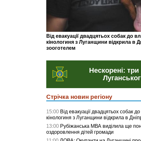
«Півторалітрова пляшка "Прозорої"
життя». Андрій Єременко — про бої з
відповідальність...
Нескорені: три
Луганськог
Стрічка новин регіону
15:00
Від евакуації двадцятьох собак до 
кінологиня з Луганщини відкрила в Дніпрі
13:00
Рубіжанська МВА виділила ще пон
оздоровлення дітей громади
11:00
ЛОВА: Окупанти на Луганщині про