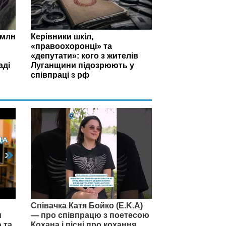
 млн
Керівники шкіл,
«правоохоронці» та
«депутати»: кого з жителів
аді
Луганщини підозрюють у
співпраці з рф
Співачка Катя Бойко (E.K.A)
и
— про співпрацю з поетесою
 та
Кохана і пісні про кохання