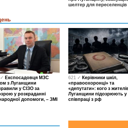
шелтер для переселенців
день
 ✓
Експосадовця МЗС
621 ✓
Керівники шкіл,
ом з Луганщини
«правоохоронці» та
правили у СІЗО за
«депутати»: кого з жителі
озрою у розкраданні
Луганщини підозрюють у
народної допомоги, – ЗМІ
співпраці з рф