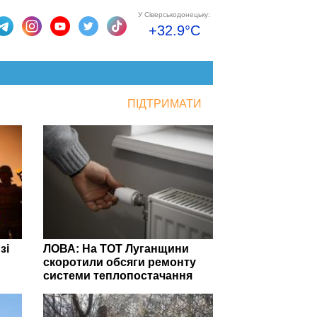
У Сіверськодонецьку:
+32.9°C
ПІДТРИМАТИ
зі
ЛОВА: На ТОТ Луганщини
скоротили обсяги ремонту
системи теплопостачання