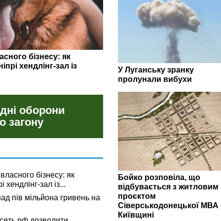
 може коштувати комусь
а Луганщину,
У Луганську зранку
пролунали вибухи
 дні оборони
о загону
власного бізнесу: як
Бойко розповіла, що
 хендлінг-зал із...
відбувається з житловим
проєктом
ад пів мільйона гривень на
Сіверськодонецької МВА 
Київщині
сять рф дозволити