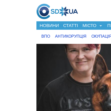
НОВИНИ
СТАТТІ
МІСТО
П
ВПО
АНТИКОРУПЦІЯ
ОКУПАЦІ