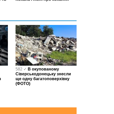
582 ✓
В окупованому
Сіверськодонецьку знесли
в
ще одну багатоповерхівку
(ФОТО)