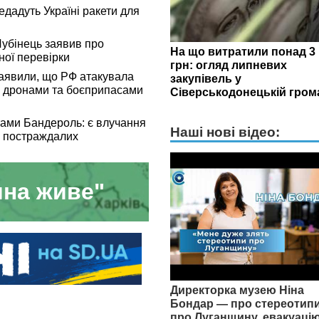
едадуть Україні ракети для
Лубінець заявив про
На що витратили понад 3
ної перевірки
грн: огляд липневих
заявили, що РФ атакувала
закупівель у
0 дронами та боєприпасами
Сіверськодонецькій гром
тами Бандероль: є влучання
Наші нові відео:
7 постраждалих
на живе"
Директорка музею Ніна
Бондар — про стереотип
про Луганщину, евакуацію