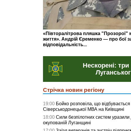
На що витратили понад 3 млн грн: о
у Сіверськодонецькій громаді
Нескорені: три
Луганськог
Стрічка новин регіону
19:00
Бойко розповіла, що відбувається
Сіверськодонецької МВА на Київщині
18:00
Сили безпілотних систем уразили д
окупованій Луганщині
17:00
Заїзд ветеранів та зустріч підприє