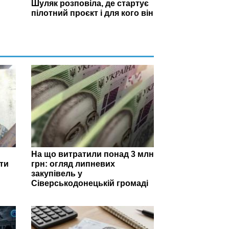
Шуляк розповіла, де стартує
пілотний проєкт і для кого він
На що витратили понад 3 млн
ти
грн: огляд липневих
закупівель у
Сіверськодонецькій громаді