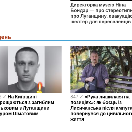
Директорка музею Ніна
Бондар — про стереотип
про Луганщину, евакуацію
шелтер для переселенців
день
6 ✓
На Київщині
847 ✓
«Рука лишилася на
рощаються з загиблим
позиціях»: як боєць із
ськовим з Луганщини
Лисичанська після ампута
уром Шматовим
повернувся до цивільног
життя