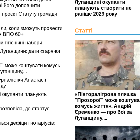
Луганщині окупанти
ві його доповнити
планують створити не
 проєкт Статуту громади
раніше 2029 року
ли, коли зможуть провести
Статті
я ВПО 60+
 гігієнічні набори
 Луганщини: дати «гарячої
ї" може коштувати комусь
уганщину,...
рналістки Анастасії
яду
«Півторалітрова пляшка
 окупанти планують
"Прозорої" може коштува
комусь життя». Андрій
розповіла, де стартує
Єременко — про бої за
Луганщину,...
ься дефіцит нотаріусів: