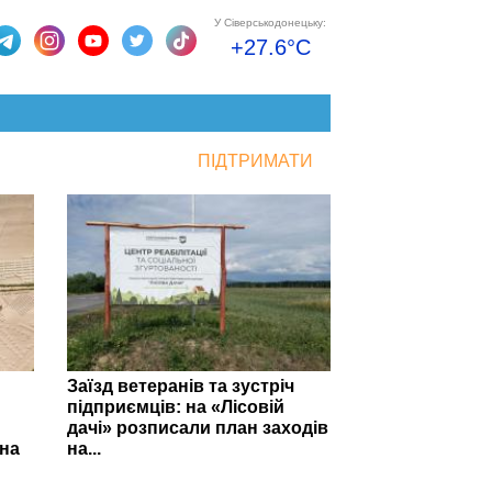
У Сіверськодонецьку:
+27.6°C
ПІДТРИМАТИ
Заїзд ветеранів та зустріч
підприємців: на «Лісовій
дачі» розписали план заходів
на
на...