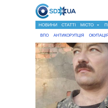
НОВИНИ
СТАТТІ
МІСТО
П
ВПО
АНТИКОРУПЦІЯ
ОКУПАЦІ