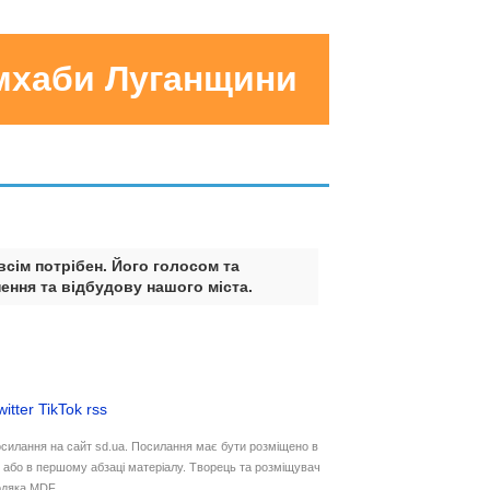
умхаби Луганщини
всім потрібен. Його голосом та
ення та відбудову нашого міста.
witter
TikTok
rss
осилання на сайт sd.ua. Посилання має бути розміщено в
у або в першому абзаці матеріалу. Творець та розміщувач
дяка MDF.