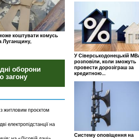
гляд липневих закупівель
У Сіверськодонецькій МВ
розповіли, коли зможуть
провести дорозіграш за
 дні оборони
кредитною...
о загону
 з житловим проєктом
ві електропідстанції на
Систему оповіщення на
мців: на «Лісовій дачі»