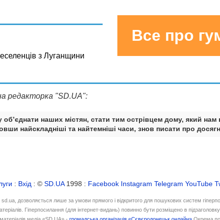
Все про г
реселенців з Луганщини
на редакторка "SD.UA":
 об’єднати наших містян, стати тим острівцем дому, який нам 
вши найскладніші та найтемніші часи, знов писати про досягн
луги
:
Вхід
: ©
SD.UA
1998 :
Facebook
Instagram
Telegram
YouTube
T
і sd.ua, дозволяється лише за умови прямого і відкритого для пошукових систем гіперп
атеріалів. Гіперпосилання (для інтернет-видань) повинно бути розміщено в підзаголовк
матеріалів медіа «SD.UA» -
громадська організація «Сєвєродонецьк онлайн»
Окрема по