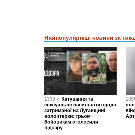
Найпопулярніші новини за тиж
1339 ✓
Катування та
105
сексуальне насильство щодо
поп
затриманої на Луганщині
вій
волонтерки: трьом
Арт
бойовикам оголосили
підозру