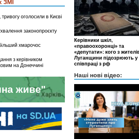
х ЗМІ
 тривогу оголосили в Києві
ухвалення законопроєкту
Керівники шкіл,
йбільший хмарочос
«правоохоронці» та
«депутати»: кого з жителі
Луганщини підозрюють у
ання з керівником
співпраці з рф
овим на Донеччині
Наші нові відео:
на живе"