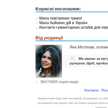
Корисні посилання:
Мапа повітряних тривог
Мапа бойових дій в Україні
Контакти гуманітарних штабів для пе
Від редакції
Яна Мостова, голов
Ми маємо за мету
рупором. Щоб, пройшо
96474605 переглядів
Контакти
:
Пос
Використання будь-яких матеріалів, розміщених на сайт
незалежності від повного або часткового використання м
новинних 