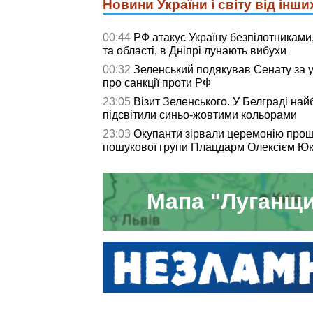
Новини України і світу від інши
00:44
РФ атакує Україну безпілотниками,
та області, в Дніпрі лунають вибухи
00:32
Зеленський подякував Сенату за 
про санкції проти РФ
23:05
Візит Зеленського. У Белграді на
підсвітили синьо-жовтими кольорами
23:03
Окупанти зірвали церемонію прощ
пошукової групи Плацдарм Олексієм Юк
Мапа "Луганщи