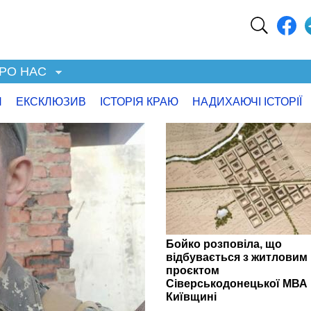
РО НАС
Я
ЕКСКЛЮЗИВ
ІСТОРІЯ КРАЮ
НАДИХАЮЧІ ІСТОРІЇ
Бойко розповіла, що
відбувається з житловим
проєктом
Сіверськодонецької МВА 
Київщині