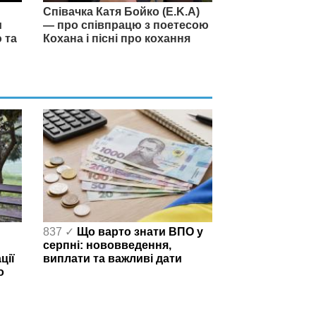
Співачка Катя Бойко (E.K.A)
и
— про співпрацю з поетесою
 та
Кохана і пісні про кохання
837 ✓
Що варто знати ВПО у
серпні: нововведення,
ції
виплати та важливі дати
о