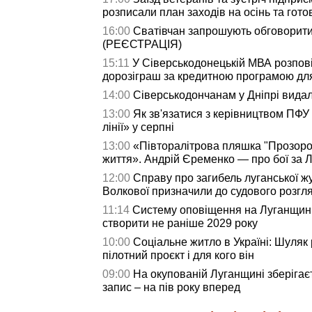
розписали план заходів на осінь та гото
16:00
Сватівчан запрошують обговорити
(РЕЄСТРАЦІЯ)
15:11
У Сіверськодонецькій МВА розпові
дорозіграш за кредитною програмою дл
14:00
Сіверськодончанам у Дніпрі видали
13:00
Як зв'язатися з керівництвом ПФУ
лінії» у серпні
13:00
«Півторалітрова пляшка "Прозоро
життя». Андрій Єременко — про бої за Л
12:00
Справу про загибель луганської жу
Волкової призначили до судового розгл
11:14
Систему оповіщення на Луганщині
створити не раніше 2029 року
10:00
Соціальне житло в Україні: Шуляк 
пілотний проєкт і для кого він
09:00
На окупованій Луганщині зберігаєт
запис – на пів року вперед