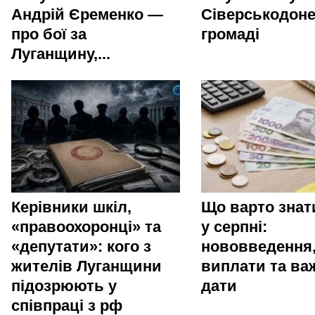
Андрій Єременко —
Сіверськодоне
про бої за
громаді
Луганщину,...
Керівники шкіл,
Що варто зна
«правоохоронці» та
у серпні:
«депутати»: кого з
нововведення
жителів Луганщини
виплати та ва
підозрюють у
дати
співпраці з рф