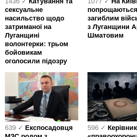
1436 ✓
Катування та
1077 ✓
На Киї
сексуальне
попрощаються
насильство щодо
загиблим вій
затриманої на
з Луганщини 
Луганщині
Шматовим
волонтерки: трьом
бойовикам
оголосили підозру
639 ✓
Експосадовця
596 ✓
Керівник
МЗС родом з
«правоохоронц