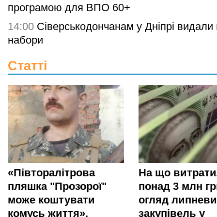
програмою для ВПО 60+
14:00
Сіверськодончанам у Дніпрі видали гі
набори
Статті
«Півторалітрова
На що витрат
пляшка "Прозорої"
понад 3 млн гр
може коштувати
огляд липневи
комусь життя».
закупівель у