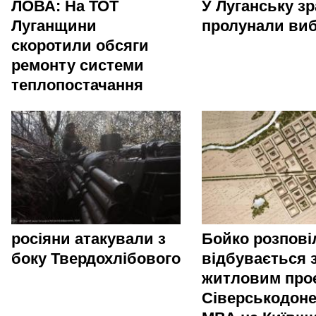
ЛОВА: На ТОТ
У Луганську зр
Луганщини
пролунали ви
скоротили обсяги
ремонту системи
теплопостачання
росіяни атакували з
Бойко розпові
боку Твердохлібового
відбувається 
житловим про
Сіверськодоне