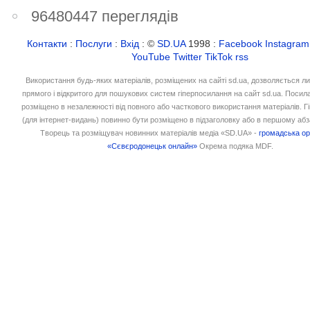
96480447 переглядів
Контакти
:
Послуги
:
Вхід
: ©
SD.UA
1998 :
Facebook
Instagram
YouTube
Twitter
TikTok
rss
Використання будь-яких матеріалів, розміщених на сайті sd.ua, дозволяється л
прямого і відкритого для пошукових систем гіперпосилання на сайт sd.ua. Посил
розміщено в незалежності від повного або часткового використання матеріалів. 
(для інтернет-видань) повинно бути розміщено в підзаголовку або в першому абз
Творець та розміщувач новинних матеріалів медіа «SD.UA» -
громадська ор
«Сєвєродонецьк онлайн»
Окрема подяка MDF.