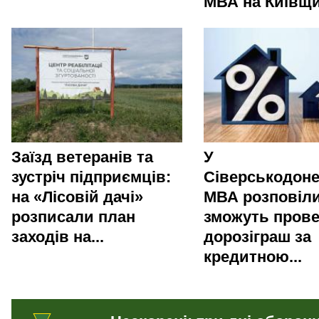
МВА на Київщи
Заїзд ветеранів та
У
зустріч підприємців:
Сіверськодоне
на «Лісовій дачі»
МВА розповіли
розписали план
зможуть пров
заходів на...
дорозіграш за
кредитною...