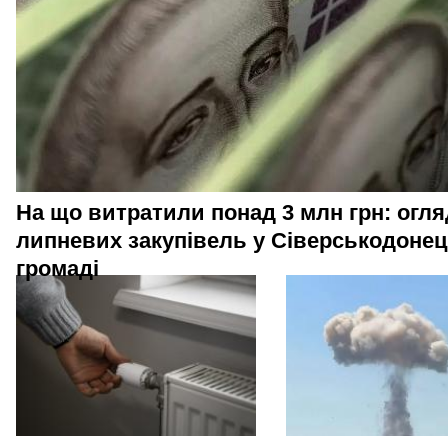
На що витратили понад 3 млн грн: огля
липневих закупівель у Сіверськодонец
громаді