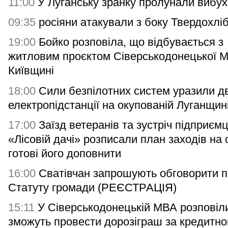
11:00
У Луганську зранку пролунали вибух
09:35
росіяни атакували з боку Твердохлі
19:00
Бойко розповіла, що відбувається з
житловим проєктом Сіверськодонецької 
Київщині
18:00
Сили безпілотних систем уразили дв
електропідстанції на окупованій Луганщин
17:00
Заїзд ветеранів та зустріч підприємц
«Лісовій дачі» розписали план заходів на 
готові його доповнити
16:00
Сватівчан запрошують обговорити п
Статуту громади (РЕЄСТРАЦІЯ)
15:11
У Сіверськодонецькій МВА розповіли
зможуть провести дорозіграш за кредитн