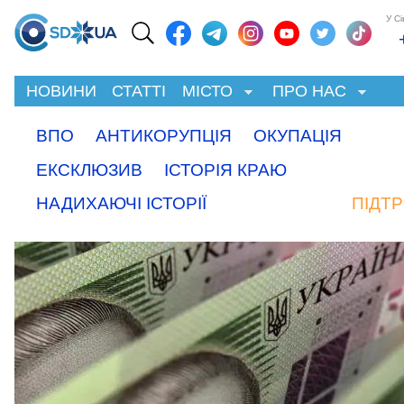
У С
НОВИНИ
СТАТТІ
МІСТО
ПРО НАС
ВПО
АНТИКОРУПЦІЯ
ОКУПАЦІЯ
ЕКСКЛЮЗИВ
ІСТОРІЯ КРАЮ
НАДИХАЮЧІ ІСТОРІЇ
ПІДТ