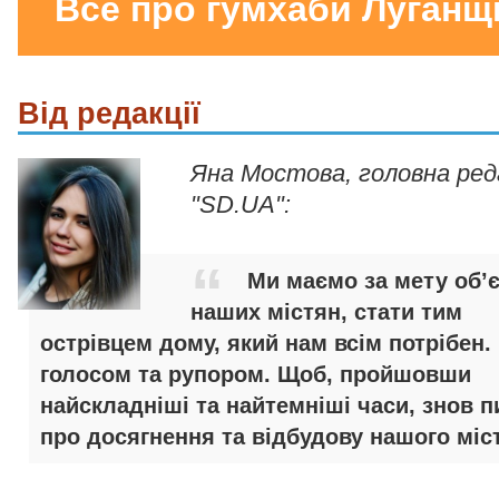
Все про гумхаби Луганщ
Від редакції
Яна Мостова, головна ре
"SD.UA":
Ми маємо за мету об’
наших містян, стати тим
острівцем дому, який нам всім потрібен.
голосом та рупором. Щоб, пройшовши
найскладніші та найтемніші часи, знов п
про досягнення та відбудову нашого міст