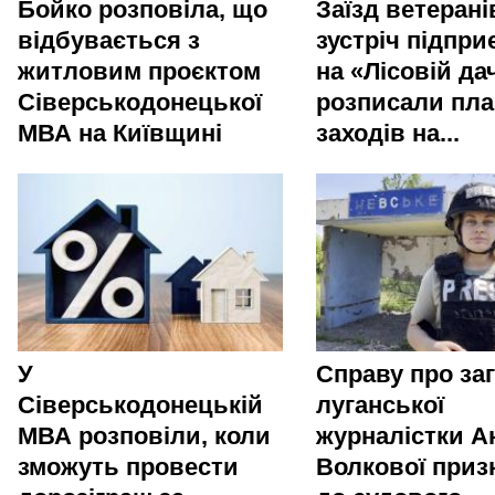
Бойко розповіла, що
Заїзд ветерані
відбувається з
зустріч підпри
житловим проєктом
на «Лісовій да
Сіверськодонецької
розписали пла
МВА на Київщині
заходів на...
У
Справу про за
Сіверськодонецькій
луганської
МВА розповіли, коли
журналістки Ан
зможуть провести
Волкової приз