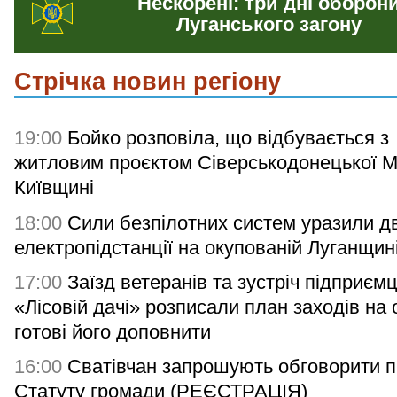
Нескорені: три дні оборон
Луганського загону
Стрічка новин регіону
19:00
Бойко розповіла, що відбувається з
житловим проєктом Сіверськодонецької 
Київщині
18:00
Сили безпілотних систем уразили дв
електропідстанції на окупованій Луганщин
17:00
Заїзд ветеранів та зустріч підприємц
«Лісовій дачі» розписали план заходів на 
готові його доповнити
16:00
Сватівчан запрошують обговорити п
Статуту громади (РЕЄСТРАЦІЯ)