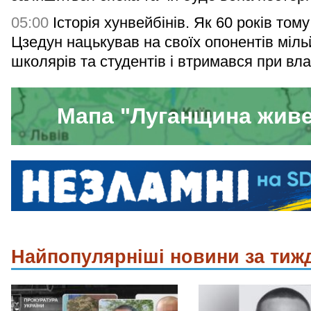
05:00
Історія хунвейбінів. Як 60 років том
Цзедун нацькував на своїх опонентів міл
школярів та студентів і втримався при вла
Мапа "Луганщина жив
Найпопулярніші новини за тиж