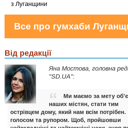
з Луганщини
Все про гумхаби Луганщ
Від редакції
Яна Мостова, головна ре
"SD.UA":
Ми маємо за мету об’
наших містян, стати тим
острівцем дому, який нам всім потрібен.
голосом та рупором. Щоб, пройшовши