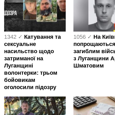
1342 ✓
Катування та
1056 ✓
На Киї
сексуальне
попрощаються
насильство щодо
загиблим вій
затриманої на
з Луганщини 
Луганщині
Шматовим
волонтерки: трьом
бойовикам
оголосили підозру