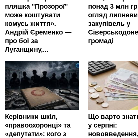
пляшка "Прозорої"
понад 3 млн гр
може коштувати
огляд липневи
комусь життя».
закупівель у
Андрій Єременко —
Сіверськодоне
про бої за
громаді
Луганщину,...
Керівники шкіл,
Що варто зна
«правоохоронці» та
у серпні:
«депутати»: кого з
нововведення