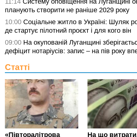
11:14
Систему оповіщення на Луганщині о
планують створити не раніше 2029 року
10:00
Соціальне житло в Україні: Шуляк р
де стартує пілотний проєкт і для кого він
09:00
На окупованій Луганщині зберігаєть
дефіцит нотаріусів: запис – на пів року вп
Статті
«Півторалітрова
На що витрат