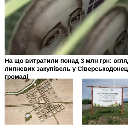
На що витратили понад 3 млн грн: огля
липневих закупівель у Сіверськодонец
громаді