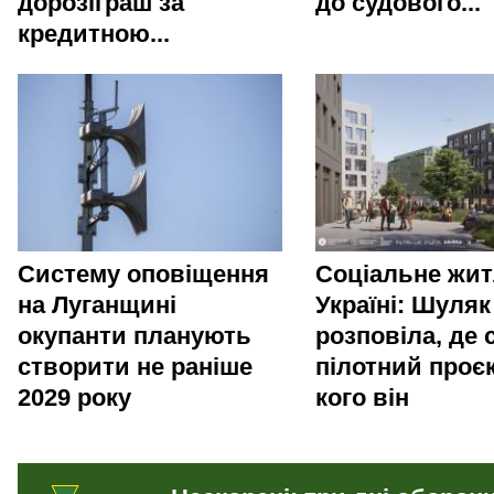
дорозіграш за
до судового...
кредитною...
Систему оповіщення
Соціальне жит
на Луганщині
Україні: Шуляк
окупанти планують
розповіла, де 
створити не раніше
пілотний проєк
2029 року
кого він