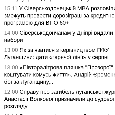
15:11
У Сіверськодонецькій МВА розповіли
зможуть провести дорозіграш за кредитн
програмою для ВПО 60+
14:00
Сіверськодончанам у Дніпрі видали гі
набори
13:00
Як зв'язатися з керівництвом ПФУ
Луганщини: дати «гарячої лінії» у серпні
13:00
«Півторалітрова пляшка "Прозорої"
коштувати комусь життя». Андрій Єремен
бої за Луганщину,...
12:00
Справу про загибель луганської жур
Анастасії Волкової призначили до судово
розгляду