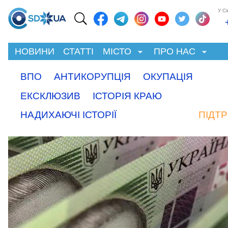
У С
НОВИНИ
СТАТТІ
МІСТО
ПРО НАС
ВПО
АНТИКОРУПЦІЯ
ОКУПАЦІЯ
ЕКСКЛЮЗИВ
ІСТОРІЯ КРАЮ
НАДИХАЮЧІ ІСТОРІЇ
ПІДТ