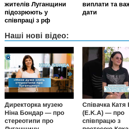
жителів Луганщини
виплати та ва
підозрюють у
дати
співпраці з рф
Наші нові відео:
Директорка музею
Співачка Катя
Ніна Бондар — про
(E.K.A) — про
стереотипи про
співпрацю з
Луганщину,
поетесою Коха