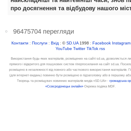
найскладніші та найтемніші часи, знов п
про досягнення та відбудову нашого міст
96475704 перегляди
Контакти
:
Послуги
:
Вхід
: ©
SD.UA
1998 :
Facebook
Instagram
YouTube
Twitter
TikTok
rss
Використання будь-яких матеріалів, розміщених на сайті sd.ua, дозволяється л
прямого і відкритого для пошукових систем гіперпосилання на сайт sd.ua. Посил
розміщено в незалежності від повного або часткового використання матеріалів. 
(для інтернет-видань) повинно бути розміщено в підзаголовку або в першому абз
Творець та розміщувач новинних матеріалів медіа «SD.UA» -
громадська ор
«Сєвєродонецьк онлайн»
Окрема подяка MDF.