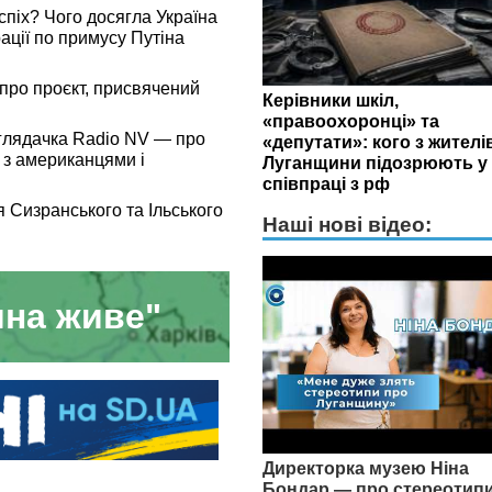
піх? Чого досягла Україна
ації по примусу Путіна
 про проєкт, присвячений
Керівники шкіл,
«правоохоронці» та
Оглядачка Radio NV — про
«депутати»: кого з жителі
 з американцями і
Луганщини підозрюють у
співпраці з рф
 Сизранського та Ільського
Наші нові відео:
на живе"
Директорка музею Ніна
Бондар — про стереотип