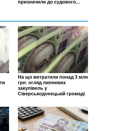
призначили до судового...
На що витратили понад 3 млн
ти
грн: огляд липневих
закупівель у
Сіверськодонецькій громаді