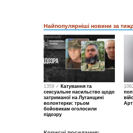
Найпопулярніші новини за тиж
1359 ✓
Катування та
106
сексуальне насильство щодо
поп
затриманої на Луганщині
вій
волонтерки: трьом
Арт
бойовикам оголосили
підозру
Корисні посилання: