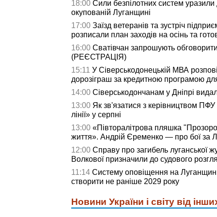
18:00
Сили безпілотних систем уразили д
окупованій Луганщині
17:00
Заїзд ветеранів та зустріч підприє
розписали план заходів на осінь та гото
16:00
Сватівчан запрошують обговорити
(РЕЄСТРАЦІЯ)
15:11
У Сіверськодонецькій МВА розпові
дорозіграш за кредитною програмою дл
14:00
Сіверськодончанам у Дніпрі видали
13:00
Як зв'язатися з керівництвом ПФУ
лінії» у серпні
13:00
«Півторалітрова пляшка "Прозоро
життя». Андрій Єременко — про бої за Л
12:00
Справу про загибель луганської жу
Волкової призначили до судового розгл
11:14
Систему оповіщення на Луганщині
створити не раніше 2029 року
Новини України і світу від інши