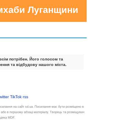
умхаби Луганщини
всім потрібен. Його голосом та
ення та відбудову нашого міста.
witter
TikTok
rss
осилання на сайт sd.ua. Посилання має бути розміщено в
у або в першому абзаці матеріалу. Творець та розміщувач
дяка MDF.