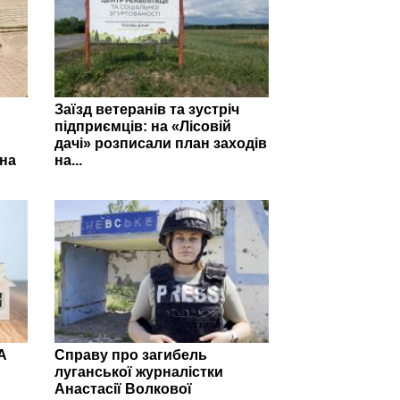
Заїзд ветеранів та зустріч
підприємців: на «Лісовій
дачі» розписали план заходів
на
на...
А
Справу про загибель
луганської журналістки
Анастасії Волкової