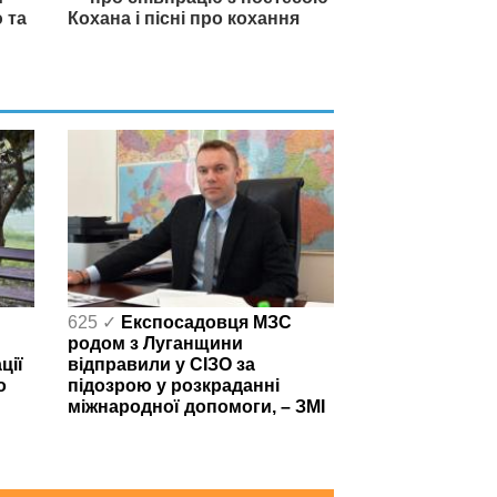
 та
Кохана і пісні про кохання
625 ✓
Експосадовця МЗС
родом з Луганщини
ції
відправили у СІЗО за
о
підозрою у розкраданні
міжнародної допомоги, – ЗМІ