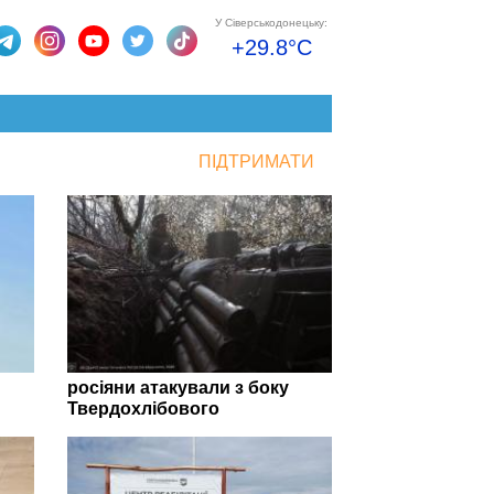
У Сіверськодонецьку:
+29.8°C
ПІДТРИМАТИ
росіяни атакували з боку
Твердохлібового