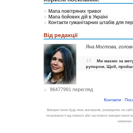
Мапа повітряних тривог
Мапа бойових дій в Україні
Контакти гуманітарних штабів для пе
Від редакції
Яна Мостова, голов
Ми маємо за мету
рупором. Щоб, пройшо
96477991 перегляд
Контакти
:
Пос
Використання будь-яких матеріалів, розміщених на сайт
незалежності від повного або часткового використання м
новинних 