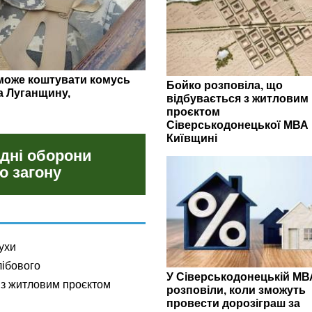
гляд липневих закупівель
Бойко розповіла, що
відбувається з житловим
проєктом
Сіверськодонецької МВА 
Київщині
 дні оборони
о загону
ухи
лібового
У Сіверськодонецькій МВ
 з житловим проєктом
розповіли, коли зможуть
провести дорозіграш за