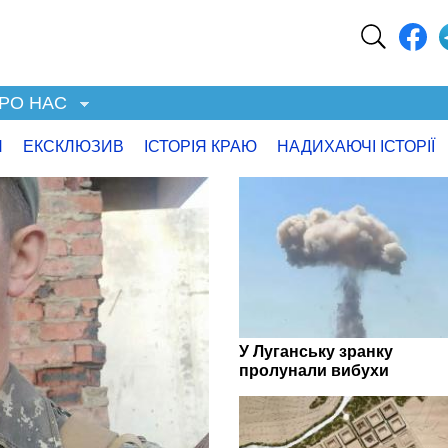
РО НАС
Я
ЕКСКЛЮЗИВ
ІСТОРІЯ КРАЮ
НАДИХАЮЧІ ІСТОРІЇ
У Луганську зранку
пролунали вибухи