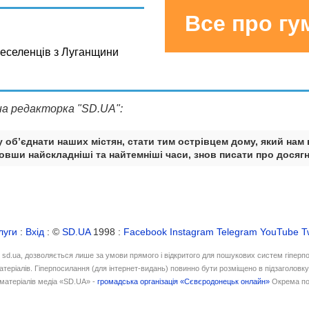
Все про г
реселенців з Луганщини
на редакторка "SD.UA":
 об’єднати наших містян, стати тим острівцем дому, який нам 
вши найскладніші та найтемніші часи, знов писати про досягн
луги
:
Вхід
: ©
SD.UA
1998 :
Facebook
Instagram
Telegram
YouTube
T
і sd.ua, дозволяється лише за умови прямого і відкритого для пошукових систем гіперп
атеріалів. Гіперпосилання (для інтернет-видань) повинно бути розміщено в підзаголовк
матеріалів медіа «SD.UA» -
громадська організація «Сєвєродонецьк онлайн»
Окрема по