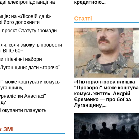
ві електропідстанції на
кредитною...
мців: на «Лісовій дачі»
Статті
ві його доповнити
 проєкт Статуту громади
ли, коли зможуть провести
я ВПО 60+
 гігієнічні набори
 Луганщини: дати «гарячої
«Півторалітрова пляшка
ї" може коштувати комусь
"Прозорої" може коштува
уганщину,...
комусь життя». Андрій
рналістки Анастасії
Єременко — про бої за
яду
Луганщину,...
 окупанти планують
х ЗМІ