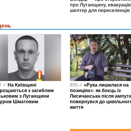
про Луганщину, евакуацію
шелтер для переселенців
день
2 ✓
На Київщині
855 ✓
«Рука лишилася на
рощаються з загиблим
позиціях»: як боєць із
ськовим з Луганщини
Лисичанська після ампута
уром Шматовим
повернувся до цивільног
життя