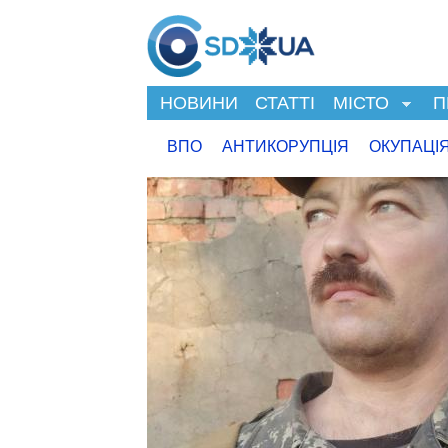
НОВИНИ
СТАТТІ
МІСТО
П
ВПО
АНТИКОРУПЦІЯ
ОКУПАЦІ