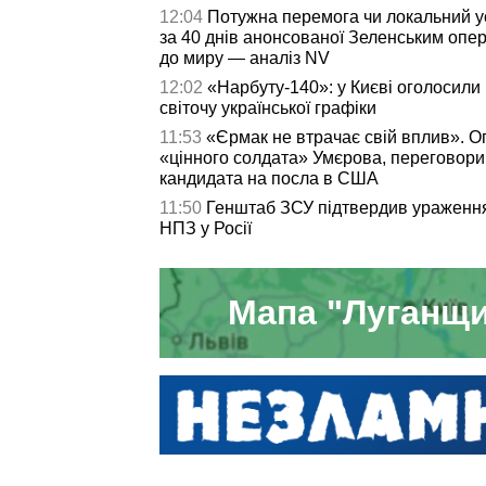
12:04
Потужна перемога чи локальний ус
за 40 днів анонсованої Зеленським опер
до миру — аналіз NV
12:02
«Нарбуту-140»: у Києві оголосили
світочу української графіки
11:53
«Єрмак не втрачає свій вплив». 
«цінного солдата» Умєрова, переговори
кандидата на посла в США
11:50
Генштаб ЗСУ підтвердив ураження
НПЗ у Росії
Мапа "Луганщи