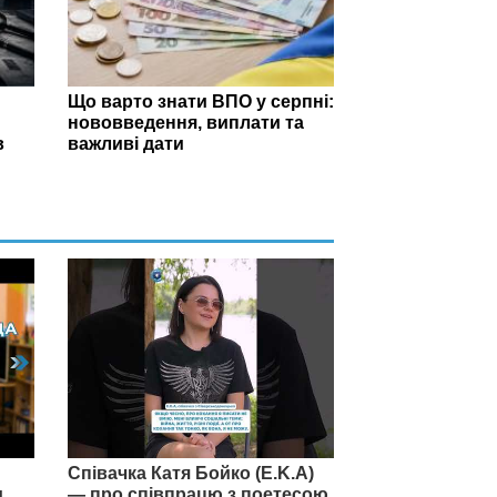
Що варто знати ВПО у серпні:
нововведення, виплати та
в
важливі дати
Співачка Катя Бойко (E.K.A)
и
— про співпрацю з поетесою