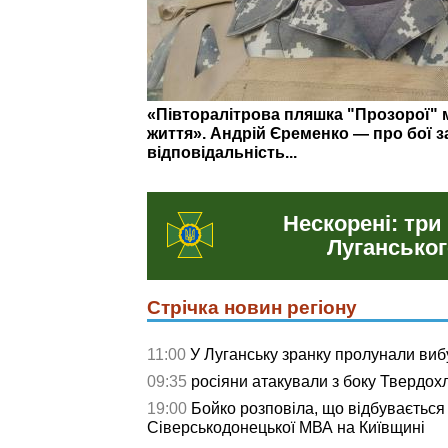
На що витратили понад 3 млн грн: о
у Сіверськодонецькій громаді
Нескорені: три
Луганськог
Стрічка новин регіону
11:00
У Луганську зранку пролунали виб
09:35
росіяни атакували з боку Твердох
19:00
Бойко розповіла, що відбувається
Сіверськодонецької МВА на Київщині