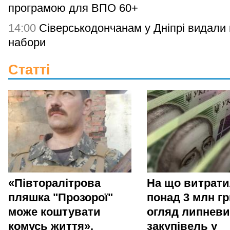
програмою для ВПО 60+
14:00
Сіверськодончанам у Дніпрі видали гі
набори
Статті
«Півторалітрова
На що витрат
пляшка "Прозорої"
понад 3 млн гр
може коштувати
огляд липневи
комусь життя».
закупівель у