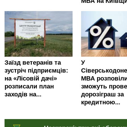
МВА на Київщи
Заїзд ветеранів та
У
зустріч підприємців:
Сіверськодоне
на «Лісовій дачі»
МВА розповіли
розписали план
зможуть пров
заходів на...
дорозіграш за
кредитною...