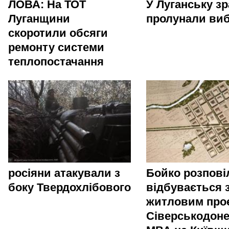
ЛОВА: На ТОТ
У Луганську зр
Луганщини
пролунали ви
скоротили обсяги
ремонту системи
теплопостачання
росіяни атакували з
Бойко розпові
боку Твердохлібового
відбувається 
житловим про
Сіверськодоне