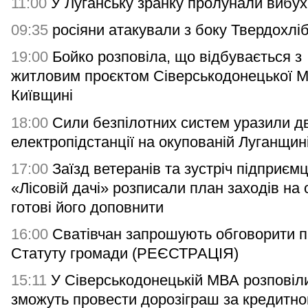
11:00
У Луганську зранку пролунали вибух
09:35
росіяни атакували з боку Твердохлі
19:00
Бойко розповіла, що відбувається з
житловим проєктом Сіверськодонецької 
Київщині
18:00
Сили безпілотних систем уразили дв
електропідстанції на окупованій Луганщин
17:00
Заїзд ветеранів та зустріч підприємц
«Лісовій дачі» розписали план заходів на 
готові його доповнити
16:00
Сватівчан запрошують обговорити п
Статуту громади (РЕЄСТРАЦІЯ)
15:11
У Сіверськодонецькій МВА розповіли
зможуть провести дорозіграш за кредитн