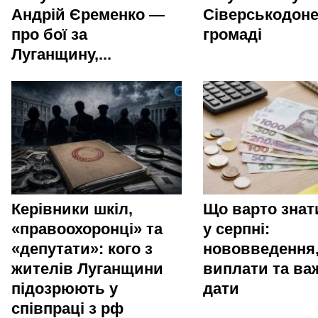
Андрій Єременко —
Сіверськодоне
про бої за
громаді
Луганщину,...
Керівники шкіл,
Що варто зна
«правоохоронці» та
у серпні:
«депутати»: кого з
нововведення
жителів Луганщини
виплати та ва
підозрюють у
дати
співпраці з рф