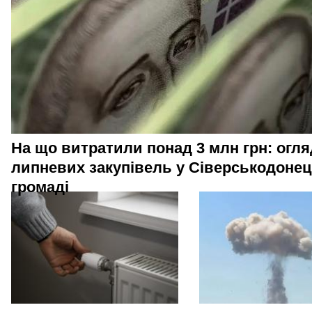
На що витратили понад 3 млн грн: огля
липневих закупівель у Сіверськодонец
громаді