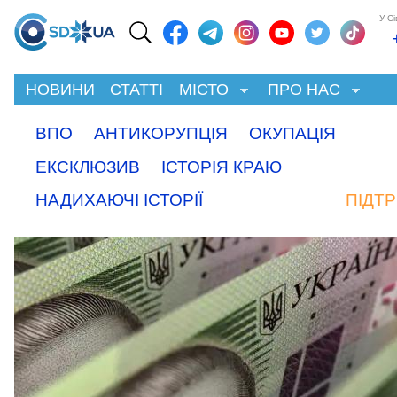
У С
НОВИНИ
СТАТТІ
МІСТО
ПРО НАС
ВПО
АНТИКОРУПЦІЯ
ОКУПАЦІЯ
ЕКСКЛЮЗИВ
ІСТОРІЯ КРАЮ
НАДИХАЮЧІ ІСТОРІЇ
ПІДТ