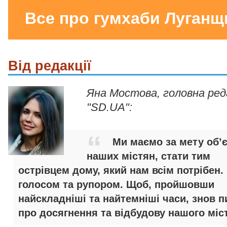
Все про гумхаби Луганщ
Від редакції
Яна Мостова, головна ре
"SD.UA":
Ми маємо за мету об’
наших містян, стати тим
острівцем дому, який нам всім потрібен.
голосом та рупором. Щоб, пройшовши
найскладніші та найтемніші часи, знов п
про досягнення та відбудову нашого міст