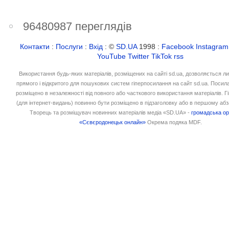
96480987 переглядів
Контакти
:
Послуги
:
Вхід
: ©
SD.UA
1998 :
Facebook
Instagram
YouTube
Twitter
TikTok
rss
Використання будь-яких матеріалів, розміщених на сайті sd.ua, дозволяється л
прямого і відкритого для пошукових систем гіперпосилання на сайт sd.ua. Посил
розміщено в незалежності від повного або часткового використання матеріалів. 
(для інтернет-видань) повинно бути розміщено в підзаголовку або в першому абз
Творець та розміщувач новинних матеріалів медіа «SD.UA» -
громадська ор
«Сєвєродонецьк онлайн»
Окрема подяка MDF.