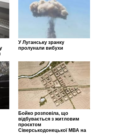
У Луганську зранку
у
пролунали вибухи
я
Бойко розповіла, що
відбувається з житловим
проєктом
Сіверськодонецької МВА на