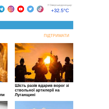
У Сіверськодонецьку:
+32.5°C
ПІДТРИМАТИ
Шість разів вдарив ворог зі
ствольної артилерії на
оли
Луганщині