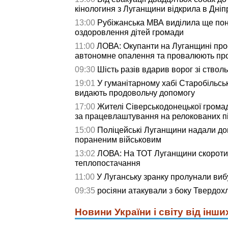
кінологиня з Луганщини відкрила в Дніпрі
13:00
Рубіжанська МВА виділила ще пон
оздоровлення дітей громади
11:00
ЛОВА: Окупанти на Луганщині про
автономне опалення та провалюють про
09:30
Шість разів вдарив ворог зі ствол
19:01
У гуманітарному хабі Старобільсь
видають продовольчу допомогу
17:00
Жителі Сіверськодонецької грома
за працевлаштування на релокованих п
15:00
Поліцейські Луганщини надали д
пораненим військовим
13:02
ЛОВА: На ТОТ Луганщини скороти
теплопостачання
11:00
У Луганську зранку пролунали виб
09:35
росіяни атакували з боку Твердох
Новини України і світу від інши