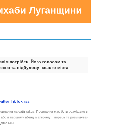
умхаби Луганщини
всім потрібен. Його голосом та
ення та відбудову нашого міста.
witter
TikTok
rss
осилання на сайт sd.ua. Посилання має бути розміщено в
у або в першому абзаці матеріалу. Творець та розміщувач
дяка MDF.