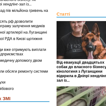
 хендлінг-зал із...
ад пів мільйона гривень на
Статті
сять рф дозволити
граму залучення медиків
ьної артилерії на Луганщині
кої РДА в Києві щотижня
ди вже отримують виплати
ідприємствах
омедичну допомогу двом
Від евакуації двадцятьох
собак до власного бізнесу
кінологиня з Луганщини
ли обсяги ремонту системи
відкрила в Дніпрі хендлінг
зал із...
ухи
лібового
х ЗМІ