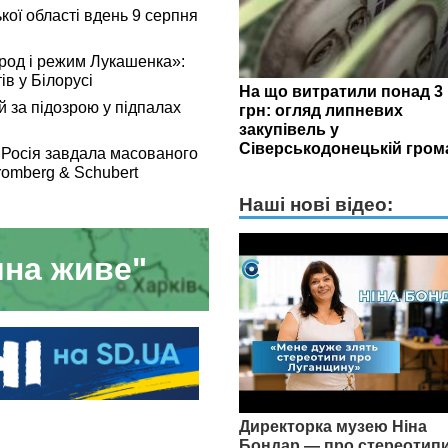
кої області вдень 9 серпня
арод і режим Лукашенка»:
ів у Білорусі
На що витратили понад 3
 за підозрою у підпалах
грн: огляд липневих
закупівель у
Сіверськодонецькій гром
 Росія завдала масованого
romberg & Schubert
Наші нові відео:
на живе"
Директорка музею Ніна
Бондар — про стереотип