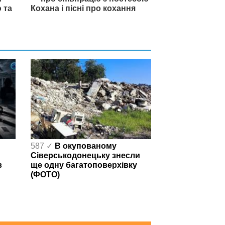
 та
Кохана і пісні про кохання
587 ✓
В окупованому
Сіверськодонецьку знесли
в
ще одну багатоповерхівку
(ФОТО)