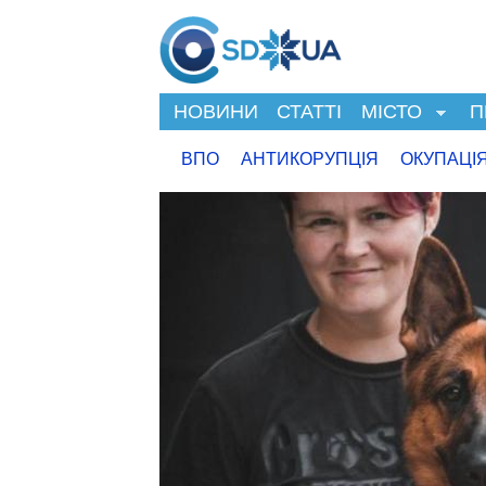
НОВИНИ
СТАТТІ
МІСТО
П
ВПО
АНТИКОРУПЦІЯ
ОКУПАЦІ