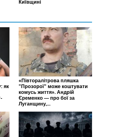
Київщині
«Півторалітрова пляшка
: як
"Прозорої" може коштувати
комусь життя». Андрій
-
Єременко — про бої за
Луганщину,...