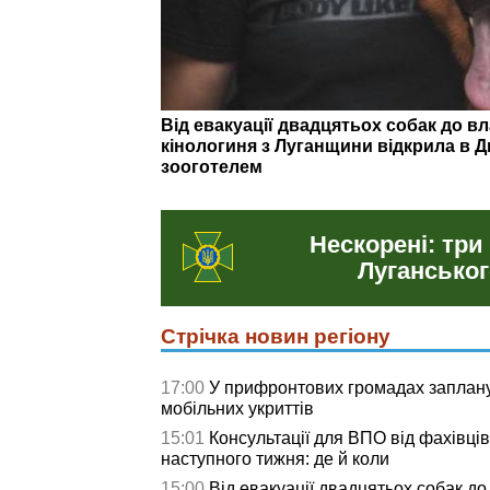
«Півторалітрова пляшка "Прозорої"
життя». Андрій Єременко — про бої з
відповідальність...
Нескорені: три
Луганськог
Стрічка новин регіону
17:00
У прифронтових громадах заплан
мобільних укриттів
15:01
Консультації для ВПО від фахівц
наступного тижня: де й коли
15:00
Від евакуації двадцятьох собак до 