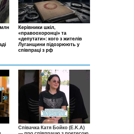
 млн
Керівники шкіл,
«правоохоронці» та
«депутати»: кого з жителів
аді
Луганщини підозрюють у
співпраці з рф
Співачка Катя Бойко (E.K.A)
и
— про співпрацю з поетесою