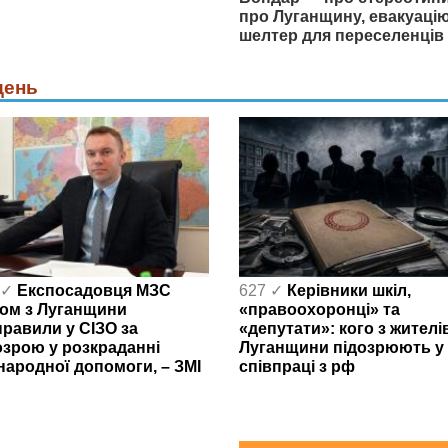
про Луганщину, евакуацію
шелтер для переселенців
день
 ✓
Експосадовця МЗС
627 ✓
Керівники шкіл,
ом з Луганщини
«правоохоронці» та
правили у СІЗО за
«депутати»: кого з жителі
озрою у розкраданні
Луганщини підозрюють у
народної допомоги, – ЗМІ
співпраці з рф