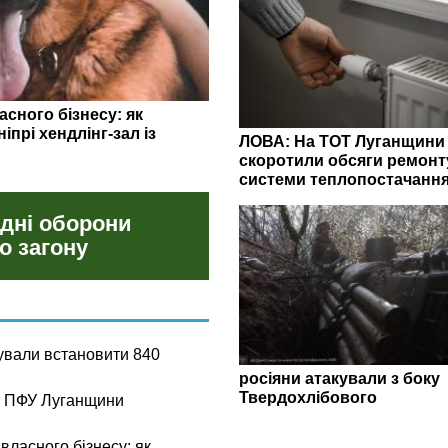
 може коштувати комусь
а Луганщину,
ЛОВА: На ТОТ Луганщини
скоротили обсяги ремонт
системи теплопостачанн
 дні оборони
о загону
ували встановити 840
росіяни атакували з боку
Твердохлібового
ів ПФУ Луганщини
власного бізнесу: як