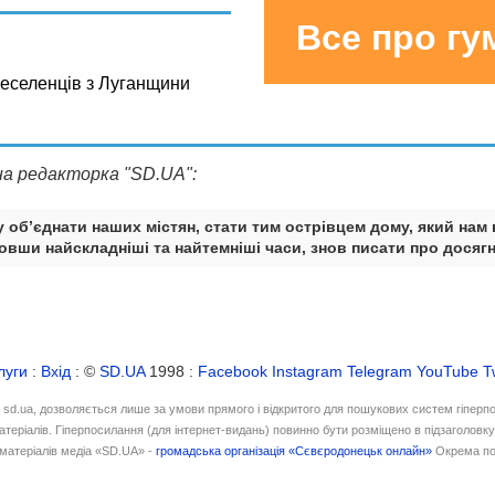
Все про г
реселенців з Луганщини
на редакторка "SD.UA":
 об’єднати наших містян, стати тим острівцем дому, який нам 
вши найскладніші та найтемніші часи, знов писати про досягн
луги
:
Вхід
: ©
SD.UA
1998 :
Facebook
Instagram
Telegram
YouTube
T
і sd.ua, дозволяється лише за умови прямого і відкритого для пошукових систем гіперп
атеріалів. Гіперпосилання (для інтернет-видань) повинно бути розміщено в підзаголовк
матеріалів медіа «SD.UA» -
громадська організація «Сєвєродонецьк онлайн»
Окрема по