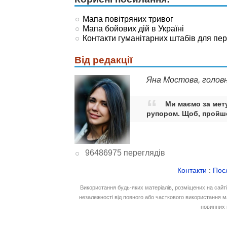
Мапа повітряних тривог
Мапа бойових дій в Україні
Контакти гуманітарних штабів для пе
Від редакції
Яна Мостова, голов
Ми маємо за мету
рупором. Щоб, пройшо
96486975 переглядів
Контакти
:
Пос
Використання будь-яких матеріалів, розміщених на сайт
незалежності від повного або часткового використання м
новинних 