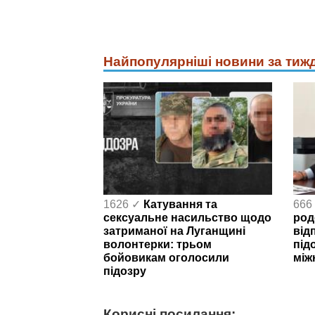
Найпопулярніші новини за тиж
1626 ✓
Катування та
666
сексуальне насильство щодо
род
затриманої на Луганщині
від
волонтерки: трьом
під
бойовикам оголосили
між
підозру
Корисні посилання: