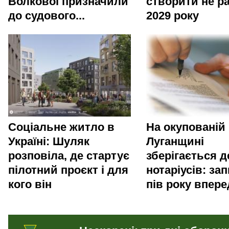
Волкової призначили
створити не р
до судового...
2029 року
Соціальне житло в
На окупованій
Україні: Шуляк
Луганщині
розповіла, де стартує
зберігається 
пілотний проєкт і для
нотаріусів: зап
кого він
пів року впере