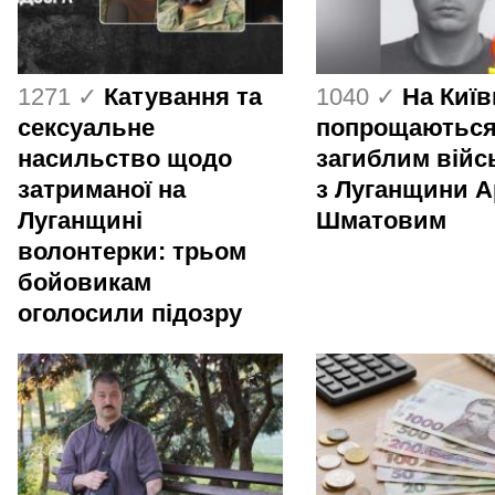
1271 ✓
Катування та
1040 ✓
На Киї
сексуальне
попрощаються
насильство щодо
загиблим вій
затриманої на
з Луганщини 
Луганщині
Шматовим
волонтерки: трьом
бойовикам
оголосили підозру