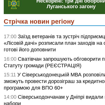
Нескорені: три дні оборон
Луганського загону
Стрічка новин регіону
17:00
Заїзд ветеранів та зустріч підприємц
«Лісовій дачі» розписали план заходів на 
готові його доповнити
16:00
Сватівчан запрошують обговорити п
Статуту громади (РЕЄСТРАЦІЯ)
15:11
У Сіверськодонецькій МВА розповіли
зможуть провести дорозіграш за кредитн
програмою для ВПО 60+
14:00
Сіверськодончанам у Дніпрі видали гі
набори