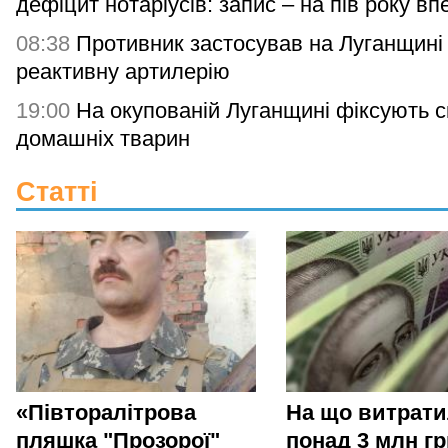
дефіцит нотаріусів: запис – на пів року вп
08:38
Противник застосував на Луганщині
реактивну артилерію
19:00
На окупованій Луганщині фіксують с
домашніх тварин
Статті
«Півторалітрова
На що витрат
пляшка "Прозорої"
понад 3 млн гр