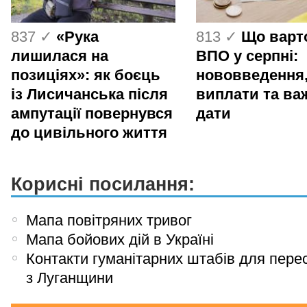
837 ✓
«Рука
813 ✓
Що варт
лишилася на
ВПО у серпні:
позиціях»: як боєць
нововведення
із Лисичанська після
виплати та ва
ампутації повернувся
дати
до цивільного життя
Корисні посилання:
Мапа повітряних тривог
Мапа бойових дій в Україні
Контакти гуманітарних штабів для пере
з Луганщини