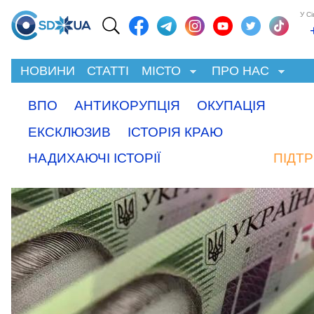
У С
НОВИНИ
СТАТТІ
МІСТО
ПРО НАС
ВПО
АНТИКОРУПЦІЯ
ОКУПАЦІЯ
ЕКСКЛЮЗИВ
ІСТОРІЯ КРАЮ
НАДИХАЮЧІ ІСТОРІЇ
ПІДТ