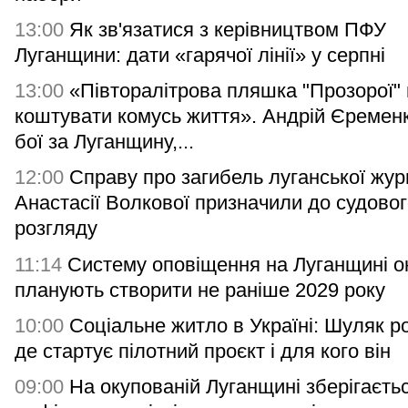
13:00
Як зв'язатися з керівництвом ПФУ
Луганщини: дати «гарячої лінії» у серпні
13:00
«Півторалітрова пляшка "Прозорої"
коштувати комусь життя». Андрій Єремен
бої за Луганщину,...
12:00
Справу про загибель луганської жур
Анастасії Волкової призначили до судово
розгляду
11:14
Систему оповіщення на Луганщині о
планують створити не раніше 2029 року
10:00
Соціальне житло в Україні: Шуляк р
де стартує пілотний проєкт і для кого він
09:00
На окупованій Луганщині зберігаєть