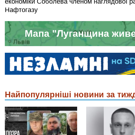
економіки Соболева членом наглядової р
Нафтогазу
Мапа "Луганщина жив
Найпопулярніші новини за тиж