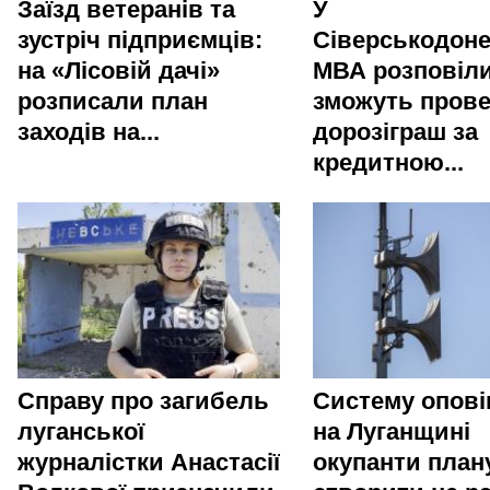
Заїзд ветеранів та
У
зустріч підприємців:
Сіверськодоне
на «Лісовій дачі»
МВА розповіли
розписали план
зможуть пров
заходів на...
дорозіграш за
кредитною...
Справу про загибель
Систему опов
луганської
на Луганщині
журналістки Анастасії
окупанти пла