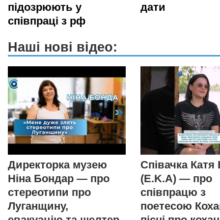
підозрюють у
дати
співпраці з рф
Наші нові відео:
Директорка музею
Співачка Катя
Ніна Бондар — про
(E.K.A) — про
стереотипи про
співпрацю з
Луганщину,
поетесою Коха
евакуацію та шелтер
пісні про коха