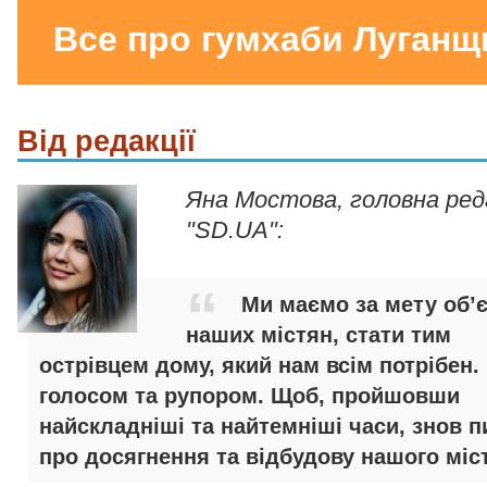
Все про гумхаби Луганщ
Від редакції
Яна Мостова, головна ре
"SD.UA":
Ми маємо за мету об’
наших містян, стати тим
острівцем дому, який нам всім потрібен.
голосом та рупором. Щоб, пройшовши
найскладніші та найтемніші часи, знов п
про досягнення та відбудову нашого міст