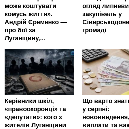
може коштувати
огляд липневи
комусь життя».
закупівель у
Андрій Єременко —
Сіверськодоне
про бої за
громаді
Луганщину,...
Керівники шкіл,
Що варто зна
«правоохоронці» та
у серпні:
«депутати»: кого з
нововведення
жителів Луганщини
виплати та ва