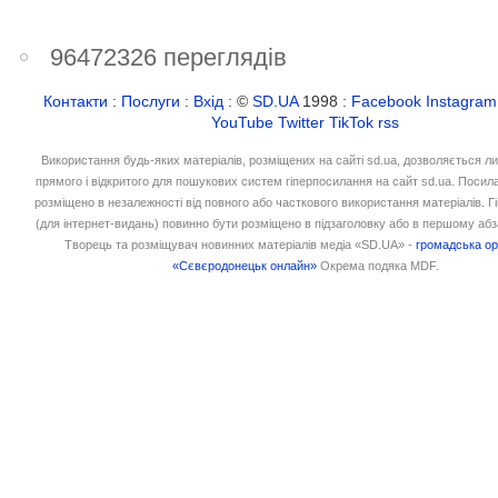
96472326 переглядів
Контакти
:
Послуги
:
Вхід
: ©
SD.UA
1998 :
Facebook
Instagram
YouTube
Twitter
TikTok
rss
Використання будь-яких матеріалів, розміщених на сайті sd.ua, дозволяється л
прямого і відкритого для пошукових систем гіперпосилання на сайт sd.ua. Посил
розміщено в незалежності від повного або часткового використання матеріалів. 
(для інтернет-видань) повинно бути розміщено в підзаголовку або в першому абз
Творець та розміщувач новинних матеріалів медіа «SD.UA» -
громадська ор
«Сєвєродонецьк онлайн»
Окрема подяка MDF.