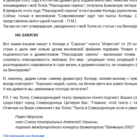
В декабре 2002 году к 45-летию драматурга издана книга пьес Николая Коля
ненавидимая г-жой Толок "Персидская сирень", получила Бажовскую литер
В феврале этого года "Персидской сирени" в постановке Коляды рукоплеск
Сейчас только в московском "Современнике" идут три пьесы Коляды. (
представлены всего одной пьесой. - П.М.).
Так как на счет утверждения, украденного г-жой Толок из статьи г-на Винок
НА ЗАКУСКУ
Вот каким языком пишет о Коляде и "Сирени:" газета "Известия" от 25 н
стран и дала имя новым духам московской фабрики парфума "Новая за
подлинностью и драматизмом. "Персидская сирень" - маленькая поэма
согревать повседневность любовью. Его мир - уходящие типы уходящей Р
разглядевшего сокровенное в соре жизни, и документалиста, не знающего ф
на Винокурова?
И, наконец, дадим слово самому драматургу Коляде, оклеветанному с чужо
всегда повторяет: "Хороших людей, сынок, на белом свете все равно больше
А как думаете вы, уважаемые господа читатели?
P.S. Г-жа Толок, Северодонецкий театр прекрасно понял подтекст Ваших сл
существует город Северодонецк. Цитирую Вас: "Главное, чтоб театр с т
Отвечаю на Ваши сомнения г-жа Толок: "Театр в Северодонецке если и умрет,
Павел Морозов,
член Союза театральных деятелей Украины,
лауреат международного конкурса драматургов "Премьера-2002"
Обсуждение на форуме