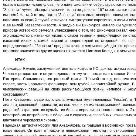
брать в кавычки чужие слова, чего даже школьники себе стараются не поз
"Зловони:" чужие абзацы в кавычки, то на ее долю из 167 строк статьи при
именем? На мой взгляд автор "Зловони:" несколько неверно понимает смы
напомню на всякий случай, означает литературное воровство, в коем и об
о ее милой беззастенчивости. А заодно г-н Винокуров немало бы удивилс
природе актерского ремесла утверждение о том, что Винокуров сказал неки
это знакомство с изнанкой жизни, с самой темной и неприглядной ее сто
изнанкой жизни, с самой темной и неприглядной ее стороной - но не ч
передергиваний в "Зловони:" предостаточно, в чем можно убедиться, проч
огромное количество других оценок творчества Николая Коляды, о чем чита
ИТАК
Александр Якупов, заслуженный деятель искусств РФ, доктор искусствове
Человек рождается - и он уже одинок, потому что - песчинка в космосе. И на
Екатерина Сальникова, театральный критик: "На мой взгляд, ненормати
скорее, часть народного фольклора, чем грубой непристойной ругани. В 
человеческих реакций на свою рассыпающуюся жизнь, нелепое и безум
сострадания";
Петр Кузьменко, редактор отдела культуры еженедельника "Россия", о "
диалога, словесной перепалки, из осколков и хлама воспоминаний главны
радостей вырастают их судьбы, их боль и нереализованная нежность. Это 
неистребима потребность в общении и соучастии, способных нежностью от
цветением персидская сирень".
Народная артистка России Лия Ахеджакова, сыгравшая в московской поста
наше время. Он идет от какой-то невозможной теплоты по отношению к
душераздирающий, пронзительный, русский театр с невероятным уважением