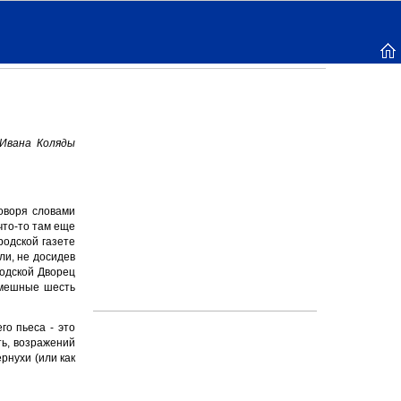
Ивана Коляды
говоря словами
что-то там еще
родской газете
ли, не досидев
родской Дворец
 смешные шесть
го пьеса - это
ть, возражений
рнухи (или как