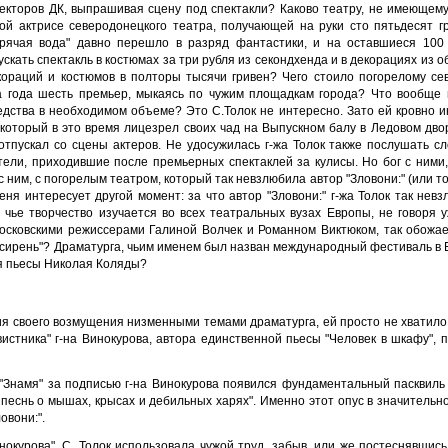
екторов ДК, выпрашивая сцену под спектакли? Каково театру, не имеющем
ой актрисе северодонецкого театра, получающей на руки сто пятьдесят гр
горячая вода" давно перешло в разряд фантастики, и на оставшиеся 100 
кать спектакль в костюмах за три рубля из секондхенда и в декорациях из о
ораций и костюмов в полторы тысячи гривен? Чего стоило погорелому се
 года шесть премьер, мыкаясь по чужим площадкам города? Что вообще 
едства в необходимом объеме? Это С.Толок не интересно. Зато ей кровно 
 который в это время лицезрел своих чад на Выпускном балу в Ледовом дво
тпускал со сцены актеров. Не удосужилась г-жа Толок также послушать с
тели, приходившие после премьерных спектаклей за кулисы. Но бог с ними
г с ним, с погорелым театром, который так невзлюбила автор "Зловони:" (или то
меня интересует другой момент: за что автор "Зловони:" г-жа Толок так нев
 чье творчество изучается во всех театральных вузах Европы, не говоря 
московскими режиссерами Галиной Волчек и Романном Виктюком, так обожа
я сирень"? Драматурга, чьим именем был назван международный фестиваль в 
мя пьесы Николая Коляды?
ния своего возмущения низменными темами драматурга, ей просто не хватило
вистника" г-на Винокурова, автора единственной пьесы "Человек в шкафу", 
а "Знамя" за подписью г-на Винокурова появился фундаментальный пасквиль
песнь о мышах, крысах и дебильных харях". Именно этот опус в значитель
овони:".
окурова", С. Толок использовала чужой труд, забыв, или же постеснявшис