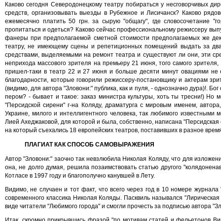
Каково сегодня Северодонецкому театру побираться у несговорчивых дир
средств, организовывать выезды в Рубежное и Лисичанск? Каково рядов
ежемесячно платить 50 грн. за сырую "общагу", где словосочетание "
пропитаться и одеться? Каково сейчас профессиональному режиссеру выпус
фанеры при предполагаемой сметной стоимости предполагаемых же дек
театру, не имеющему сцены и репетиционных помещений выдать за два
средствами, выделяемыми на ремонт театра и существуют ли они, эти ср
неприхода массового зрителя на премьеру 21 июня, того самого зрителя,
пришел-таки в театр 22 и 27 июня и больше десяти минут овациями не о
благодарности, которые говорили режиссеру-постановщику и актерам зри
(видимо, для автора "Зловони:" публика, как и пуля, - однозначно дура)!. Бо
пером? - бывает и такое: заказ министра культуры, хоть ты тресни!) Но 
"Персидской сирени" г-на Коляду, драматурга с мировым именем, автора,
Украине, милого и интеллигентного человека, так любимого известными 
Лией Ахеджаковой, для которой и была, собственно, написана "Персидска
на который съехались 18 европейских театров, поставивших в разное вре
ПЛАГИАТ КАК СПОСОБ САМОВЫРАЖЕНИЯ
Автор "Зловони:" заочно так невзлюбила Николая Коляду, что для изложе
она, не долго думая, решила позаимствовать статью другого "колядонена
Котласе в 1997 году и благополучно канувшей в Лету.
Видимо, не случаен и тот факт, что всего через год в 10 номере журнал
современного классика Николая Коляды. Пасквиль назывался "Лирическая 
виде читатели "Любимого города" и смогли прочесть за подписью автора "Зл
Итак, скромно прикрывшись фразой "по мотивам статей и фельетонов Вин