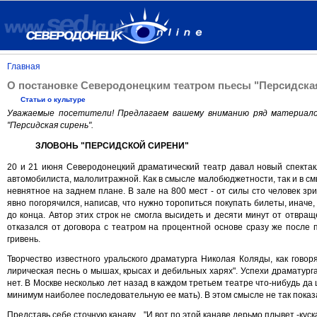
Главная
О постановке Северодонецким театром пьесы "Персидска
Статьи о культуре
Уважаемые посетители! Предлагаем вашему вниманию ряд материало
"Персидская сирень".
ЗЛОВОНЬ "ПЕРСИДСКОЙ СИРЕНИ"
20 и 21 июня Северодонецкий драматический театр давал новый спектакл
автомобилиста, малолитражной. Как в смысле малобюджетности, так и в смыс
невнятное на заднем плане. В зале на 800 мест - от силы сто человек з
явно погорячился, написав, что нужно торопиться покупать билеты, иначе, 
до конца. Автор этих строк не смогла высидеть и десяти минут от отвраще
отказался от договора с театром на процентной основе сразу же после 
гривень.
Творчество известного уральского драматурга Николая Коляды, как говоря
лирическая песнь о мышах, крысах и дебильных харях". Успехи драматург
нет. В Москве несколько лет назад в каждом третьем театре что-нибудь да 
минимум наиболее последовательную ее мать). В этом смысле не так показат
Представь себе сточную канаву... "И вот по этой канаве дерьмо плывет -куск