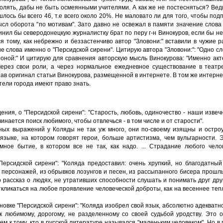
волять, дабы не быть осмеянными учителями. А как же не постесняться? Вед
шлось бы всего 46, т.е всего около 20%. Не маловато ли для того, чтобы под
сл оборота "по мотивам". Зато давно не освежал в памяти значение слова "
винил бы северодонецкую журналистку брат по перу г-н Винокуров, если бы н
я тому, как небрежно и беззастенчиво автор "Зловони:" вставили в чужие
е слова именно о "Персидской сирени". Цитирую автора "Зловони:": "Одно сло
роной:" И цитирую для сравнения авторскую мысль Винокурова: "Именно ак
ерез свои роли, а через нормальное ежедневное существование в театре: 
итав оригинал статьи Винокурова, размещенной в интернете. В том же интерн
тели города имеют право знать.
дения, о "Персидской сирени": "Старость, любовь, одиночество - наши изве
чинается поиск любимого, чтобы отвлечься - в том числе и от старости".
вных выражений у Коляды не так уж много, они по-своему изящны и остроу
языке, на котором говорят герои, больше артистизма, чем вульгарности. 
ное бытие, в котором все не так, как надо. ... Страдание любого чело
Персидской сирени": "Коляда предоставил: очень хрупкий, но благодатны
х персонажей, из обрывков лозунгов и песен, из рассыпанного бисера прошл
рассказ о людях, не утративших способности слушать и понимать друг друга
кликаться на любое проявление человеческой доброты, как на весеннее теп
новке "Персидской сирени": "Коляда изобрел свой язык, абсолютно адеква
 любимому, дорогому, не разделенному со своей судьбой уродству. Это о
 к тому, кто в русской литературе назывался "маленьким человеком". Но в