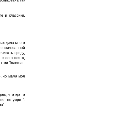
убликована так
е и классики,
бъездила много
непричесанной
чивать среду,
 своего поэта,
-жи Толок и г-
о, но мама моя
го, что где-то
но, не умрет".
а".