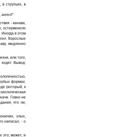
 в струпьях, в
 ангел!"
твия - канава,
ы, остервенело
 Иногда в этом
нгел. Взрослые
наву, медленно
зни, или того,
 ходят. Вывод:
иологичностыо,
грубых формах.
де (который, к
изиологическая
наче. Говно не
дания, что ли,
онючих, злых,
то написал, - о
 это, может, и