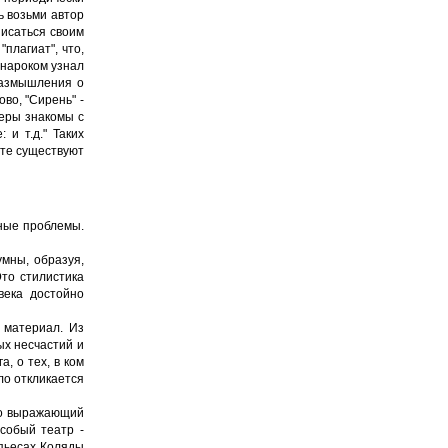
ь возьми автор
писаться своим
плагиат", что,
енароком узнал
 размышления о
во, "Сирень" -
теры знакомы с
и т.д." Таких
ете существуют
чные проблемы.
мны, образуя,
Это стилистика
века достойно
й материал. Из
ых несчастий и
, о тех, в ком
ло откликается
тно выражающий
собый театр -
 пьесах Коляды