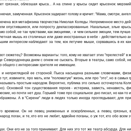
т грязная, облезшая крыса... А на спине у крысы сидит крысенок: мерзкий,
ючая, замученная. Крысенок задирает голову и кричит: "Мама, смотри, ангел,
аключена вся метафизика творчества Николая Коляды. Непременное место дейс
 или опустившиеся, или попросту деклассированные. Нахальные, злые крыс
 собой, не так чувствами, как эмоциями, - и чем сильнее эмоции, тем лучше.
летная мышь из столичных или даже иностранных в небе - действительно а
ьшим интересом наблюдают за тем, кок летучие мыши, сорвавшись в их ка
вот сюжетец? Возможны варианты: того, кому не хватает этих "прелестей" в жи
де Северодонецка днем с огнем не сыскать. Вторые в театры, само собой, не
го общего с интересами зрителя не имеющие.
ой и неприглядной ее стороной. Пьеса насыщена разными словечками, физ
тут, извините, про мать, или "поломатую" жизнь, или про "это", но в самых 
о называть простым народом. Вероятно, публика это сильно осточертела Коля
но). Основной тон существования героев - истерика, зависть, ненависть, ф
ские, но почти нет душ. Горький тоже про социальное дно писал, но как-то и
бражены. А в "Сирени" люди в людях только иногда проглядывают, для при
ого времени. Он не певец униженных и оскорбленных, а певец грязных, в
род поган, и те, кто его не любит, вдвойне поганы, о уж тот, кто обо всем э
х. Они его не за того принимают. Для них это тот же театр абсурда. Для них