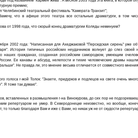
ды под названием "Кармен жива". А весной 2003 года эта книга, в которой оп
атурную премию;
ал Челябинский театральный фестиваль "Камерата-Транзит";
Замечу, что в афише этого театра все остальные драматурги, в том числ
урова от 1998 года, что скорый конец драматургии Коляды неминуем?
оября 2002 года: "Написанная для Ахеджаковой "Персидская сирень" уже о
ря". История типичных российских неудачников волнует до слез своей 
 о наших гражданах, созданная российским самородком, умеющим очелове
оссии. Ее канавы и абсурд, нелепости и тихие человеческие драмы нашли
альши". Не правда ли, это мнение весьма отличается от совместного мнения г
го голоса г-жой Толок: "Знаете, придурков и подлецов на свете очень мног
". Я тоже так думаю".
ов, вставленных в размышления г-на Винокурова, до сих пор не подозревающе
аким репертуаром не умер. В Северодонецке неизвестно, но вообще, конеч
 то только благодаря Вам и иже с Вами, но никак уж не от скудости репертуар