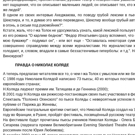
нет ощущения, что он описывает маленьких людей, он описывает тех, кто жи
же людей".
В одном из своих интервью Ахеджакова, по поводу грубой лексики в пьес
Шекспира, и то, я думаю это мягко переведено, Шекспир вообще грубый автор
в огонь, а сиськи под рукомойник?".
Кстати, жаль, что г-жа Толок не удосужилась узнать, какой лексикой пользу
из его романа "О карлике бедном": "Федор Игнатьевич сразу вспомнил, что
мою бумажку!" - подумал он", - или вот еще - "Оставалась некоторая сум
совершенно справедливо между всеми журналистами. Но журналистам хр
голодают, и, словом, впадали в самые беззастенчивые гиперболы: и т.д.". Н
Винокуров?
ПРАВДА О НИКОЛАЕ КОЛЯДЕ
А теперь предлагаю читателям все то, о чем г-жа Толок с умыслом или же бе
С 1986 года Николаем Колядой написано 73 пьесы, 40 из которых поставл
европейских странах;
Н.Коляда лауреат премии им. Татищева и де Геннина (2000);
В 2001 году Н.Коляда как режиссер-постановщик своих пьес участвовал в фе
Спектакль "Полонез Огинского" по пьесе Коляды с невероятным успехом 
публике от Парижа до Женевы;
Европейские театральные критики считают, что Николай Коляда создал на 
году во Франции, в Руане, пройдёт фестиваль, посвящённый русскому театру
На фестивале будут прочитаны пьесы учеников Николая Коляды - Олега Бо
Сигарева (лауреата премии Великобритании Evening Standard Theatre Awa
россиянин после Юрия Любимова);