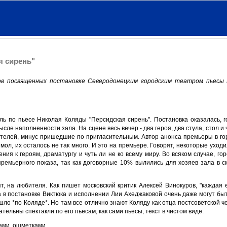
я сирень"
в посвященных постановке Северодонецким городским театром пьесы 
ь по пьесе Николая Коляды "Персидская сирень". Постановка оказалась, 
ле наполненности зала. На сцене весь вечер - два героя, два стула, стол и 
рителей, минус пришедшие по пригласительным. Автор анонса премьеры в го
мол, их осталось не так много. И это на премьере. Говорят, некоторые уходи
ния к героям, драматургу и чуть ли не ко всему миру. Во всяком случае, го
премьерного показа, так как договорные 10% вылились для хозяев зала в
т, на любителя. Как пишет московский критик Алексей Винокуров, "каждая е
а в постановке Виктюка и исполнении Лии Ахеджаковой очень даже могут бы
шло *по Коляде*. Но там все отлично знают Коляду как отца постсоветской че
ельны спектакли по его пьесам, как сами пьесы, текст в чистом виде.
ами, ошметками...