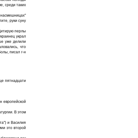
е, среди таких
х насмешницах"
тите, руки суну
. Цитирую перлы
украинец украл
ьше уже делили
ловались, что
болы, писал г-н
еще пятнадцати
ан европейской
тургии. В этом
та") и Василия
мии это второй