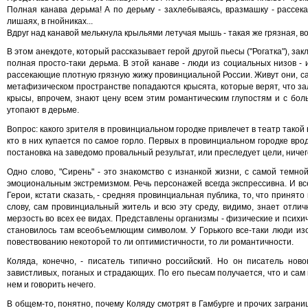
Полная канава дерьма! А по дерьму - захлебываясь, вразмашку - рассекае
лишаях, в гнойниках...
Вдруг над канавой мелькнула крыльями летучая мышь - такая же грязная, вон
В этом анекдоте, который рассказывает герой другой пьесы ("Рогатка"), з
полная просто-таки дерьма. В этой канаве - люди из социальных низов -
рассекающие плотную грязную жижу провинциальной России. Живут они, само
метафизическом пространстве попадаются крысята, которые верят, что за
крысы, впрочем, знают цену всем этим романтическим глупостям и с бол
утопают в дерьме.
Вопрос: какого зрителя в провинциальном городке привлечет в театр такой 
кто в них купается по самое горло. Первых в провинциальном городке вро
постановка на заведомо провальный результат, или преследует цели, ниче
Одно слово, "Сирень" - это знакомство с изнанкой жизни, с самой темн
эмоциональным экстремизмом. Речь персонажей всегда экспрессивна. И все 
Герои, кстати сказать, - средняя провинциальная публика, то, что принят
слову, сам провинциальный житель и всю эту среду, видимо, знает отлич
мерзость во всех ее видах. Представлены организмы - физические и психиче
становилось там всеобъемлющим символом. У Горького все-таки люди изо
повествованию некоторой то ли оптимистичности, то ли романтичности.
Коляда, конечно, - писатель типично российский. Но он писатель нов
завистливых, поганых и страдающих. По его пьесам получается, что и сам на
нем и говорить нечего.
В общем-то, понятно, почему Коляду смотрят в Гамбурге и прочих заграница