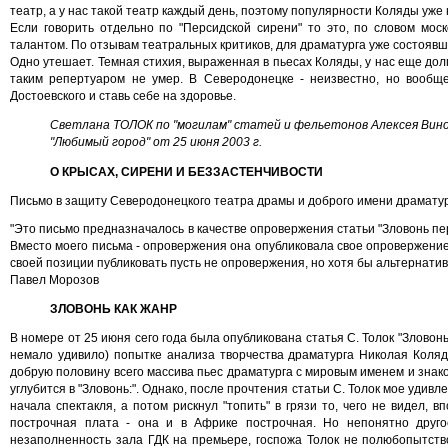
театр, а у нас такой театр каждый день, поэтому популярности Коляды уже
Если говорить отдельно по "Персидской сирени" то это, по словом моск
талантом. По отзывам театральных критиков, для драматурга уже состоявше
Одно утешает. Темная стихия, выраженная в пьесах Коляды, у нас еще долг
таким репертуаром не умер. В Северодонецке - неизвестно, но вообщ
Достоевского и ставь себе на здоровье.
Светлана ТОЛОК по "могилам" статей и фельетонов Алексея Вино
"Любимый город" от 25 июня 2003 г.
О КРЫСАХ, СИРЕНИ И БЕЗЗАСТЕНЧИВОСТИ
Письмо в защиту Северодонецкого театра драмы и доброго имени драмату
"Это письмо предназначалось в качестве опровержения статьи "Зловонь пе
Вместо моего письма - опровержения она опубликовала свое опровержение
своей позиции публиковать пусть не опровержения, но хотя бы альтернати
Павел Морозов
ЗЛОВОНЬ КАК ЖАНР
В номере от 25 июня сего года была опубликована статья С. Толок "Злово
немало удивило) попытке анализа творчества драматурга Николая Коляды,
добрую половину всего массива пьес драматурга с мировым именем и знако
углубится в "Зловонь:". Однако, после прочтения статьи С. Толок мое удивл
начала спектакля, а потом рискнул "топить" в грязи то, чего не видел, в
построчная плата - она и в Африке построчная. Но непонятно другое
незаполненность зала ГДК на премьере, госпожа Толок не полюбопытств