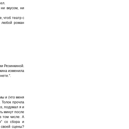
ел.
 ни вкусом, ни
, чтоб театр с
и любой роман
жи Резинкиной.
нкина изменила
нете.".
мы и (что меня
а Толок прочла
з, подумал я и
ять минут после
в том числе. А
н" со сбора и
 своей сцены?