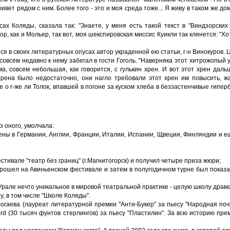
вет рядом с ним. Более того - это и моя среда тоже... Я живу в таком же дом
ах Коляды, сказала так: "Знаете, у меня есть такой текст в "Виндзорски
, как и Мольер, так вот, моя шекспировская миссис Куикли так клянется: "Хо
ется в своих литературных опусах автор украденной ею статьи, г-н Винокуров
 совсем недавно к нему забегал в гости Гоголь. "Наверняка этот хитрожопый 
ма, совсем небольшая, как говорится, с гулькин хрен. И вот этот хрен дал
ена было недостаточно, они нагло требовали этот хрен им повысить, жа
е о г-же ли Толок, впавшей в погоне за куском хлеба в беззастенчивые гипер
з оного, умолчала:
ены в Германии, Англии, Франции, Италии, Испании, Щвеции, Финляндии и 
стивале "театр без границ" (г.Магнитогорск) и получил четыре приза жюри;
прошел на Авиньенском фестивале и затем в полугодичном турне был показ
Урале нечто уникальное в мировой театральной практике - целую школу драма
, в том числе "Школе Коляды".
гаева (лауреат литературной премии "Анти-Букер" за пьесу "Народная поч
rd (30 тысяч фунтов стерлингов) за пьесу "Пластилин". За всю историю пре