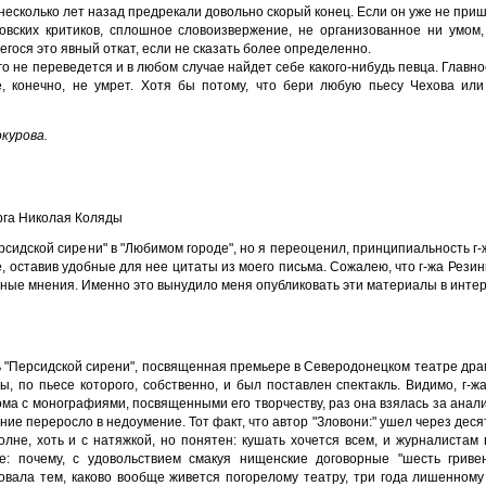
 несколько лет назад предрекали довольно скорый конец. Если он уже не приш
овских критиков, сплошное словоизвержение, не организованное ни умом,
гося это явный откат, если не сказать более определенно.
о не переведется и в любом случае найдет себе какого-нибудь певца. Главное
е, конечно, не умрет. Хотя бы потому, что бери любую пьесу Чехова ил
курова.
рга Николая Коляды
рсидской сирени" в "Любимом городе", но я переоценил, принципиальность г-
, оставив удобные для нее цитаты из моего письма. Сожалею, что г-жа Рези
вные мнения. Именно это вынудило меня опубликовать эти материалы в интер
нь "Персидской сирени", посвященная премьере в Северодонецком театре дра
 по пьесе которого, собственно, и был поставлен спектакль. Видимо, г-ж
ма с монографиями, посвященными его творчеству, раз она взялась за анали
ение переросло в недоумение. Тот факт, что автор "Зловони:" ушел через дес
полне, хоть и с натяжкой, но понятен: кушать хочется всем, и журналистам 
: почему, с удовольствием смакуя нищенские договорные "шесть гриве
овала тем, каково вообще живется погорелому театру, три года лишенному