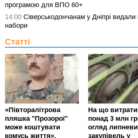
програмою для ВПО 60+
14:00
Сіверськодончанам у Дніпрі видали гі
набори
Статті
«Півторалітрова
На що витрат
пляшка "Прозорої"
понад 3 млн гр
може коштувати
огляд липневи
комусь життя».
закупівель у