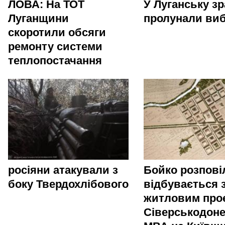
ЛОВА: На ТОТ
У Луганську зр
Луганщини
пролунали ви
скоротили обсяги
ремонту системи
теплопостачання
росіяни атакували з
Бойко розпові
боку Твердохлібового
відбувається 
житловим про
Сіверськодоне