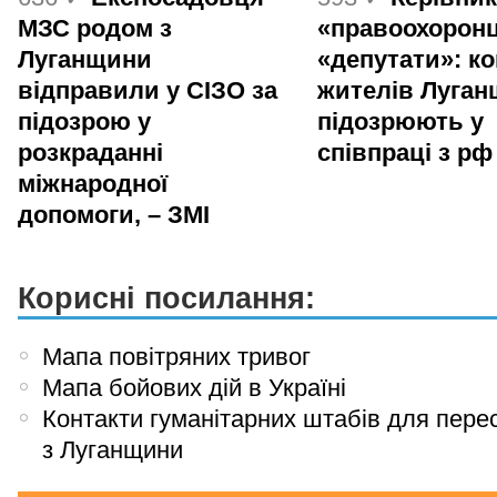
МЗС родом з
«правоохоронц
Луганщини
«депутати»: ко
відправили у СІЗО за
жителів Луга
підозрою у
підозрюють у
розкраданні
співпраці з рф
міжнародної
допомоги, – ЗМІ
Корисні посилання:
Мапа повітряних тривог
Мапа бойових дій в Україні
Контакти гуманітарних штабів для пере
з Луганщини