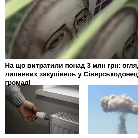
На що витратили понад 3 млн грн: огля
липневих закупівель у Сіверськодонец
громаді