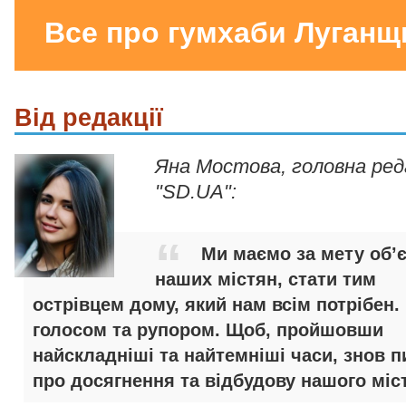
Все про гумхаби Луганщ
Від редакції
Яна Мостова, головна ре
"SD.UA":
Ми маємо за мету об’
наших містян, стати тим
острівцем дому, який нам всім потрібен.
голосом та рупором. Щоб, пройшовши
найскладніші та найтемніші часи, знов п
про досягнення та відбудову нашого міст