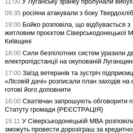
11:00
У Луганську зранку пролунали вибух
09:35
росіяни атакували з боку Твердохлі
19:00
Бойко розповіла, що відбувається з
житловим проєктом Сіверськодонецької 
Київщині
18:00
Сили безпілотних систем уразили дв
електропідстанції на окупованій Луганщин
17:00
Заїзд ветеранів та зустріч підприємц
«Лісовій дачі» розписали план заходів на 
готові його доповнити
16:00
Сватівчан запрошують обговорити п
Статуту громади (РЕЄСТРАЦІЯ)
15:11
У Сіверськодонецькій МВА розповіли
зможуть провести дорозіграш за кредитн