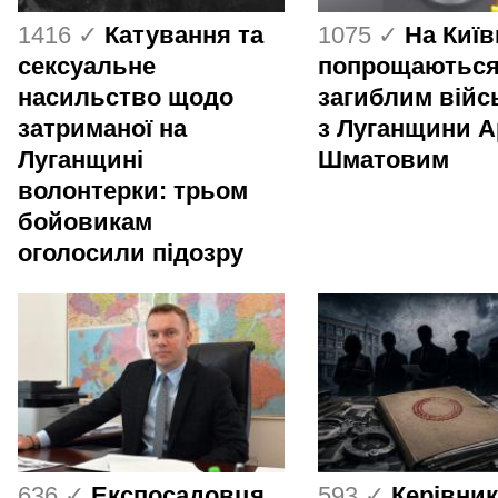
1416 ✓
Катування та
1075 ✓
На Киї
сексуальне
попрощаються
насильство щодо
загиблим вій
затриманої на
з Луганщини 
Луганщині
Шматовим
волонтерки: трьом
бойовикам
оголосили підозру
636 ✓
Експосадовця
593 ✓
Керівник