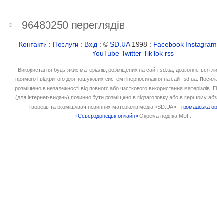
96480250 переглядів
Контакти
:
Послуги
:
Вхід
: ©
SD.UA
1998 :
Facebook
Instagram
YouTube
Twitter
TikTok
rss
Використання будь-яких матеріалів, розміщених на сайті sd.ua, дозволяється л
прямого і відкритого для пошукових систем гіперпосилання на сайт sd.ua. Посил
розміщено в незалежності від повного або часткового використання матеріалів. 
(для інтернет-видань) повинно бути розміщено в підзаголовку або в першому абз
Творець та розміщувач новинних матеріалів медіа «SD.UA» -
громадська ор
«Сєвєродонецьк онлайн»
Окрема подяка MDF.