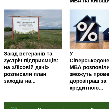
МВА на Київщи
Заїзд ветеранів та
У
зустріч підприємців:
Сіверськодоне
на «Лісовій дачі»
МВА розповіли
розписали план
зможуть пров
заходів на...
дорозіграш за
кредитною...