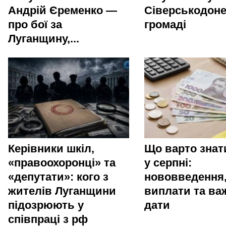
Андрій Єременко —
Сіверськодоне
про бої за
громаді
Луганщину,...
Керівники шкіл,
Що варто зна
«правоохоронці» та
у серпні:
«депутати»: кого з
нововведення
жителів Луганщини
виплати та ва
підозрюють у
дати
співпраці з рф