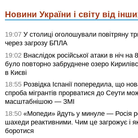
Новини України і світу від інши
19:07
У столиці оголошували повітряну тр
через загрозу БПЛА
19:02
Внаслідок російської атаки в ніч на 
було повторно забруднене озеро Кирилів
в Києві
18:55
Розвідка Іспанії попередила, що нов
спроба мігрантів прорватися до Сеути мо
масштабнішою — ЗМІ
18:50
«Мопеди» йдуть у минуле — Росія р
шахеди реактивними. Чим це загрожує і я
боротися