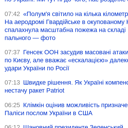
07:42
«Полум'я світило на кілька кілометр
На аеродромі Гвардійське в окупованому
спалахнула масштабна пожежа на складі
пального — фото
07:37
Генсек ООН засудив масовані атак
по Києву, але вважає «ескалацією» далек
удари України по Росії
07:13
Швидке рішення. Як Україні компен
нестачу ракет Patriot
06:25
Клімкін оцінив можливість признач
Паліси послом України в США
06:12
Шановний президенте Зеленський