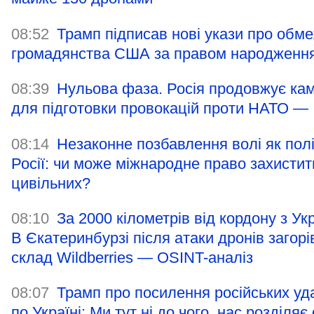
08:52
Трамп підписав нові укази про обм
громадянства США за правом народженн
08:39
Нульова фаза. Росія продовжує ка
для підготовки провокацій проти НАТО —
08:14
Незаконне позбавлення волі як пол
Росії: чи може міжнародне право захистит
цивільних?
08:10
За 2000 кілометрів від кордону з Ук
В Єкатеринбурзі після атаки дронів загорі
склад Wildberries — OSINT-аналіз
08:07
Трамп про посилення російських уд
по Україні: Ми тут ні до чого, нас розділяє