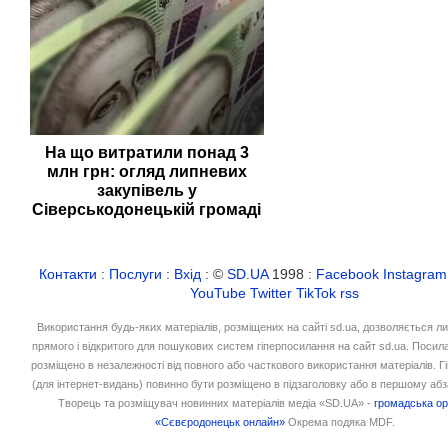
На що витратили понад 3
млн грн: огляд липневих
закупівель у
Сіверськодонецькій громаді
Контакти
:
Послуги
:
Вхід
: ©
SD.UA
1998 :
Facebook
Instagram
YouTube
Twitter
TikTok
rss
Використання будь-яких матеріалів, розміщених на сайті sd.ua, дозволяється л
прямого і відкритого для пошукових систем гіперпосилання на сайт sd.ua. Посил
розміщено в незалежності від повного або часткового використання матеріалів. 
(для інтернет-видань) повинно бути розміщено в підзаголовку або в першому абз
Творець та розміщувач новинних матеріалів медіа «SD.UA» -
громадська ор
«Сєвєродонецьк онлайн»
Окрема подяка MDF.