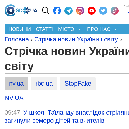
У С
НОВИНИ
СТАТТІ
МІСТО
ПРО НАС
Головна
›
Стрічка новин України і світу
›
Стрічка новин України
світу
nv.ua
rbc.ua
StopFake
NV.UA
09:47
У школі Таїланду внаслідок стрілян
загинули семеро дітей та вчителів