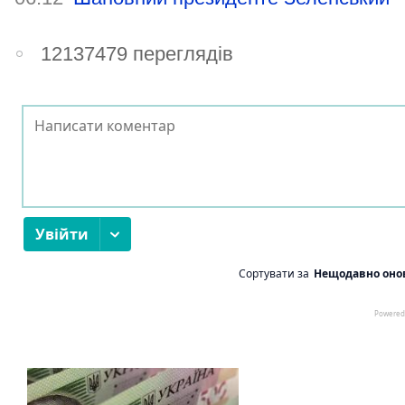
12137479 переглядів