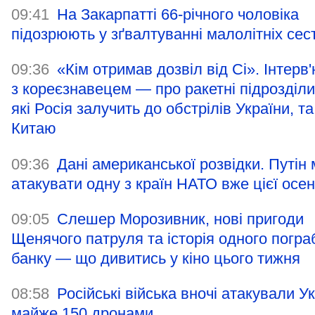
09:41
На Закарпатті 66-річного чоловіка
підозрюють у зґвалтуванні малолітніх сес
09:36
«Кім отримав дозвіл від Сі». Інтерв
з кореєзнавецем — про ракетні підрозділ
які Росія залучить до обстрілів України, т
Китаю
09:36
Дані американської розвідки. Путін
атакувати одну з країн НАТО вже цієї осе
09:05
Слешер Морозивник, нові пригоди
Щенячого патруля та історія одного погр
банку — що дивитись у кіно цього тижня
08:58
Російські війська вночі атакували У
майже 150 дронами