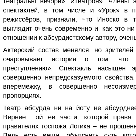
театральні вечори», «Театрон». Члены
спектаклей, в том числе и «Урок» в п
режиссёров, признали, что Иноско в т
выглядит очень современно и, как это ни
отношении к абсурдистскому автору, очен
Актёрский состав менялся, но зрителей
очаровывает история о том, что 
преступлению». Спектакль насыщен э
совершенно непредсказуемого свойства.
вперемежку, в совершенно несоизме
пропорциях.
Театр абсурда ни на йоту не абсурдне
Вернее, той её части, которой правят
правителях госпожа Логика – не прошенн
Ведь есть вещи, объяснить суть кото