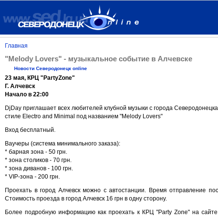
Главная
"Melody Lovers" - музыкальное событие в Алчевске
Новости Северодонецк online
23 мая, КРЦ "PartyZone"
Г. Алчевск
Начало в 22:00
DjDay приглашает всех любителей клубной музыки с города Северодонецка
стиле Electro and Minimal под названием "Melody Lovers"
Вход бесплатный.
Ваучеры (система минимального заказа):
* барная зона - 50 грн.
* зона столиков - 70 грн.
* зона диванов - 100 грн.
* VIP-зона - 200 грн.
Проехать в город Алчевск можно с автостанции. Время отправление пос
Стоимость проезда в город Алчевск 16 грн в одну сторону.
Более подробную информацию как проехать к КРЦ "Party Zone" на сайте кл