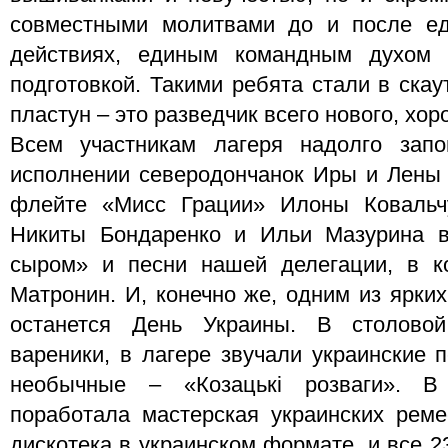
совместными молитвами до и после ед
действиях, единым командным духом 
подготовкой. Такими ребята стали в скау
пластун – это разведчик всего нового, хор
Всем участникам лагеря надолго запо
исполнении северодончанок Иры и Лены 
флейте «Мисс Грации» Илоны Ковальч
Никиты Бондаренко и Ильи Мазурина в
сыром» и песни нашей делегации, в к
Матронин. И, конечно же, одним из ярки
останется День Украины. В столовой
вареники, в лагере звучали украинские 
необычные – «Козацькі розваги». В
поработала мастерская украинских рем
дискотека в украинском формате, и все 2